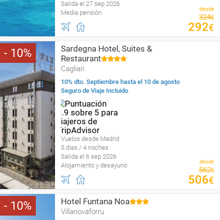
Salida el 27 sep 2026
desde
Media pensión
324
€
292
€
Sardegna Hotel, Suites &
10
Restaurant
Cagliari
10% dto. Septiembre hasta el 10 de agosto
Seguro de Viaje Incluido
Vuelos desde Madrid
5 días / 4 noches
Salida el 6 sep 2026
desde
Alojamiento y desayuno
562
€
506
€
Hotel Funtana Noa
10
Villanovaforru