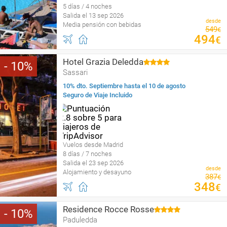
5 días / 4 noches
Salida el 13 sep 2026
desde
Media pensión con bebidas
549
€
494
€
Hotel Grazia Deledda
10
Sassari
10% dto. Septiembre hasta el 10 de agosto
Seguro de Viaje Incluido
Vuelos desde Madrid
8 días / 7 noches
Salida el 23 sep 2026
desde
Alojamiento y desayuno
387
€
348
€
Residence Rocce Rosse
10
Paduledda