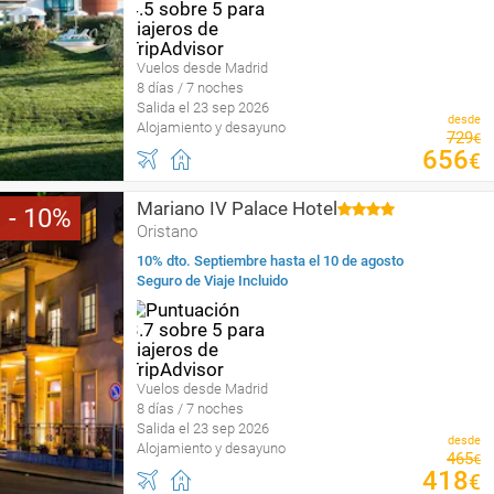
Vuelos desde Madrid
8 días / 7 noches
Salida el 23 sep 2026
desde
Alojamiento y desayuno
729
€
656
€
Mariano IV Palace Hotel
10
Oristano
10% dto. Septiembre hasta el 10 de agosto
Seguro de Viaje Incluido
Vuelos desde Madrid
8 días / 7 noches
Salida el 23 sep 2026
desde
Alojamiento y desayuno
465
€
418
€