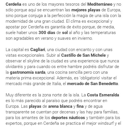
13º, y eso que son los meses más fríos, así que es habitual
(que deberás realizar a través de su web) para que no te carguen un
Cerdeña
es uno de los mayores tesoros del
Mediterráneo
y no
encontrar gente bañándose en el mar también en primavera y
suplemento extra en el mismo aeropuerto.
sólo porque aquí se encuentran las
mejores playas
de Europa,
en otoño. Y en invierno, aunque no hace mucho frío, sí que
sino porque conjuga a la perfección la magia de una isla con la
En caso de tener que enviarte la documentación de un paquete
notarás la humedad propia de una isla. Los meses fríos van
vacacional (Caribe, circuitos, tours...) te enviaremos la documentación
modernidad de una gran ciudad. El clima es excepcional y
de diciembre a febrero con mínimas de 17º. En algunas
de tu reserva alrededor de 10 días antes de salida, la cual deberás
apostar por Cerdeña es garantía de éxito porque, de media,
ocasiones, incluso llega a nevar, eso sí, en las zonas
imprimir y llevar contigo en el viaje.
suele haber unos
300 días
de
sol
al año y las temperaturas
montañosas de la isla.
son agradables en verano y suaves en invierno.
Esta documentación te será requerida en el mostrador de la compañía
Llevar ropa fresca durante la temporada de verano
aérea a la hora de realizar el check-in el día de la salida.
La capital es
Cagliari
, una ciudad con encanto y con unas
Llevar un paraguas si la visitas durante el otoño te evitará
vistas excepcionales. Subir al
Castillo de San Michele
y
algún resfriado
observar el skyline de la ciudad es una experiencia que nunca
MODIFICACIÓN ó CANCELACIÓN ¿Puedo anular o
olvidaréis y para cuando os entre hambre podréis disfrutar de
ENE
FEB
MAR
ABR
modificar una reserva del viaje? ¿Qué gastos puede
la
gastronomía sarda
, una cocina sencilla pero con una
generar una anulación o modificación del viaje?
materia prima excepcional. Además, es ‘obligatorio’ visitar el
14 °C
14 °C
16 °C
18 °C
mercado más grande de Italia, el
mercado de San Benedetto
.
¿Qué caducidad debe tener mi pasaporte para ir
6 °C
6 °C
7 °C
9 °C
Muy diferente es la zona norte de la isla. La
Costa Esmeralda
a...?
es lo más parecido al paraíso que podréis encontrar en
Europa. Las
playas
de
arena blanca
y
fina
y de agua
¿Con cuánta antelación tengo que estar en el
transparente se cuentan por decenas y las hay para familias,
aeropuerto?
para los amantes de los
deportes náuticos
y también para los
expertos, porque en Cerdeña se practica el mejor windsurf y el