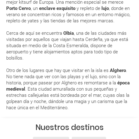
mejor kitsurf de Europa. Una mención especial se merece
RESERVAR ¿Cómo puedo reservar un viaje de
Porto Cervo
, un
enclave exquisito
y repleto de
lujo
, donde en
paquete vacacional en la página web?
verano se concentran ricos y famosos en un entorno mágico,
repleto de yates y las tiendas de las mejores marcas.
Al realizar la reserva, uno de los servicios ha
Cerca de aquí se encuentra
Olbia
, una de las ciudades más
quedado de pendiente de confirmación ¿Cómo
visitadas por aquellos que viajan hasta Cerdeña, ya que está
sabré si se confirma el viaje?
situada en medio de la Costa Esmeralda, dispone de
aeropuerto y tiene alojamientos aptos para todo tipo de
¿Cómo sé si hay plazas disponibles en el viaje que
bolsillos.
quiero al hacer mi solicitud de reserva?
Otro de los lugares que hay que visitar en la isla es
Alghero
.
No tiene nada que ver con las playas y el lujo, sino con la
Si tengo los traslados incluidos, ¿dónde debo
historia, porque pasear por Alghero es remontarse a la
época
dirigirme?
medieval
. Esta ciudad amurallada con sus pequeñas y
estrechas callejuelas está bordeada por el mar, cuyas olas la
golpean día y noche, dándole una magia y un carisma que la
¿Incluye algún seguro de viaje mi reserva?
hace única en el Mediterráneo.
¿Cuáles son las condiciones generales en las
reservas de viajes?
Nuestros destinos