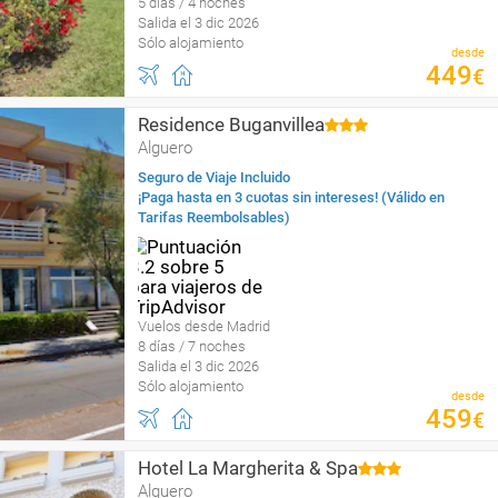
5 días / 4 noches
Salida el 3 dic 2026
Sólo alojamiento
desde
449
€
Residence Buganvillea
Alguero
Seguro de Viaje Incluido
¡Paga hasta en 3 cuotas sin intereses! (Válido en
Tarifas Reembolsables)
Vuelos desde Madrid
8 días / 7 noches
Salida el 3 dic 2026
Sólo alojamiento
desde
459
€
Hotel La Margherita & Spa
Alguero