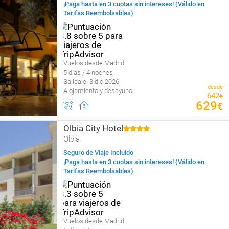
¡Paga hasta en 3 cuotas sin intereses! (Válido en
Tarifas Reembolsables)
Vuelos desde Madrid
5 días / 4 noches
Salida el 3 dic 2026
desde
Alojamiento y desayuno
642
€
629
€
Olbia City Hotel
Olbia
Seguro de Viaje Incluido
¡Paga hasta en 3 cuotas sin intereses! (Válido en
Tarifas Reembolsables)
Vuelos desde Madrid