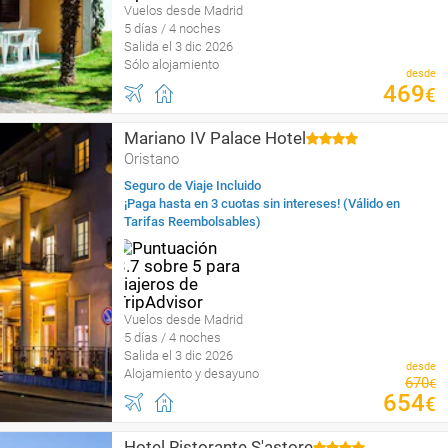
Vuelos desde Madrid
5 días / 4 noches
Salida el 3 dic 2026
Sólo alojamiento
desde
469
€
Mariano IV Palace Hotel
Oristano
Seguro de Viaje Incluido
¡Paga hasta en 3 cuotas sin intereses! (Válido en
Tarifas Reembolsables)
Vuelos desde Madrid
5 días / 4 noches
Salida el 3 dic 2026
desde
Alojamiento y desayuno
670
€
654
€
Hotel Ristorante S'astore