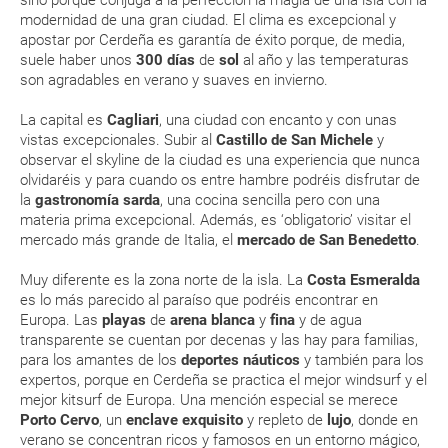
En caso de tener que enviarte la documentación de un paquete
notarás la humedad propia de una isla. Los meses fríos van
vacacional (Caribe, circuitos, tours...) te enviaremos la documentación
modernidad de una gran ciudad. El clima es excepcional y
de diciembre a febrero con mínimas de 17º. En algunas
de tu reserva alrededor de 10 días antes de salida, la cual deberás
apostar por Cerdeña es garantía de éxito porque, de media,
ocasiones, incluso llega a nevar, eso sí, en las zonas
imprimir y llevar contigo en el viaje.
suele haber unos
300 días
de
sol
al año y las temperaturas
montañosas de la isla.
son agradables en verano y suaves en invierno.
Esta documentación te será requerida en el mostrador de la compañía
Llevar ropa fresca durante la temporada de verano
aérea a la hora de realizar el check-in el día de la salida.
La capital es
Cagliari
, una ciudad con encanto y con unas
Llevar un paraguas si la visitas durante el otoño te evitará
vistas excepcionales. Subir al
Castillo de San Michele
y
algún resfriado
observar el skyline de la ciudad es una experiencia que nunca
MODIFICACIÓN ó CANCELACIÓN ¿Puedo anular o
olvidaréis y para cuando os entre hambre podréis disfrutar de
ENE
FEB
MAR
ABR
modificar una reserva del viaje? ¿Qué gastos puede
la
gastronomía sarda
, una cocina sencilla pero con una
generar una anulación o modificación del viaje?
materia prima excepcional. Además, es ‘obligatorio’ visitar el
14 °C
14 °C
16 °C
18 °C
mercado más grande de Italia, el
mercado de San Benedetto
.
¿Qué caducidad debe tener mi pasaporte para ir
6 °C
6 °C
7 °C
9 °C
Muy diferente es la zona norte de la isla. La
Costa Esmeralda
a...?
es lo más parecido al paraíso que podréis encontrar en
Europa. Las
playas
de
arena blanca
y
fina
y de agua
¿Con cuánta antelación tengo que estar en el
transparente se cuentan por decenas y las hay para familias,
aeropuerto?
para los amantes de los
deportes náuticos
y también para los
expertos, porque en Cerdeña se practica el mejor windsurf y el
mejor kitsurf de Europa. Una mención especial se merece
RESERVAR ¿Cómo puedo reservar un viaje de
Porto Cervo
, un
enclave exquisito
y repleto de
lujo
, donde en
paquete vacacional en la página web?
verano se concentran ricos y famosos en un entorno mágico,