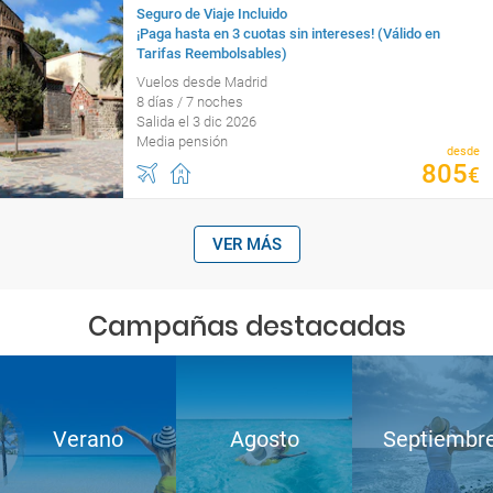
Seguro de Viaje Incluido
¡Paga hasta en 3 cuotas sin intereses! (Válido en
Tarifas Reembolsables)
Vuelos desde Madrid
8 días / 7 noches
Salida el 3 dic 2026
Media pensión
desde
805
€
VER MÁS
Campañas destacadas
Verano
Agosto
Septiembr