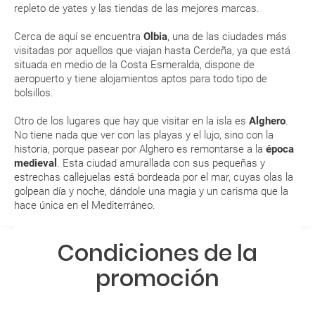
repleto de yates y las tiendas de las mejores marcas.
Al realizar la reserva, uno de los servicios ha
Cerca de aquí se encuentra
Olbia
, una de las ciudades más
quedado de pendiente de confirmación ¿Cómo
visitadas por aquellos que viajan hasta Cerdeña, ya que está
sabré si se confirma el viaje?
situada en medio de la Costa Esmeralda, dispone de
aeropuerto y tiene alojamientos aptos para todo tipo de
¿Cómo sé si hay plazas disponibles en el viaje que
bolsillos.
quiero al hacer mi solicitud de reserva?
Otro de los lugares que hay que visitar en la isla es
Alghero
.
No tiene nada que ver con las playas y el lujo, sino con la
Si tengo los traslados incluidos, ¿dónde debo
historia, porque pasear por Alghero es remontarse a la
época
dirigirme?
medieval
. Esta ciudad amurallada con sus pequeñas y
estrechas callejuelas está bordeada por el mar, cuyas olas la
golpean día y noche, dándole una magia y un carisma que la
¿Incluye algún seguro de viaje mi reserva?
hace única en el Mediterráneo.
¿Cuáles son las condiciones generales en las
Condiciones de la
reservas de viajes?
promoción
¿Cuáles son los impuestos de entrada y salida del
país si viajo a América?