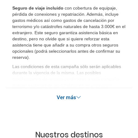
¿Qué hago si el traslado contratado del aeropuerto
Seguro de viaje incluido
con cobertura de equipaje,
al hotel o viceversa no ha aparecido?
pérdida de conexiones y repatriación. Además, incluye
gastos médicos así como gastos de cancelación por
terrorismo y/o catástrofes naturales de hasta 3.000€ en el
¿Necesito visado para poder ir a ...?
extranjero. Este seguro garantiza asistencia básica en
destino, pero no olvide que si quiere reforzar esta
¿Por qué me sale el precio de un niño igual que el
asistencia tiene que añadir a su compra otros seguros
precio de un adulto?
opcionales (podrá seleccionarlos antes de confirmar su
reserva)
.
¿Cuántas veces debo imprimir el bono de los
Las condiciones de esta campaña sólo serán aplicables
durante la vigencia de la misma. Las posibles
traslados?
modificaciones de reserva posteriores a esta campaña
quedan excluidas de las condiciones de promoción
anteriormente mencionadas.
Ver más
Nuestros destinos