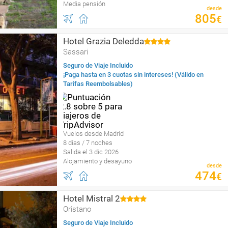
Media pensión
desde
805
€
Hotel Grazia Deledda
Sassari
Seguro de Viaje Incluido
¡Paga hasta en 3 cuotas sin intereses! (Válido en
Tarifas Reembolsables)
Vuelos desde Madrid
8 días / 7 noches
Salida el 3 dic 2026
Alojamiento y desayuno
desde
474
€
Hotel Mistral 2
Oristano
Seguro de Viaje Incluido