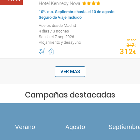
Hotel Kennedy Nova
10% dto. Septiembre hasta el 10 de agosto
Seguro de Viaje Incluido
Vuelos desde Madrid
4 días / 3 noches
Salida el 7 sep 2026
desde
Alojamiento y desayuno
347
€
312
€
VER MÁS
Campañas destacadas
Verano
Agosto
Septiembr