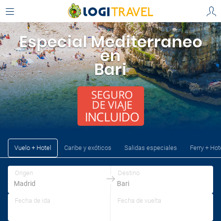
Especial Mediterraneo
en
Bari
Vuelo + Hotel
Caribe y exóticos
Salidas especiales
Ferry + Hot
Origen
Destino
Fecha de ida
Fecha de vuelta