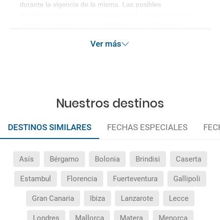
durante la vigencia de la misma. Las posibles
modificaciones de reserva posteriores a esta campaña
quedan excluidas de las condiciones de promoción
anteriormente mencionadas.
Ver más
Nuestros destinos
DESTINOS SIMILARES
FECHAS ESPECIALES
FEC
Asís
Bérgamo
Bolonia
Brindisi
Caserta
Estambul
Florencia
Fuerteventura
Gallipoli
Gran Canaria
Ibiza
Lanzarote
Lecce
Londres
Mallorca
Matera
Menorca