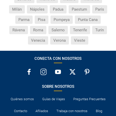
Milán
Nápoles
Padua
Paestum
París
Parma
Pisa
Pompeya
Punta Cana
Rávena
Roma
Salerno
Tenerife
Turín
Venecia
Verona
Vieste
CONECTA CON NOSOTROS
SOBRE NOSOTROS
Quiénes somos
Guías de Viajes
Preguntas Frecuentes
Contacto
Afiliados
Trabaja con nosotros
Blog