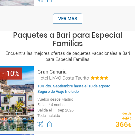
VER MÁS
Paquetes a Bari para Especial
Familias
Encuentra las mejores ofertas de paquetes vacacionales a Bari
para Especial Familias
Gran Canaria
10
Hotel LIVVO Costa Taurito
10% dto. Septiembre hasta el 10 de agosto
Seguro de Viaje Incluido
Vuelos desde Madrid
5 días / 4 noches
Salida el 11 sep 2026
desde
Todo incluido
407
€
366
€