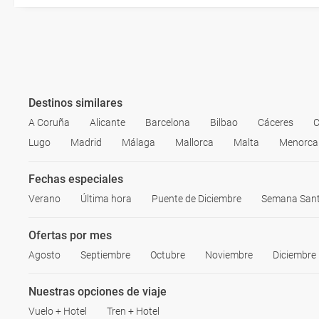
Destinos similares
A Coruña
Alicante
Barcelona
Bilbao
Cáceres
C
Lugo
Madrid
Málaga
Mallorca
Malta
Menorca
Fechas especiales
Verano
Última hora
Puente de Diciembre
Semana San
Ofertas por mes
Agosto
Septiembre
Octubre
Noviembre
Diciembre
Nuestras opciones de viaje
Vuelo + Hotel
Tren + Hotel