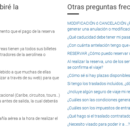
iré la
Otras preguntas frec
MODIFICACIÓN ó CANCELACIÓN ¿Pued
generar una anulación o modificaci
mento que el pago de la reserva
¿Qué caducidad debe tener mi pasapo
¿Con cuánta antelación tengo que e
eas tienen ya todos sus billetes
RESERVAR ¿Cómo puedo reservar un
tradores de la aerolínea o
Al realizar la reserva, uno de los 
se confirma el viaje?
 debido a que muchas de ellas
¿Cómo sé si hay plazas disponibles e
izar a través de su web) para que
Si tengo los traslados incluidos, ¿
¿Incluye algún seguro de viaje mi r
onal (Caribe, circuitos, tours...)
¿Cuáles son las condiciones general
 antes de salida, la cual deberás
¿Cuáles son los impuestos de entrad
¿Qué hago si el traslado contratado
ía aérea a la hora de realizar el
¿Necesito visado para poder ir a ...?