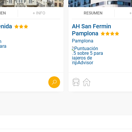
MEN
+ INFO
RESUMEN
+
enida
AH San Fermin
Pamplona
Pamplona