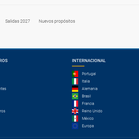
Salidas 2027
Nuevos propósitos
ROS
INTERNACIONAL
Portugal
Italia
ntes
Alemania
Brasil
Francia
tros
Reino Unido
México
Europa