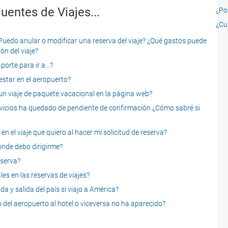
uentes de Viajes...
¿Por
¿Cu
o anular o modificar una reserva del viaje? ¿Qué gastos puede
ón del viaje?
rte para ir a...?
star en el aeropuerto?
 viaje de paquete vacacional en la página web?
servicios ha quedado de pendiente de confirmación ¿Cómo sabré si
n el viaje que quiero al hacer mi solicitud de reserva?
dónde debo dirigirme?
eserva?
es en las reservas de viajes?
a y salida del país si viajo a América?
 del aeropuerto al hotel o viceversa no ha aparecido?