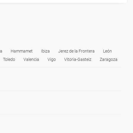
da
Hammamet
Ibiza
Jerez de la Frontera
León
Toledo
Valencia
Vigo
Vitoria-Gasteiz
Zaragoza