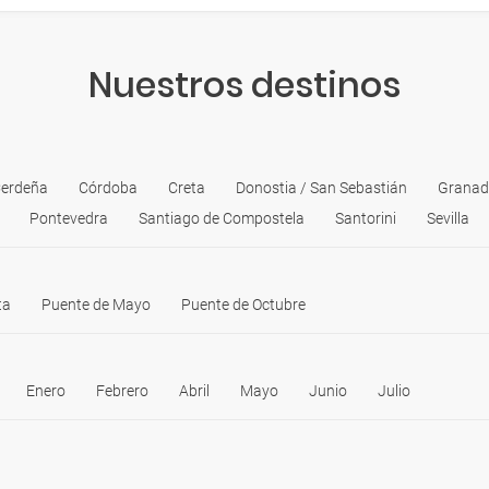
Nuestros destinos
erdeña
Córdoba
Creta
Donostia / San Sebastián
Grana
Pontevedra
Santiago de Compostela
Santorini
Sevilla
ta
Puente de Mayo
Puente de Octubre
Enero
Febrero
Abril
Mayo
Junio
Julio