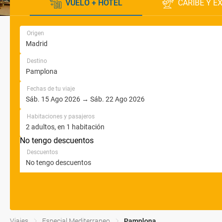
VUELO + HOTEL
CARIBE Y E
Origen
Destino
Fechas de tu viaje
Habitaciones y pasajeros
No tengo descuentos
Descuentos
Viajes
Especial Mediterraneo
Pamplona