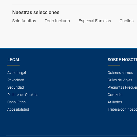
Nuestras selecciones
Solo Adultos
Todo Incluido
Especial Familias
Chollos
LEGAL
SOBRE NOSOT
Aviso Legal
Quiénes somos
Privacidad
Guías de Viajes
Seguridad
Preguntas Frecue
Política de Cookies
Contacto
Canal Ético
Afiliados
Accesibilidad
Trabaja con noso