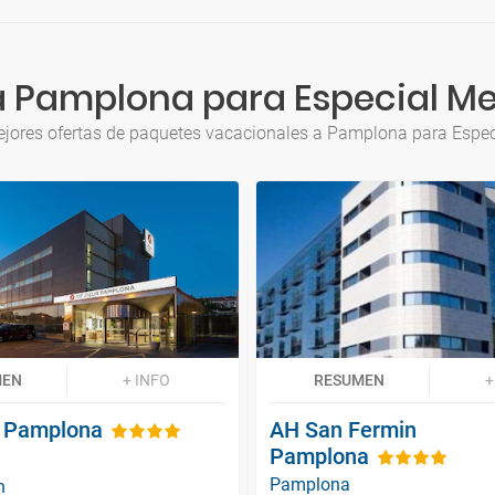
a Pamplona para Especial Me
ejores ofertas de paquetes vacacionales a Pamplona para Espec
MEN
+ INFO
RESUMEN
+
r Pamplona
AH San Fermin
Pamplona
Pamplona