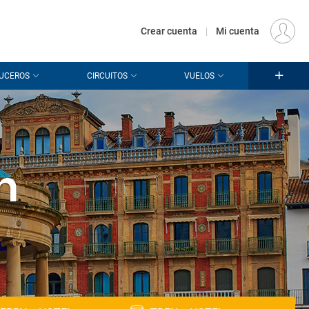
€
Origen
MADRID (MAD)
ES
EUR
Crear cuenta
|
Mi cuenta
UCEROS
CIRCUITOS
VUELOS
n