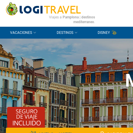
CONTACTO
PREGUNTAS FRECUENTES
Viajes a
Pamplona
|
destinos
mediterraneo
.
VACACIONES
DESTINOS
DISNEY