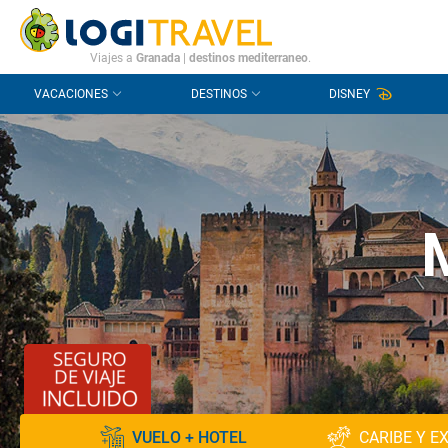
CONTACTO
PREGUNTAS FRECUENTES
Viajes a
Granada
|
destinos mediterraneo
.
VACACIONES
DESTINOS
DISNEY
VUELO + HOTEL
CARIBE Y E