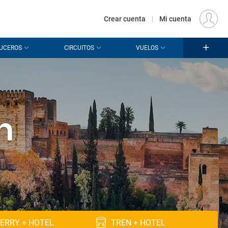
€
Origen
MADRID (MAD)
ES
EUR
Crear cuenta
|
Mi cuenta
UCEROS
CIRCUITOS
VUELOS
n
ERRY + HOTEL
TREN + HOTEL