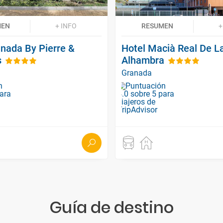
MEN
+ INFO
RESUMEN
+
anada By Pierre &
Hotel Macià Real De L
s
Alhambra
Granada
Guía de destino