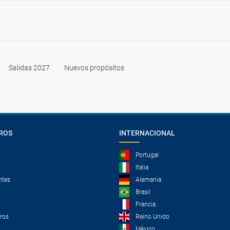
Salidas 2027
Nuevos propósitos
ROS
INTERNACIONAL
Portugal
Italia
ntes
Alemania
Brasil
Francia
tros
Reino Unido
México