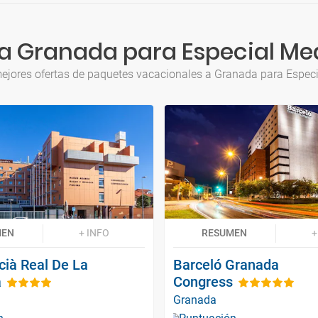
a Granada para Especial Me
ejores ofertas de paquetes vacacionales a Granada para Espec
MEN
+ INFO
RESUMEN
+
cià Real De La
Barceló Granada
a
Congress
Granada