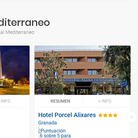
diterraneo
ial Mediterraneo
 INFO
RESUMEN
+ INFO
Hotel Porcel Alixares
Granada