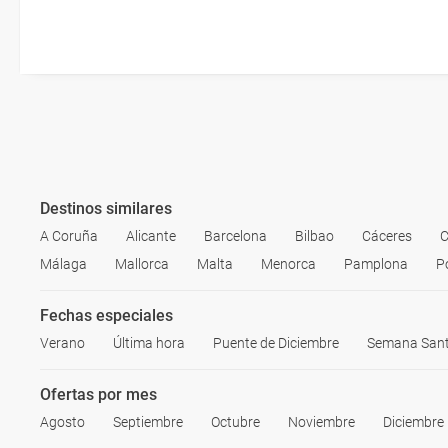
Esta documentación te será requerida en el mostrador de la compañ
check-in el día de la salida.
Destinos similares
A Coruña
Alicante
Barcelona
Bilbao
Cáceres
C
Málaga
Mallorca
Malta
Menorca
Pamplona
P
Fechas especiales
Verano
Última hora
Puente de Diciembre
Semana San
Ofertas por mes
Agosto
Septiembre
Octubre
Noviembre
Diciembre