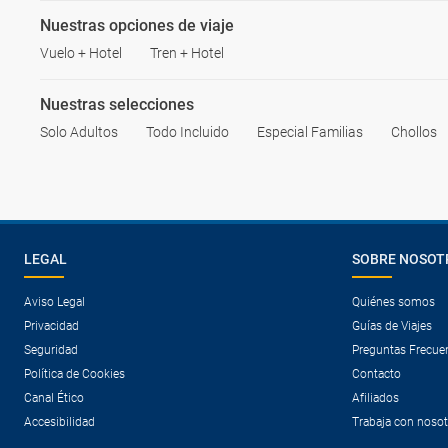
Nuestras opciones de viaje
Vuelo + Hotel
Tren + Hotel
Nuestras selecciones
Solo Adultos
Todo Incluido
Especial Familias
Chollos
LEGAL
SOBRE NOSOT
Aviso Legal
Quiénes somos
Privacidad
Guías de Viajes
Seguridad
Preguntas Frecue
Política de Cookies
Contacto
Canal Ético
Afiliados
Accesibilidad
Trabaja con noso