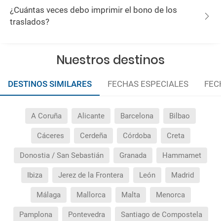
¿Cuántas veces debo imprimir el bono de los
traslados?
Nuestros destinos
DESTINOS SIMILARES
FECHAS ESPECIALES
FEC
A Coruña
Alicante
Barcelona
Bilbao
Cáceres
Cerdeña
Córdoba
Creta
Donostia / San Sebastián
Granada
Hammamet
Ibiza
Jerez de la Frontera
León
Madrid
Málaga
Mallorca
Malta
Menorca
Pamplona
Pontevedra
Santiago de Compostela