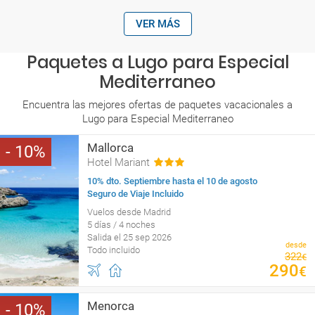
VER MÁS
Paquetes a Lugo para Especial
Mediterraneo
Encuentra las mejores ofertas de paquetes vacacionales a
Lugo para Especial Mediterraneo
Mallorca
10
Hotel Mariant
10% dto. Septiembre hasta el 10 de agosto
Seguro de Viaje Incluido
Vuelos desde Madrid
5 días / 4 noches
Salida el 25 sep 2026
desde
Todo incluido
322
€
290
€
Menorca
10