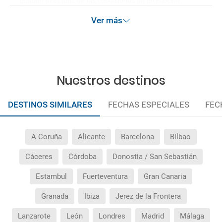
quedan excluidas de las condiciones de promoción
anteriormente mencionadas. Descuento no acumulable.
Ver más
Nuestros destinos
DESTINOS SIMILARES
FECHAS ESPECIALES
FEC
A Coruña
Alicante
Barcelona
Bilbao
Cáceres
Córdoba
Donostia / San Sebastián
Estambul
Fuerteventura
Gran Canaria
Granada
Ibiza
Jerez de la Frontera
Lanzarote
León
Londres
Madrid
Málaga