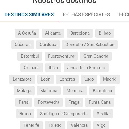
Nuestros destinos
DESTINOS SIMILARES
FECHAS ESPECIALES
FEC
A Coruña
Alicante
Barcelona
Bilbao
Cáceres
Córdoba
Donostia / San Sebastián
Estambul
Fuerteventura
Gran Canaria
Granada
Ibiza
Jerez de la Frontera
Lanzarote
León
Londres
Lugo
Madrid
Málaga
Mallorca
Menorca
Pamplona
París
Pontevedra
Praga
Punta Cana
Roma
Santiago de Compostela
Sevilla
Tenerife
Toledo
Valencia
Vigo