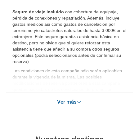
Seguro de viaje incluido
con cobertura de equipaje,
pérdida de conexiones y repatriación. Además, incluye
gastos médicos así como gastos de cancelación por
terrorismo y/o catástrofes naturales de hasta 3.000€ en el
extranjero. Este seguro garantiza asistencia básica en
destino, pero no olvide que si quiere reforzar esta
asistencia tiene que añadir a su compra otros seguros
opcionales (podrá seleccionarlos antes de confirmar su
reserva)
.
Las condiciones de esta campaña sólo serán aplicables
durante la vigencia de la misma. Las posibles
modificaciones de reserva posteriores a esta campaña
quedan excluidas de las condiciones de promoción
anteriormente mencionadas. Descuento no acumulable.
Ver más