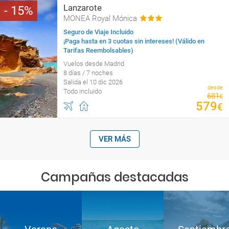
Lanzarote
15
MONEA Royal Mónica
Seguro de Viaje Incluido
¡Paga hasta en 3 cuotas sin intereses! (Válido en
Tarifas Reembolsables)
Vuelos desde Madrid
8 días / 7 noches
Salida el 10 dic 2026
desde
Todo incluido
681
€
579
€
VER MÁS
Campañas destacadas