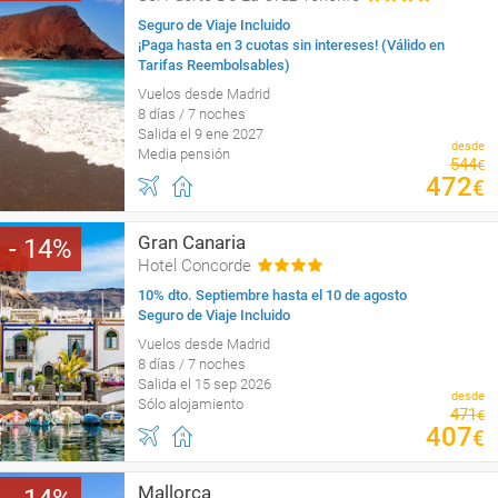
Seguro de Viaje Incluido
¡Paga hasta en 3 cuotas sin intereses! (Válido en
Tarifas Reembolsables)
Vuelos desde Madrid
8 días / 7 noches
Salida el 9 ene 2027
desde
Media pensión
544
€
472
€
Gran Canaria
14
Hotel Concorde
10% dto. Septiembre hasta el 10 de agosto
Seguro de Viaje Incluido
Vuelos desde Madrid
8 días / 7 noches
Salida el 15 sep 2026
desde
Sólo alojamiento
471
€
407
€
Mallorca