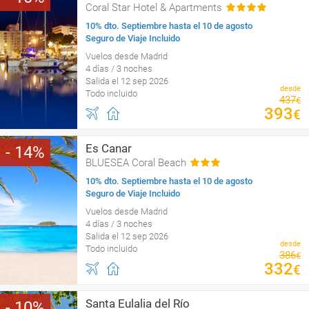
Coral Star Hotel & Apartments
10% dto. Septiembre hasta el 10 de agosto
Seguro de Viaje Incluido
Vuelos desde Madrid
4 días / 3 noches
Salida el 12 sep 2026
desde
Todo incluido
437
€
393
€
Es Canar
14
BLUESEA Coral Beach
10% dto. Septiembre hasta el 10 de agosto
Seguro de Viaje Incluido
Vuelos desde Madrid
4 días / 3 noches
Salida el 12 sep 2026
desde
Todo incluido
386
€
332
€
Santa Eulalia del Río
10