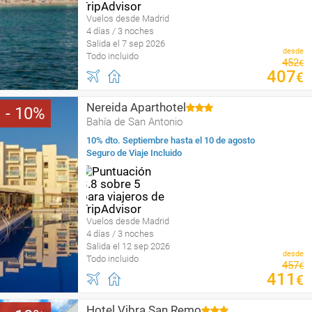
Vuelos desde Madrid
4 días / 3 noches
Salida el 7 sep 2026
desde
Todo incluido
452
€
407
€
Nereida Aparthotel
10
Bahía de San Antonio
10% dto. Septiembre hasta el 10 de agosto
Seguro de Viaje Incluido
Vuelos desde Madrid
4 días / 3 noches
Salida el 12 sep 2026
desde
Todo incluido
457
€
411
€
Hotel Vibra San Remo