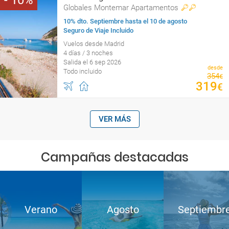
10
Globales Montemar Apartamentos
10% dto. Septiembre hasta el 10 de agosto
Seguro de Viaje Incluido
Vuelos desde Madrid
4 días / 3 noches
Salida el 6 sep 2026
desde
Todo incluido
354
€
319
€
VER MÁS
Campañas destacadas
Verano
Agosto
Septiembr