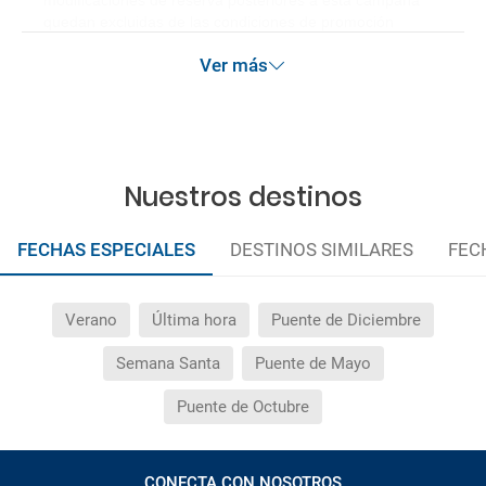
modificaciones de reserva posteriores a esta campaña
quedan excluidas de las condiciones de promoción
anteriormente mencionadas.
Ver más
Nuestros destinos
FECHAS ESPECIALES
DESTINOS SIMILARES
FEC
Verano
Última hora
Puente de Diciembre
Semana Santa
Puente de Mayo
Puente de Octubre
CONECTA CON NOSOTROS