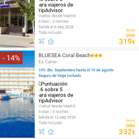
Vuelos desde Madrid
4 días / 3 noches
Salida el 6 sep 2026
desde
Todo incluido
354
€
319
€
BLUESEA Coral Beach
14
Es Canar
10% dto. Septiembre hasta el 10 de agosto
Seguro de Viaje Incluido
Vuelos desde Madrid
4 días / 3 noches
Salida el 12 sep 2026
desde
Todo incluido
386
€
332
€