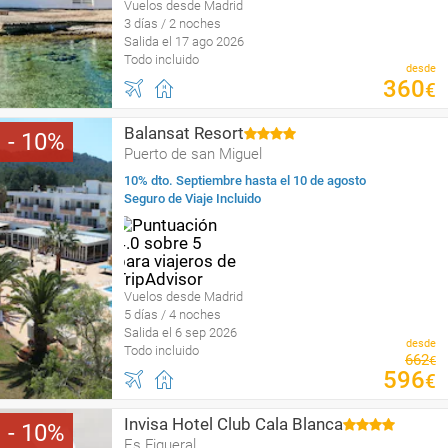
Vuelos desde Madrid
3 días / 2 noches
Salida el 17 ago 2026
Todo incluido
desde
360
€
Balansat Resort
10
Puerto de san Miguel
10% dto. Septiembre hasta el 10 de agosto
Seguro de Viaje Incluido
Vuelos desde Madrid
5 días / 4 noches
Salida el 6 sep 2026
desde
Todo incluido
662
€
596
€
Invisa Hotel Club Cala Blanca
10
Es Figueral