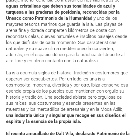
¿Qué caducidad debe tener mi pasaporte para ir
aguas cristalinas que deben sus tonalidades de azul y
a...?
turquesa a las praderas de posidonia, reconocidas por la
Unesco como Patrimonio de la Humanidad
y uno de los
¿Con cuánta antelación tengo que estar en el
mayores tesoros marinos que guarda la isla. Las playas de
aeropuerto?
arena fina y dorada comparten kilómetros de costa con
recónditas calas, cuevas naturales e insólitos paisajes desde
los que disfrutar de cada momento. Sus características
RESERVAR ¿Cómo puedo reservar un viaje de
naturales y su suave clima mediterráneo la convierten,
paquete vacacional en la página web?
además, en el espacio idóneo para la práctica del deporte al
aire libre y en pleno contacto con la naturaleza.
Al realizar la reserva, uno de los servicios ha
La isla acumula siglos de historia, tradición y costumbres que
quedado de pendiente de confirmación ¿Cómo
esperan ser descubiertos. Por un lado, es una isla
sabré si se confirma el viaje?
cosmopolita, moderna, divertida y por otro, Ibiza conserva esa
esencia propia de los pueblos que mantienen con orgullo su
¿Cómo sé si hay plazas disponibles en el viaje que
historia y tradición. Una sociedad abierta pero orgullosa de
quiero al hacer mi solicitud de reserva?
sus raíces, sus costumbres y esencia presentes en las
muestras y los mercadillos de artesanía y en la Moda Adlib,
una industria única y singular que recoge en sus diseños el
Si tengo los traslados incluidos, ¿dónde debo
espíritu y la esencia de la propia isla.
dirigirme?
El recinto amurallado de Dalt Vila, declarado Patrimonio de la