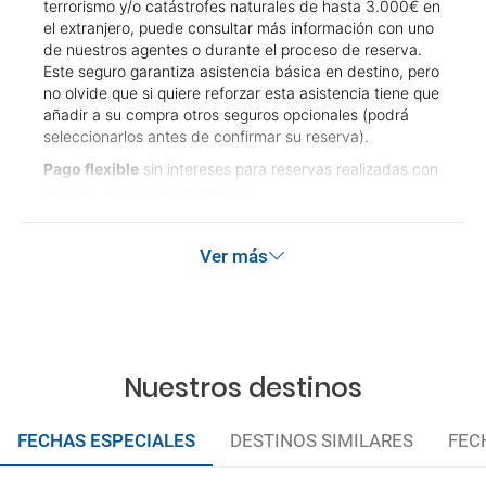
terrorismo y/o catástrofes naturales de hasta 3.000€ en
el extranjero, puede consultar más información con uno
de nuestros agentes o durante el proceso de reserva.
Este seguro garantiza asistencia básica en destino, pero
no olvide que si quiere reforzar esta asistencia tiene que
añadir a su compra otros seguros opcionales (podrá
seleccionarlos antes de confirmar su reserva).
Pago flexible
sin intereses para reservas realizadas con
más de 30 días de antelación.
Ver más
Nuestros destinos
FECHAS ESPECIALES
DESTINOS SIMILARES
FEC