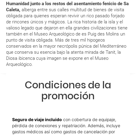
Humanidad junto a los restos del asentamiento fenicio de Sa
¿Incluye algún seguro de viaje mi reserva?
Caleta,
alberga entre sus calles multitud de bienes de visita
obligada para quienes esperan revivir un rico pasado forjado
¿Cuáles son las condiciones generales en las
de rincones únicos y mágicos. La rica historia de la isla y el
reservas de viajes?
valioso legado que dejaron en ella grandes civilizaciones tiene
también en el Museo Arqueológico de es Puig des Molins un
punto de visita obligada. Más de tres mil hipogeos
¿Cuáles son los impuestos de entrada y salida del
conservados en la mayor necrópolis púnica del Mediterráneo
país si viajo a América?
que conserva su esencia bajo la atenta mirada de Tanit, la
Diosa ibicenca cuya imagen se expone en el Museo
¿Qué hago si el traslado contratado del aeropuerto
Arqueológico.
al hotel o viceversa no ha aparecido?
Condiciones de la
¿Necesito visado para poder ir a ...?
promoción
¿Por qué me sale el precio de un niño igual que el
precio de un adulto?
Seguro de viaje incluido
con cobertura de equipaje,
¿Cuántas veces debo imprimir el bono de los
pérdida de conexiones y repatriación. Además, incluye
traslados?
gastos médicos así como gastos de cancelación por