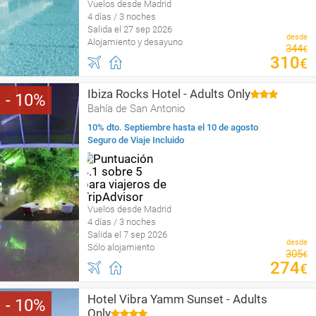
Vuelos desde Madrid
4 días / 3 noches
Salida el 27 sep 2026
desde
Alojamiento y desayuno
344
€
310
€
Ibiza Rocks Hotel - Adults Only
10
Bahía de San Antonio
10% dto. Septiembre hasta el 10 de agosto
Seguro de Viaje Incluido
Vuelos desde Madrid
4 días / 3 noches
Salida el 7 sep 2026
desde
Sólo alojamiento
305
€
274
€
Hotel Vibra Yamm Sunset - Adults
10
Only