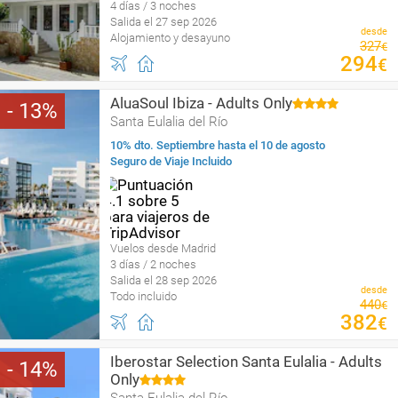
4 días / 3 noches
Salida el 27 sep 2026
desde
Alojamiento y desayuno
327
€
294
€
AluaSoul Ibiza - Adults Only
13
Santa Eulalia del Río
10% dto. Septiembre hasta el 10 de agosto
Seguro de Viaje Incluido
Vuelos desde Madrid
3 días / 2 noches
Salida el 28 sep 2026
desde
Todo incluido
440
€
382
€
Iberostar Selection Santa Eulalia - Adults
14
Only