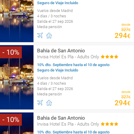
Seguro de Viaje Incluido
Vuelos desde Madrid
4 días / 3 noches
Salida el 27 sep 2026
desde
Media pensión
327
€
294
€
Bahía de San Antonio
10
Invisa Hotel Es Pla - Adults Only
10% dto. Septiembre hasta el 10 de agosto
Seguro de Viaje Incluido
Vuelos desde Madrid
4 días / 3 noches
Salida el 27 sep 2026
desde
Media pensión
327
€
294
€
Bahía de San Antonio
10
Invisa Hotel Es Pla - Adults Only
10% dto. Septiembre hasta el 10 de agosto