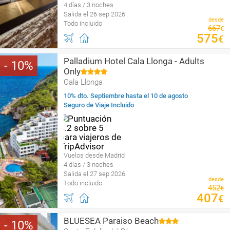
4 días / 3 noches
Salida el 26 sep 2026
desde
Todo incluido
667
€
575
€
Palladium Hotel Cala Llonga - Adults
10
Only
Cala Llonga
10% dto. Septiembre hasta el 10 de agosto
Seguro de Viaje Incluido
Vuelos desde Madrid
4 días / 3 noches
Salida el 27 sep 2026
desde
Todo incluido
452
€
407
€
BLUESEA Paraiso Beach
10