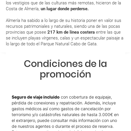
los vestigios que de las culturas más remotas, hicieron de la
Costa de Almería,
un lugar donde perderse.
Esta documentación te será requerida en el mostrador de la compañía
aérea a la hora de realizar el check-in el día de la salida.
Almería ha sabido a lo largo de su historia poner en valor sus
recursos patrimoniales y naturales, siendo una de las pocas
provincias que posee
217 km de línea costera
entre las que
MODIFICACIÓN ó CANCELACIÓN ¿Puedo anular o
se incluyen playas vírgenes, calas y un espectacular paisaje a
modificar una reserva del viaje? ¿Qué gastos puede
lo largo de todo el Parque Natural Cabo de Gata.
generar una anulación o modificación del viaje?
Condiciones de la
¿Qué caducidad debe tener mi pasaporte para ir
a...?
promoción
¿Con cuánta antelación tengo que estar en el
aeropuerto?
Seguro de viaje incluido
con cobertura de equipaje,
pérdida de conexiones y repatriación. Además, incluye
RESERVAR ¿Cómo puedo reservar un viaje de
gastos médicos así como gastos de cancelación por
paquete vacacional en la página web?
terrorismo y/o catástrofes naturales de hasta 3.000€ en
el extranjero, puede consultar más información con uno
Al realizar la reserva, uno de los servicios ha
de nuestros agentes o durante el proceso de reserva.