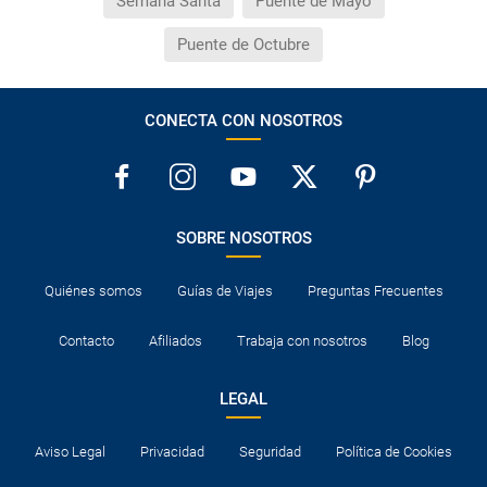
Semana Santa
Puente de Mayo
Puente de Octubre
¿Necesito visado para poder ir a ...?
¿Por qué me sale el precio de un niño igual que el
CONECTA CON NOSOTROS
precio de un adulto?
¿Cuántas veces debo imprimir el bono de los
traslados?
SOBRE NOSOTROS
Quiénes somos
Guías de Viajes
Preguntas Frecuentes
Contacto
Afiliados
Trabaja con nosotros
Blog
LEGAL
Aviso Legal
Privacidad
Seguridad
Política de Cookies