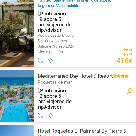
10% dto. Septiembre hasta el 10 de agosto
Seguro de Viaje Incluido
Vuelos desde Madrid
5 días / 4 noches
Salida el 10 sep 2026
desde
Media pensión
467
€
416
€
Mediterraneo Bay Hotel & Resort
Roquetas de mar
Hotel Roquetas El Palmeral By Pierre &