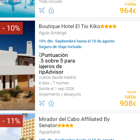
Todo incluido
1109
€
964
€
Boutique Hotel El Tio Kiko
10
Agua Amarga
10% dto. Septiembre hasta el 10 de agosto
Seguro de Viaje Incluido
Vuelos desde Madrid
8 días / 7 noches
Salida el 1 sep 2026
desde
Alojamiento y desayuno
1009
€
908
€
Mirador del Cabo Affiliated By
11
Senator
Aguadulce