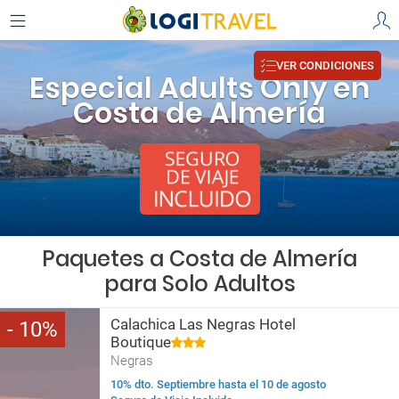
VER CONDICIONES
Especial Adults Only en
Costa de Almería
Paquetes a Costa de Almería
para Solo Adultos
Calachica Las Negras Hotel
10
Boutique
Negras
10% dto. Septiembre hasta el 10 de agosto