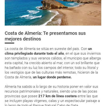
¿Cómo llegar?
La documentación de tu reserva te será enviada por mail en el
momento que el pago de la reserva esté realizado completamente.
¿Dónde alojarse?
Respecto a las tarjetas de embarque, casi todas las compañías aéreas
Agenda Cultural
tienen ya todos sus billetes electrónicos por lo que podrás obtenerlas
directamente en los mostradores de la aerolínea o realizando el check-
Costa de Almería: Te presentamos sus
in por su web.
Asistencia sanitaria
Desierto de
Castillo de
Geoda de Pul
mejores destinos
Tabernas
Villaricos
Eso sí, deberás estar atento si viajas con una compañía low cost, debido
a que muchas de ellas exigen la presentación de la tarjeta de embarque
Teléfonos de interés
(que deberás realizar a través de su web) para que no te carguen un
La costa de Almería se sitúa en sureste del país. Con
un
suplemento extra en el mismo aeropuerto.
clima privilegiado durante todo el año
, en el que sus inviernos
son templados y sus veranos cálidos, el municipio que alberga
En caso de tener que enviarte la documentación de un paquete
vacacional (Caribe, circuitos, tours...) te enviaremos la documentación
esta capital, ha crecido abierto al mar, con un sol brillante que
de tu reserva alrededor de 10 días antes de salida, la cual deberás
ha bañado con su luz los campos del interior, todo su litoral y
imprimir y llevar contigo en el viaje.
los vestigios que de las culturas más remotas, hicieron de la
Costa de Almería,
un lugar donde perderse.
Esta documentación te será requerida en el mostrador de la compañía
aérea a la hora de realizar el check-in el día de la salida.
Almería ha sabido a lo largo de su historia poner en valor sus
recursos patrimoniales y naturales, siendo una de las pocas
provincias que posee
217 km de línea costera
entre las que
MODIFICACIÓN ó CANCELACIÓN ¿Puedo anular o
se incluyen playas vírgenes, calas y un espectacular paisaje a
modificar una reserva del viaje? ¿Qué gastos puede
lo largo de todo el Parque Natural Cabo de Gata.