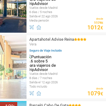
Vuelos desde Madrid
6 días / 5 noches
Salida el 22 ago 2026
desde
Media pensión
1174
€
1012
€
Apartahotel Advise Reina
Vera
Seguro de Viaje Incluido
Vuelos desde Madrid
8 días / 7 noches
Salida el 12 ago 2026
Todo incluido
desde
1079
€
Barceló Cabo De Gata