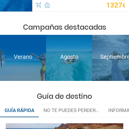
1327
€
Campañas destacadas
Verano
Agosto
Septiembr
Guía de destino
GUÍA RÁPIDA
NO TE PUEDES PERDER...
INFORMA
Organiza tu viaje