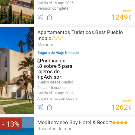
Salida el 16 ago 2026
Pensión completa
desde
1249
€
Apartamentos Turísticos Best Pueblo
Indalo
Mojácar
Seguro de Viaje Incluido
Vuelos desde Madrid
7 días / 6 noches
Salida el 16 ago 2026
Alojamiento con cocina
desde
1262
€
Mediterraneo Bay Hotel & Resort
13
Roquetas de mar