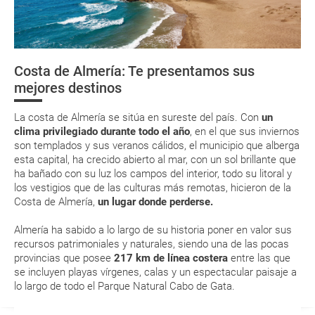
La documentación de tu reserva te será enviada por mail en el
momento que el pago de la reserva esté realizado completamente.
¿Dónde alojarse?
Respecto a las tarjetas de embarque, casi todas las compañías aéreas
Agenda Cultural
tienen ya todos sus billetes electrónicos por lo que podrás obtenerlas
directamente en los mostradores de la aerolínea o realizando el check-
Costa de Almería: Te presentamos sus
in por su web.
Asistencia sanitaria
Desierto de
Castillo de
Geoda de Pul
mejores destinos
Tabernas
Villaricos
Eso sí, deberás estar atento si viajas con una compañía low cost, debido
a que muchas de ellas exigen la presentación de la tarjeta de embarque
Teléfonos de interés
(que deberás realizar a través de su web) para que no te carguen un
La costa de Almería se sitúa en sureste del país. Con
un
suplemento extra en el mismo aeropuerto.
clima privilegiado durante todo el año
, en el que sus inviernos
son templados y sus veranos cálidos, el municipio que alberga
En caso de tener que enviarte la documentación de un paquete
vacacional (Caribe, circuitos, tours...) te enviaremos la documentación
esta capital, ha crecido abierto al mar, con un sol brillante que
de tu reserva alrededor de 10 días antes de salida, la cual deberás
ha bañado con su luz los campos del interior, todo su litoral y
imprimir y llevar contigo en el viaje.
los vestigios que de las culturas más remotas, hicieron de la
Costa de Almería,
un lugar donde perderse.
Esta documentación te será requerida en el mostrador de la compañía
aérea a la hora de realizar el check-in el día de la salida.
Almería ha sabido a lo largo de su historia poner en valor sus
recursos patrimoniales y naturales, siendo una de las pocas
provincias que posee
217 km de línea costera
entre las que
MODIFICACIÓN ó CANCELACIÓN ¿Puedo anular o
se incluyen playas vírgenes, calas y un espectacular paisaje a
modificar una reserva del viaje? ¿Qué gastos puede
lo largo de todo el Parque Natural Cabo de Gata.
generar una anulación o modificación del viaje?