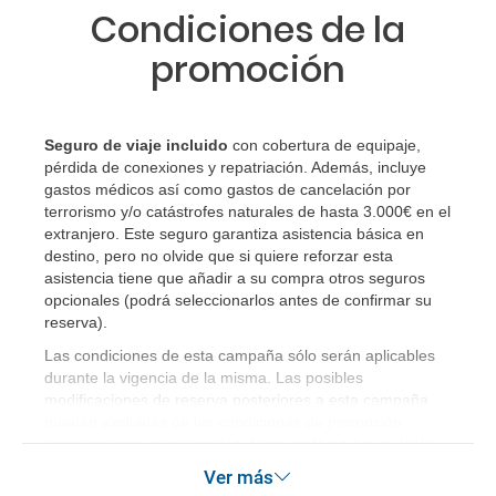
Condiciones de la
¿Qué caducidad debe tener mi pasaporte para ir
a...?
promoción
¿Con cuánta antelación tengo que estar en el
aeropuerto?
Seguro de viaje incluido
con cobertura de equipaje,
pérdida de conexiones y repatriación. Además, incluye
RESERVAR ¿Cómo puedo reservar un viaje de
gastos médicos así como gastos de cancelación por
paquete vacacional en la página web?
terrorismo y/o catástrofes naturales de hasta 3.000€ en el
extranjero. Este seguro garantiza asistencia básica en
destino, pero no olvide que si quiere reforzar esta
Al realizar la reserva, uno de los servicios ha
asistencia tiene que añadir a su compra otros seguros
quedado de pendiente de confirmación ¿Cómo
opcionales (podrá seleccionarlos antes de confirmar su
sabré si se confirma el viaje?
reserva)
.
Las condiciones de esta campaña sólo serán aplicables
¿Cómo sé si hay plazas disponibles en el viaje que
durante la vigencia de la misma. Las posibles
quiero al hacer mi solicitud de reserva?
modificaciones de reserva posteriores a esta campaña
quedan excluidas de las condiciones de promoción
anteriormente mencionadas. Descuento no acumulable.
Si tengo los traslados incluidos, ¿dónde debo
Ver más
dirigirme?