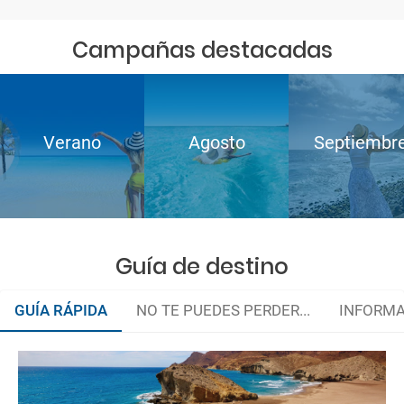
Campañas destacadas
Verano
Agosto
Septiembr
Guía de destino
GUÍA RÁPIDA
NO TE PUEDES PERDER...
INFORMA
Organiza tu viaje
¿Cómo llegar?