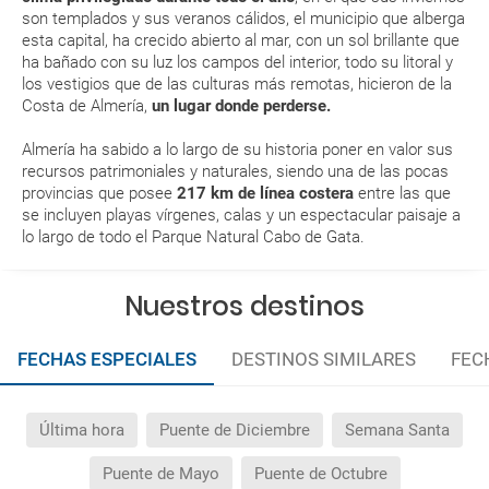
son templados y sus veranos cálidos, el municipio que alberga
En caso de tener que enviarte la documentación de un paquete
vacacional (Caribe, circuitos, tours...) te enviaremos la documentación
esta capital, ha crecido abierto al mar, con un sol brillante que
de tu reserva alrededor de 10 días antes de salida, la cual deberás
ha bañado con su luz los campos del interior, todo su litoral y
imprimir y llevar contigo en el viaje.
los vestigios que de las culturas más remotas, hicieron de la
Costa de Almería,
un lugar donde perderse.
Esta documentación te será requerida en el mostrador de la compañía
aérea a la hora de realizar el check-in el día de la salida.
Almería ha sabido a lo largo de su historia poner en valor sus
recursos patrimoniales y naturales, siendo una de las pocas
provincias que posee
217 km de línea costera
entre las que
MODIFICACIÓN ó CANCELACIÓN ¿Puedo anular o
se incluyen playas vírgenes, calas y un espectacular paisaje a
modificar una reserva del viaje? ¿Qué gastos puede
lo largo de todo el Parque Natural Cabo de Gata.
generar una anulación o modificación del viaje?
Nuestros destinos
¿Qué caducidad debe tener mi pasaporte para ir
a...?
FECHAS ESPECIALES
DESTINOS SIMILARES
FEC
¿Con cuánta antelación tengo que estar en el
aeropuerto?
Última hora
Puente de Diciembre
Semana Santa
RESERVAR ¿Cómo puedo reservar un viaje de
Puente de Mayo
Puente de Octubre
paquete vacacional en la página web?