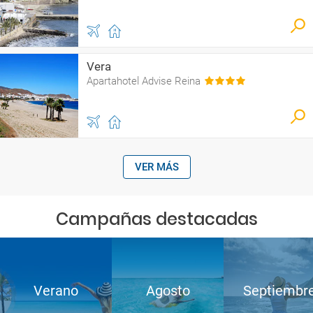
Vera
Apartahotel Advise Reina
VER MÁS
Campañas destacadas
Verano
Agosto
Septiembr