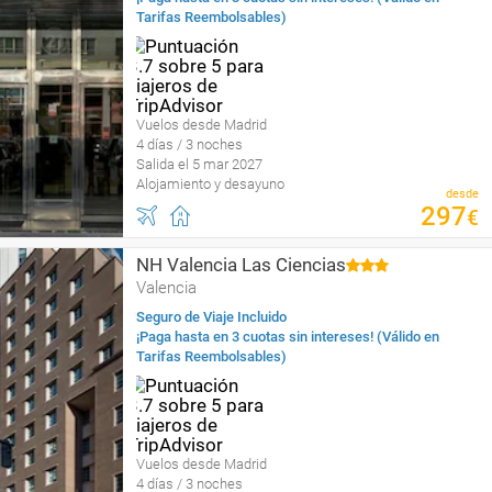
Tarifas Reembolsables)
Vuelos desde Madrid
4 días / 3 noches
Salida el 5 mar 2027
Alojamiento y desayuno
desde
297
€
NH Valencia Las Ciencias
Valencia
Seguro de Viaje Incluido
¡Paga hasta en 3 cuotas sin intereses! (Válido en
Tarifas Reembolsables)
Vuelos desde Madrid
4 días / 3 noches