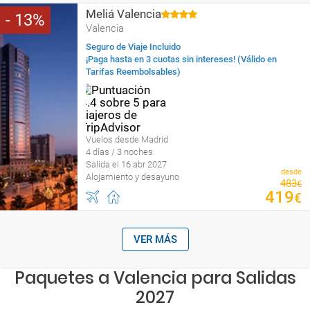
Meliá Valencia
13
Valencia
Seguro de Viaje Incluido
¡Paga hasta en 3 cuotas sin intereses! (Válido en
Tarifas Reembolsables)
Vuelos desde Madrid
4 días / 3 noches
Salida el 16 abr 2027
desde
Alojamiento y desayuno
483
€
419
€
VER MÁS
Paquetes a Valencia para Salidas
2027