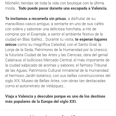
¿Qué caducidad debe tener mi pasaporte para ir
Michelin; tiendas de toda la vida con boutique con la última
a...?
moda…
Todo puede pasar durante una escapada a Valencia.
Te invitamos a recorrerla sin prisas
, a disfrutar de su
¿Con cuánta antelación tengo que estar en el
maravilloso casco antiguo, a sentarte en uno de sus cafés
aeropuerto?
con solera y saborear una deliciosa horchata, a irte de
comprar por el Eixample, a sentir el ambiente festivo de la
RESERVAR ¿Cómo puedo reservar un viaje de
ciudad en Blas Ibáñez… Durante tu visita,
te esperan lugares
únicos
como su magnífica Catedral, con el Santo Grial; la
paquete vacacional en la página web?
Lonja de la Seda, Patrimonio de la Humanidad por la Unesco;
la futurista Ciudad de las Artes y las Ciencias, obra del genial
Al realizar la reserva, uno de los servicios ha
Calatrava; el bullicioso Mercado Central, el más importante de
quedado de pendiente de confirmación ¿Cómo
la ciudad salpicado de aromas y sabores; el famoso Tribunal
sabré si se confirma el viaje?
de las Aguas, Patrimonio Cultural Inmaterial de la Humanidad;
el hermoso Jardín botánico, con sus bellas construcciones del
siglo XIX; Museo de Bellas Artes, con obras tan destacadas
¿Cómo sé si hay plazas disponibles en el viaje que
como el autorretrato de Velázquez...
quiero al hacer mi solicitud de reserva?
Viaja a Valencia y descubre porque es uno de los destinos
más populares de la Europa del siglo XXI.
Si tengo los traslados incluidos, ¿dónde debo
dirigirme?