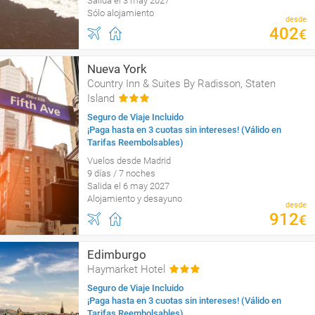
Salida el 3 may 2027
Sólo alojamiento
desde
402
€
Nueva York
Country Inn & Suites By Radisson, Staten
Island
Seguro de Viaje Incluido
¡Paga hasta en 3 cuotas sin intereses! (Válido en
Tarifas Reembolsables)
Vuelos desde Madrid
9 días / 7 noches
Salida el 6 may 2027
Alojamiento y desayuno
desde
912
€
Edimburgo
Haymarket Hotel
Seguro de Viaje Incluido
¡Paga hasta en 3 cuotas sin intereses! (Válido en
Tarifas Reembolsables)