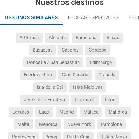
Nuestros destinos
¿Incluye algún seguro de viaje mi reserva?
DESTINOS SIMILARES
FECHAS ESPECIALES
FEC
¿Cuáles son las condiciones generales en las
reservas de viajes?
A Coruña
Alicante
Barcelona
Bilbao
¿Cuáles son los impuestos de entrada y salida del
Budapest
Cáceres
Córdoba
país si viajo a América?
Donostia / San Sebastián
Edimburgo
¿Qué hago si el traslado contratado del aeropuerto
al hotel o viceversa no ha aparecido?
Fuerteventura
Gran Canaria
Granada
Isla de la Sal
Islas Maldivas
¿Necesito visado para poder ir a ...?
Jerez de la Frontera
Lanzarote
León
¿Por qué me sale el precio de un niño igual que el
precio de un adulto?
Londres
Lugo
Madrid
Málaga
Mallorca
Malta
Menorca
Nueva York
Pamplona
¿Cuántas veces debo imprimir el bono de los
traslados?
Pontevedra
Praga
Punta Cana
Riviera Maya