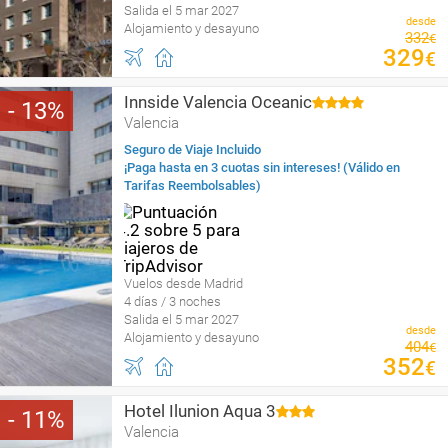
Salida el 5 mar 2027
desde
Alojamiento y desayuno
332
€
329
€
Innside Valencia Oceanic
13
Valencia
Seguro de Viaje Incluido
¡Paga hasta en 3 cuotas sin intereses! (Válido en
Tarifas Reembolsables)
Vuelos desde Madrid
4 días / 3 noches
Salida el 5 mar 2027
desde
Alojamiento y desayuno
404
€
352
€
Hotel Ilunion Aqua 3
11
Valencia