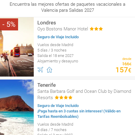
Encuentra las mejores ofertas de paquetes vacacionales a
Valencia para Salidas 2027
Londres
5
Oyo Bostons Manor Hotel
Seguro de Viaje Incluido
Vuelos desde Madrid
5 días / 3 noches
Salida el 18 ene 2027
desde
Alojamiento y desayuno
166
€
157
€
Tenerife
Santa Barbara Golf and Ocean Club by Diamond
Resorts
Seguro de Viaje Incluido
¡Paga hasta en 3 cuotas sin intereses! (Válido en
Tarifas Reembolsables)
Vuelos desde Madrid
8 días / 7 noches