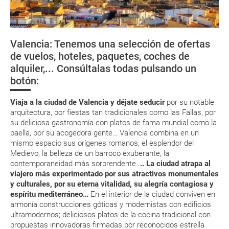
momento que el pago de la reserva esté realizado completamente.
¿Cómo llegar?
Respecto a las tarjetas de embarque, casi todas las compañías aéreas
¿Dónde alojarse?
tienen ya todos sus billetes electrónicos por lo que podrás obtenerlas
directamente en los mostradores de la aerolínea o realizando el check-
Valencia: Tenemos una selección de ofertas
in por su web.
Moneda y aduanas
El Fadrí
Basílica del Lledó
Parque de
de vuelos, hoteles, paquetes, coches de
Canalejas
Eso sí, deberás estar atento si viajas con una compañía low cost, debido
alquiler,... Consúltalas todas pulsando un
a que muchas de ellas exigen la presentación de la tarjeta de embarque
Oficinas de Turismo
(que deberás realizar a través de su web) para que no te carguen un
botón:
suplemento extra en el mismo aeropuerto.
En caso de tener que enviarte la documentación de un paquete
Viaja a la ciudad de Valencia y déjate seducir
por su notable
vacacional (Caribe, circuitos, tours...) te enviaremos la documentación
arquitectura, por fiestas tan tradicionales como las Fallas, por
de tu reserva alrededor de 10 días antes de salida, la cual deberás
su deliciosa gastronomía con platos de fama mundial como la
imprimir y llevar contigo en el viaje.
paella, por su acogedora gente… Valencia combina en un
Esta documentación te será requerida en el mostrador de la compañía
mismo espacio sus orígenes romanos, el esplendor del
aérea a la hora de realizar el check-in el día de la salida.
Medievo, la belleza de un barroco exuberante, la
contemporaneidad más sorprendente..
.. La ciudad atrapa al
viajero más experimentado por sus atractivos monumentales
MODIFICACIÓN ó CANCELACIÓN ¿Puedo anular o
y culturales, por su eterna vitalidad, su alegría contagiosa y
modificar una reserva del viaje? ¿Qué gastos puede
espíritu mediterráneo…
En el interior de la ciudad conviven en
armonía construcciones góticas y modernistas con edificios
generar una anulación o modificación del viaje?
ultramodernos; deliciosos platos de la cocina tradicional con
propuestas innovadoras firmadas por reconocidos estrella