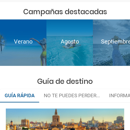
Campañas destacadas
Verano
Agosto
Septiembr
Guía de destino
GUÍA RÁPIDA
NO TE PUEDES PERDER...
INFORMA
Planes para toda la familia
Organiza tu viaje
La documentación de tu reserva te será enviada por mail en el