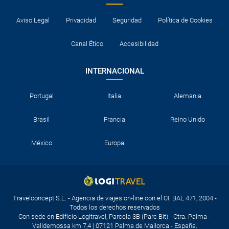
Aviso Legal
Privacidad
Seguridad
Política de Cookies
Canal Ético
Accesibilidad
INTERNACIONAL
Portugal
Italia
Alemania
Brasil
Francia
Reino Unido
México
Europa
Travelconcept S.L. - Agencia de viajes on-line con el CI. BAL 471, 2004 -
Todos los derechos reservados
Con sede en Edificio Logitravel, Parcela 3B (Parc Bit) - Ctra. Palma -
Valldemossa km 7,4 | 07121 Palma de Mallorca - España.