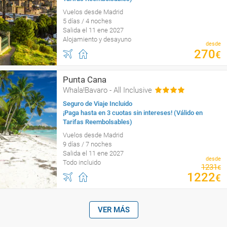
Vuelos desde Madrid
5 días / 4 noches
Salida el 11 ene 2027
Alojamiento y desayuno
desde
270
€
Punta Cana
Whala!Bavaro - All Inclusive
Seguro de Viaje Incluido
¡Paga hasta en 3 cuotas sin intereses! (Válido en
Tarifas Reembolsables)
Vuelos desde Madrid
9 días / 7 noches
Salida el 11 ene 2027
desde
Todo incluido
1231
€
1222
€
VER MÁS