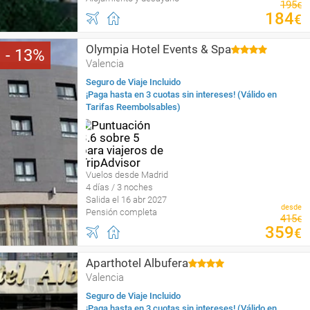
195
€
184
€
Olympia Hotel Events & Spa
13
Valencia
Seguro de Viaje Incluido
¡Paga hasta en 3 cuotas sin intereses! (Válido en
Tarifas Reembolsables)
Vuelos desde Madrid
4 días / 3 noches
Salida el 16 abr 2027
desde
Pensión completa
415
€
359
€
Aparthotel Albufera
Valencia
Seguro de Viaje Incluido
¡Paga hasta en 3 cuotas sin intereses! (Válido en