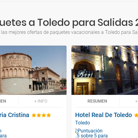
uetes a Toledo para Salidas 
 las mejores ofertas de paquetes vacacionales a Toledo para Sa
MEN
+ INFO
RESUMEN
+
ia Cristina
Hotel Real De Toledo
Toledo