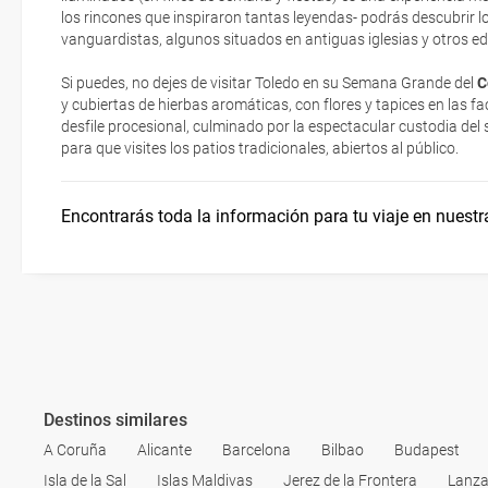
los rincones que inspiraron tantas leyendas- podrás descubrir l
Esta documentación te será requerida en el mostrador de la compañ
vanguardistas, algunos situados en antiguas iglesias y otros edi
check-in el día de la salida.
Si puedes, no dejes de visitar Toledo en su Semana Grande del
C
y cubiertas de hierbas aromáticas, con flores y tapices en las f
desfile procesional, culminado por la espectacular custodia del
para que visites los patios tradicionales, abiertos al público.
Encontrarás toda la información para tu viaje en nuestr
Destinos similares
A Coruña
Alicante
Barcelona
Bilbao
Budapest
Isla de la Sal
Islas Maldivas
Jerez de la Frontera
Lanza