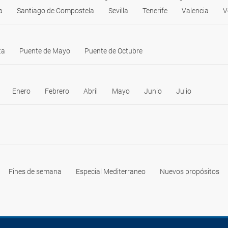
Telf: 925 269 200
a
Santiago de Compostela
Sevilla
Tenerife
Valencia
V
ta
Puente de Mayo
Puente de Octubre
Enero
Febrero
Abril
Mayo
Junio
Julio
Fines de semana
Especial Mediterraneo
Nuevos propósitos