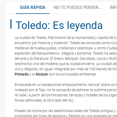
GUÍA RÁPIDA
NO TE PUEDES PERDER...
INF
Toledo: Es leyenda
Las minas más antiguas del mundo
Organiza tu viaje
La ciudad de Toledo, Patrimonio de la Humanidad y capital de C
La ciudad de las culturas
¿Cómo llegar?
encuentro por historia y tradición. Toledo es conocida como Ciu
La documentación de tu reserva te será enviada por mail en el mo
medieval de huellas judías, cristianas e islámicas- y como Ciuda
esté realizado completamente.
esplendor del Renacimiento-. Mágica y bohemia, Toledo ha sedu
del arte y la literatura: El Greco, Bécquer, Garcilaso, Lorca o 
Parques Nacionales de Castilla-La Mancha
¿Dónde alojarse?
Respecto a las tarjetas de embarque, casi todas las compañías aér
testimonio vivo del misterio que la ciudad encierra. La ciudad 
electrónicos por lo que podrás obtenerlas directamente en los mos
civil y religioso, sin igual, integrado por más de 100 bienes de int
realizando el check-in por su web.
Primada
y el
Alcázar
son los principales emblemas.
Rutas Gastronómicas
Asistencia sanitaria
Eso sí, deberás estar atento si viajas con una compañía low cost,
Enclavada en un excepcional emplazamiento natural, sobre un 
exigen la presentación de la tarjeta de embarque (que deberás real
rodeado por el Tajo, no te cansarás de admirar la sublime pano
Teléfonos de interés
no te carguen un suplemento extra en el mismo aeropuerto.
'el Valle', a partir de los miradores, terrazas y hoteles de los
ciga
fincas señoriales, al otro lado del río).
En caso de tener que enviarte la documentación de un paquete vacaci
Monedas y aduanas
te enviaremos la documentación de tu reserva alrededor de 10 días
Pasear de noche por las laberínticas calles del Toledo antiguo
imprimir y llevar contigo en el viaje.
iluminados (en fines de semana y fiestas) es una experiencia 