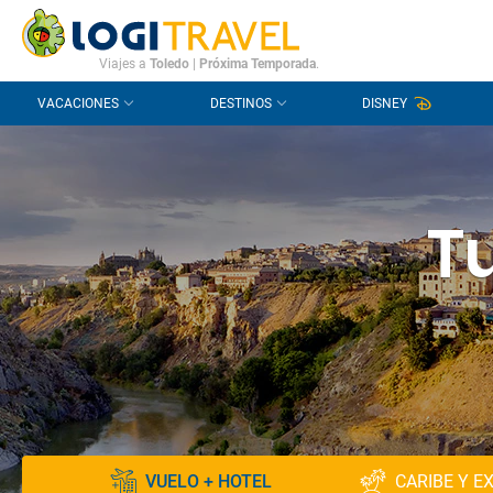
CONTACTO
PREGUNTAS FRECUENTES
Viajes a
Toledo
|
Próxima Temporada
.
VACACIONES
DESTINOS
DISNEY
Tu
VUELO + HOTEL
CARIBE Y E