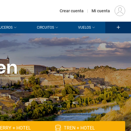
€
Origen
MADRID (MAD)
ES
EUR
Crear cuenta
|
Mi cuenta
UCEROS
CIRCUITOS
VUELOS
 en
ERRY + HOTEL
TREN + HOTEL