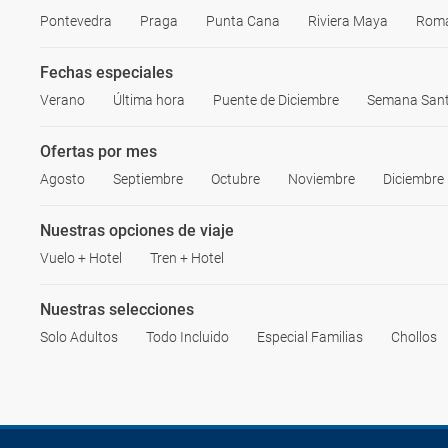
Pontevedra
Praga
Punta Cana
Riviera Maya
Rom
Fechas especiales
Verano
Última hora
Puente de Diciembre
Semana San
Ofertas por mes
Agosto
Septiembre
Octubre
Noviembre
Diciembre
Nuestras opciones de viaje
Vuelo + Hotel
Tren + Hotel
Nuestras selecciones
Solo Adultos
Todo Incluido
Especial Familias
Chollos