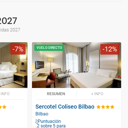
2027
lidas 2027
7
12
VUELO DIRECTO
 INFO
RESUMEN
+ INFO
Sercotel Coliseo Bilbao
Bilbao