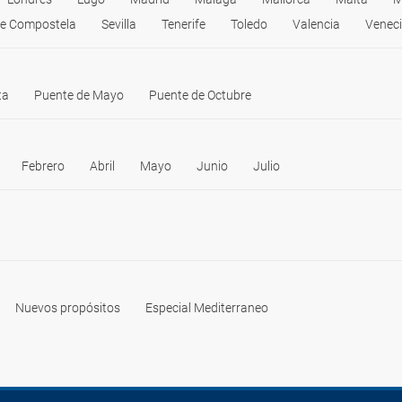
de Compostela
Sevilla
Tenerife
Toledo
Valencia
Venec
ta
Puente de Mayo
Puente de Octubre
Febrero
Abril
Mayo
Junio
Julio
Nuevos propósitos
Especial Mediterraneo