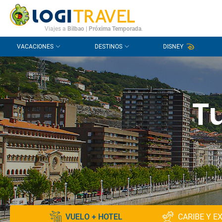
CONTACTO
PREGUNTAS FRECUENTES
Viajes a
Bilbao
|
Próxima Temporada
.
VACACIONES
DESTINOS
DISNEY
Tu
VUELO + HOTEL
CARIBE Y E