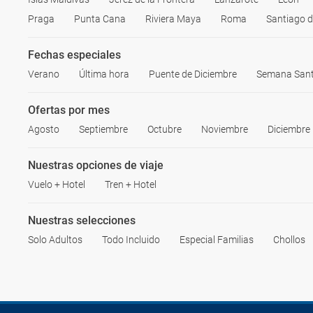
Praga
Punta Cana
Riviera Maya
Roma
Santiago 
Fechas especiales
Verano
Última hora
Puente de Diciembre
Semana San
Ofertas por mes
Agosto
Septiembre
Octubre
Noviembre
Diciembre
Nuestras opciones de viaje
Vuelo + Hotel
Tren + Hotel
Nuestras selecciones
Solo Adultos
Todo Incluido
Especial Familias
Chollos