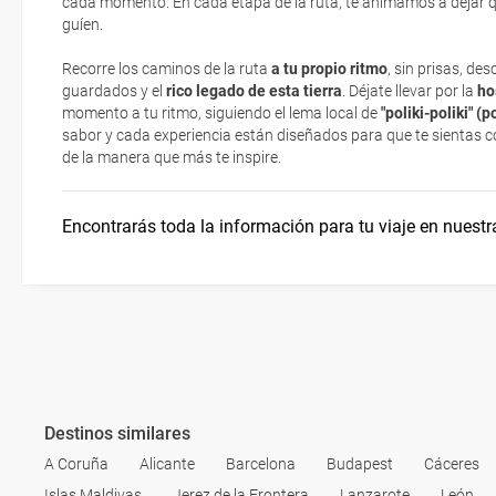
cada momento. En cada etapa de la ruta, te animamos a dejar que
Tramo 4: Donostia/San Sebastián – Vitoria-Gasteiz
Tradición, vanguardia, innovación y excelencia
guíen.
Eso sí, deberás estar atento si viajas con una compañía low cost,
exigen la presentación de la tarjeta de embarque (que deberás real
Recorre los caminos de la ruta
a tu propio ritmo
, sin prisas, de
Moneda
no te carguen un suplemento extra en el mismo aeropuerto.
guardados y el
rico legado de esta tierra
. Déjate llevar por la
ho
momento a tu ritmo, siguiendo el lema local de
"
poliki-poliki
" (p
En caso de tener que enviarte la documentación de un paquete vacaci
sabor y cada experiencia están diseñados para que te sientas c
Huso Horario
te enviaremos la documentación de tu reserva alrededor de 10 días
de la manera que más te inspire.
imprimir y llevar contigo en el viaje.
Esta documentación te será requerida en el mostrador de la compañ
Encontrarás toda la información para tu viaje en nuestr
check-in el día de la salida.
Destinos similares
A Coruña
Alicante
Barcelona
Budapest
Cáceres
Islas Maldivas
Jerez de la Frontera
Lanzarote
León