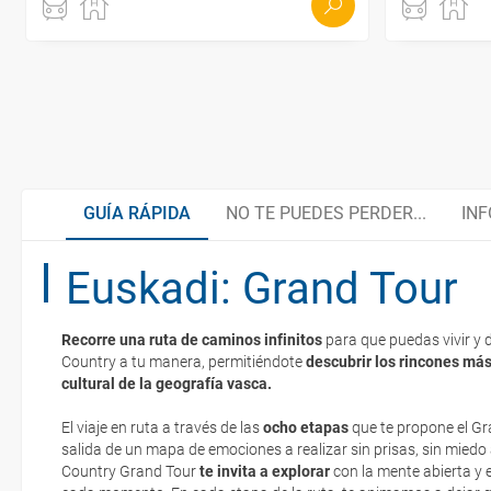
GUÍA RÁPIDA
NO TE PUEDES PERDER...
INF
Euskadi: Grand Tour
Tramo 1: Bilbao – Lekeitio
¿Cuando ir?
Recorre una ruta de caminos infinitos
para que puedas vivir y 
Tramo 2: Lekeitio – Zarautz
Documentación
Country a tu manera, permitiéndote
descubrir los rincones má
La documentación de tu reserva te será enviada por mail en el mo
cultural de la geografía vasca.
esté realizado completamente.
El viaje en ruta a través de las
Tramo 3: Zarautz – Donostia/San Sebastián
Idioma
ocho etapas
que te propone el Gr
Respecto a las tarjetas de embarque, casi todas las compañías aér
salida de un mapa de emociones a realizar sin prisas, sin miedo
electrónicos por lo que podrás obtenerlas directamente en los mos
Country Grand Tour
te invita a explorar
con la mente abierta y 
realizando el check-in por su web.