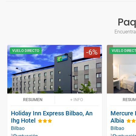
Paq
Encuentra
6
VUELO DIRECTO
VUELO DIREC
RESUMEN
+ INFO
RESU
Holiday Inn Express Bilbao, An
Mercure 
Ihg Hotel
Albia
Bilbao
Bilbao