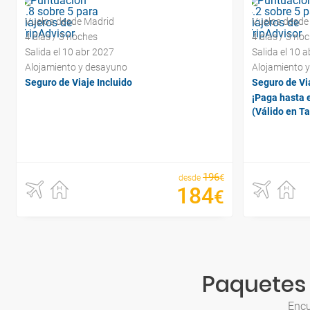
Vuelos desde Madrid
Vuelos desde
4 días / 3 noches
4 días / 3 no
Salida el 10 abr 2027
Salida el 10 
Alojamiento y desayuno
Alojamiento 
Seguro de Viaje Incluido
Seguro de Via
¡Paga hasta e
(Válido en T
196
€
desde
184
€
Paquetes 
Encu