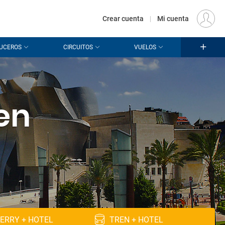
€
Origen
MADRID (MAD)
ES
EUR
Crear cuenta
|
Mi cuenta
UCEROS
CIRCUITOS
VUELOS
 en
ERRY + HOTEL
TREN + HOTEL