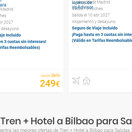
Vuelos desde Madrid
4 días / 3 noches
 Madrid
Salida el 10 abr 2027
ches
Alojamiento y desayuno
abr 2027
Seguro de Viaje Incluido
y desayuno
¡Paga hasta en 3 cuotas sin inte
je Incluido
(Válido en Tarifas Reembolsabl
n 3 cuotas sin intereses!
arifas Reembolsables)
267
€
desde
249
€
Tren + Hotel a Bilbao para Sa
entra las mejores ofertas de Tren + Hotel a Bilbao para Salidas