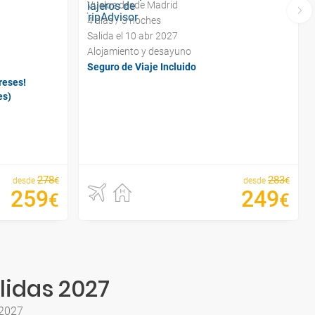
Vuelos desde Madrid
4 días / 3 noches
Salida el 10 abr 2027
Alojamiento y desayuno
Seguro de Viaje Incluido
reses!
es)
278
283
€
€
desde
desde
259
249
€
€
lidas 2027
 2027