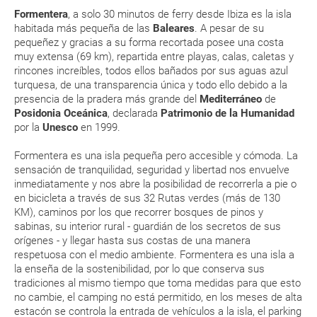
Posidonia
Eso sí, deberás estar atento si viajas con una compañía low cost, debido
y
otoño
ofrece su mejor aspecto para disfrutar de su
Formentera
, a solo 30 minutos de ferry desde Ibiza es la isla
a que muchas de ellas exigen la presentación de la tarjeta de embarque
Monedas y aduanas
magnífica luz e increíble color.
(que deberás realizar a través de su web) para que no te carguen un
habitada más pequeña de las
Baleares
. A pesar de su
suplemento extra en el mismo aeropuerto.
pequeñez y gracias a su forma recortada posee una costa
En verano y con temperaturas más altas, se recomienda
muy extensa (69 km), repartida entre playas, calas, caletas y
ingerir más líquidos y resguardarse del sol en las horas
En caso de tener que enviarte la documentación de un paquete
rincones increíbles, todos ellos bañados por sus aguas azul
de mayor intensidad
vacacional (Caribe, circuitos, tours...) te enviaremos la documentación
de tu reserva alrededor de 10 días antes de salida, la cual deberás
turquesa, de una transparencia única y todo ello debido a la
El clima en Formentera es suave durante todo el año. En
imprimir y llevar contigo en el viaje.
presencia de la pradera más grande del
Mediterráneo
de
julio y agosto el calor es más intenso y la Isla está más
Posidonia Oceánica
, declarada
Patrimonio de la Humanidad
Esta documentación te será requerida en el mostrador de la compañía
concurrida
por la
Unesco
en 1999.
aérea a la hora de realizar el check-in el día de la salida.
ENE
FEB
MAR
ABR
Formentera es una isla pequeña pero accesible y cómoda. La
sensación de tranquilidad, seguridad y libertad nos envuelve
MODIFICACIÓN ó CANCELACIÓN ¿Puedo anular o
15.5 °C
16 °C
17.2 °C
19 °C
2
inmediatamente y nos abre la posibilidad de recorrerla a pie o
modificar una reserva del viaje? ¿Qué gastos puede
en bicicleta a través de sus 32 Rutas verdes (más de 130
8.1 °C
8.4 °C
9.3 °C
10.9 °C
generar una anulación o modificación del viaje?
KM), caminos por los que recorrer bosques de pinos y
sabinas, su interior rural - guardián de los secretos de sus
orígenes - y llegar hasta sus costas de una manera
¿Qué caducidad debe tener mi pasaporte para ir
respetuosa con el medio ambiente. Formentera es una isla a
a...?
la enseña de la sostenibilidad, por lo que conserva sus
tradiciones al mismo tiempo que toma medidas para que esto
¿Con cuánta antelación tengo que estar en el
no cambie, el camping no está permitido, en los meses de alta
estacón se controla la entrada de vehículos a la isla, el parking
aeropuerto?