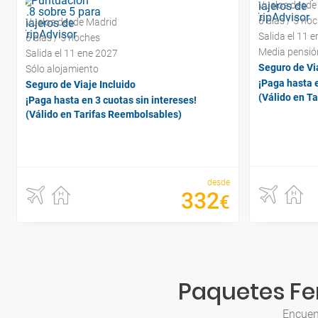
Vuelos desde
6 días / 5 no
Vuelos desde Madrid
Salida el 11 
6 días / 5 noches
Media pensió
Salida el 11 ene 2027
Seguro de Via
Sólo alojamiento
¡Paga hasta e
Seguro de Viaje Incluido
(Válido en T
¡Paga hasta en 3 cuotas sin intereses!
(Válido en Tarifas Reembolsables)
desde
332
€
Paquetes Fer
Encuen