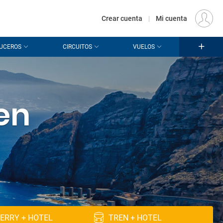
€
Origen
MADRID (MAD)
ES
EUR
Crear cuenta
|
Mi cuenta
UCEROS
CIRCUITOS
VUELOS
 en
ERRY + HOTEL
TREN + HOTEL