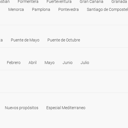
astián
Formentera
Fuerteventura
Gran Canaria
Granada
a
Menorca
Pamplona
Pontevedra
Santiago de Composte
ta
Puente de Mayo
Puente de Octubre
Febrero
Abril
Mayo
Junio
Julio
Nuevos propósitos
Especial Mediterraneo