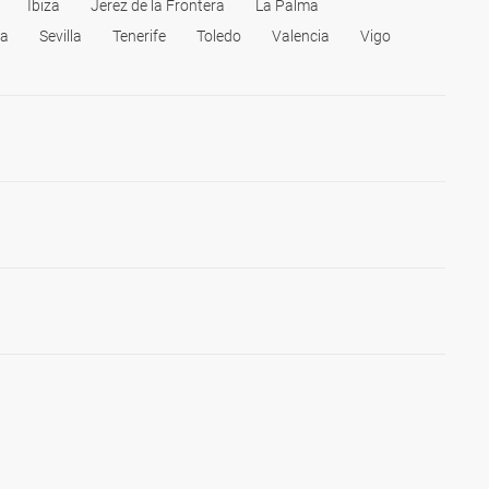
Ibiza
Jerez de la Frontera
La Palma
la
Sevilla
Tenerife
Toledo
Valencia
Vigo