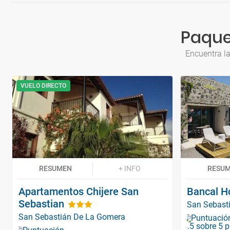
Paque
Encuentra l
VUELO DIRECTO
RESUMEN
+ INFO
RESU
Apartamentos Chijere San
Bancal H
Sebastian
San Sebast
San Sebastián De La Gomera