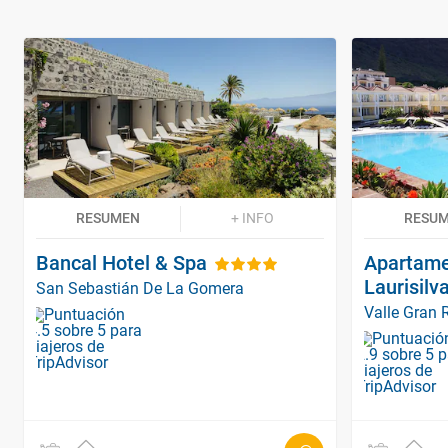
RESUMEN
+ INFO
RESU
Bancal Hotel & Spa
Apartame
Laurisilv
San Sebastián De La Gomera
Valle Gran 