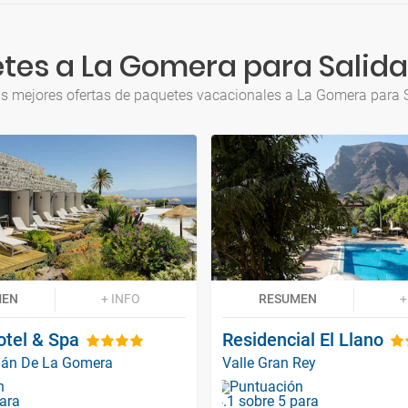
tes a La Gomera para Salida
as mejores ofertas de paquetes vacacionales a La Gomera para 
MEN
+ INFO
RESUMEN
+
otel & Spa
Residencial El Llano
ián De La Gomera
Valle Gran Rey