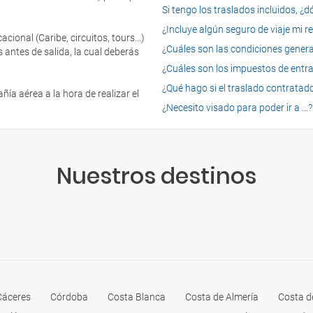
Si tengo los traslados incluidos, ¿
¿Incluye algún seguro de viaje mi r
onal (Caribe, circuitos, tours...)
¿Cuáles son las condiciones general
 antes de salida, la cual deberás
¿Cuáles son los impuestos de entrad
¿Qué hago si el traslado contratado
ía aérea a la hora de realizar el
¿Necesito visado para poder ir a ...?
Nuestros destinos
Cáceres
Córdoba
Costa Blanca
Costa de Almería
Costa d