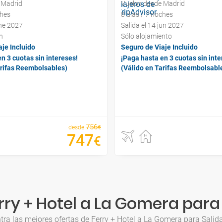
 Madrid
Vuelos desde Madrid
ches
8 días / 7 noches
ene 2027
Salida el 14 jun 2027
n
Sólo alojamiento
je Incluido
Seguro de Viaje Incluido
n 3 cuotas sin intereses!
¡Paga hasta en 3 cuotas sin inte
arifas Reembolsables)
(Válido en Tarifas Reembolsabl
756
€
desde
747
€
ry + Hotel a La Gomera para
tra las mejores ofertas de Ferry + Hotel a La Gomera para Salid