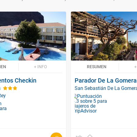
MEN
+ INFO
RESUMEN
+
ntos Checkin
Parador De La Gomera
a
San Sebastián De La Gomer
Rey