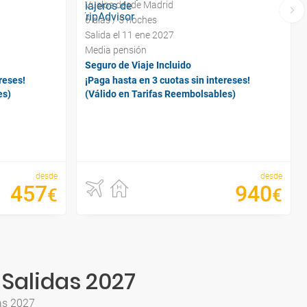
Vuelos desde Madrid
6 días / 5 noches
Salida el 11 ene 2027
Media pensión
Seguro de Viaje Incluido
reses!
¡Paga hasta en 3 cuotas sin intereses!
es)
(Válido en Tarifas Reembolsables)
desde
desde
457
940
€
€
 Salidas 2027
as 2027