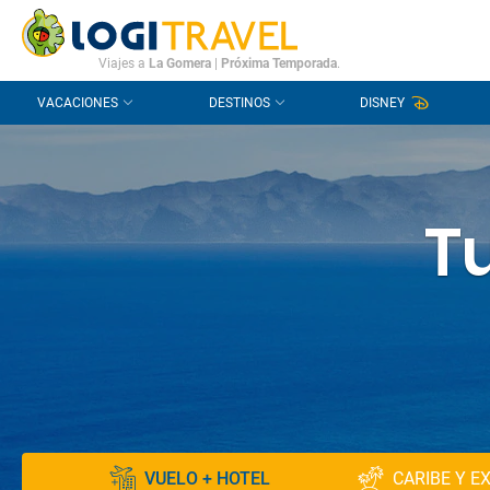
CONTACTO
PREGUNTAS FRECUENTES
Viajes a
La Gomera
|
Próxima Temporada
.
VACACIONES
DESTINOS
DISNEY
Tu
VUELO + HOTEL
CARIBE Y E