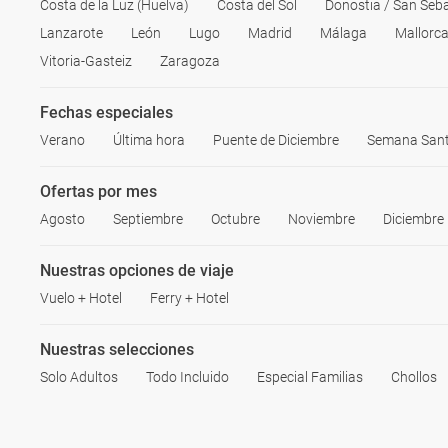
Costa de la Luz (Huelva)
Costa del Sol
Donostia / San Seb
Lanzarote
León
Lugo
Madrid
Málaga
Mallorc
Vitoria-Gasteiz
Zaragoza
Fechas especiales
Verano
Última hora
Puente de Diciembre
Semana San
Ofertas por mes
Agosto
Septiembre
Octubre
Noviembre
Diciembre
Nuestras opciones de viaje
Vuelo + Hotel
Ferry + Hotel
Nuestras selecciones
Solo Adultos
Todo Incluido
Especial Familias
Chollos