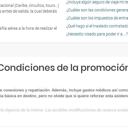
¿Incluye algún seguro de viaje mi r
onal (Caribe, circuitos, tours...)
¿Cuáles son las condiciones general
 antes de salida, la cual deberás
¿Cuáles son los impuestos de entrad
¿Qué hago si el traslado contratado
ía aérea a la hora de realizar el
¿Necesito visado para poder ir a ...?
Condiciones de la promoció
e conexiones y repatriación. Además, incluye gastos médicos así como 
ia básica en destino, pero no olvide que si quiere reforzar esta asist
la vigencia de la misma. Las posibles modificaciones de reserva post