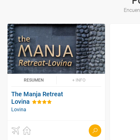
P
Encuent
RESUMEN
+ INFO
The Manja Retreat
Lovina
Lovina