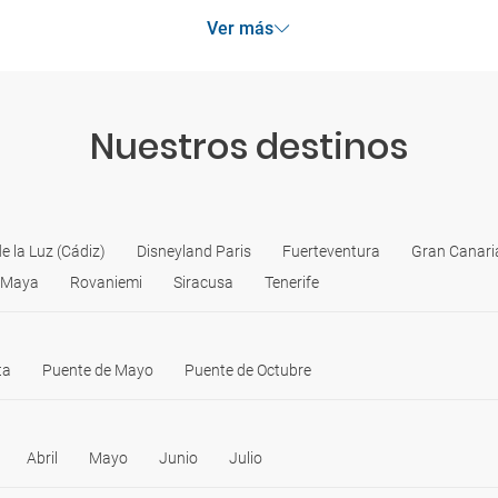
Ver más
Nuestros destinos
e la Luz (Cádiz)
Disneyland Paris
Fuerteventura
Gran Canari
a Maya
Rovaniemi
Siracusa
Tenerife
ta
Puente de Mayo
Puente de Octubre
Abril
Mayo
Junio
Julio