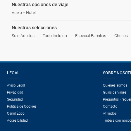
Nuestras opciones de viaje
Vuelo + Hotel
Nuestras selecciones
Solo Adultos
Todo Incluido
Especial Familias
Chollos
LEGAL
SOBRE NOSOT
Aviso Legal
Quiénes somos
Privacidad
Guías de Viajes
Seguridad
Preguntas Frecue
Política de Cookies
Contacto
Canal Ético
Afiliados
Accesibilidad
Trabaja con noso