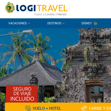
CONTACTO
PREGUNTAS FRECUENTES
Viajes a
Lovina
|
Febrero
.
VACACIONES
DESTINOS
DISNEY
VUELO + HOTEL
CARIBE Y E