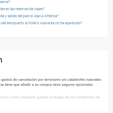
eserva?
es en las reservas de viajes?
a y salida del país si viajo a América?
 del aeropuerto al hotel o viceversa no ha aparecido?
n
gastos de cancelación por terrorismo y/o catástrofes naturales
encia tiene que añadir a su compra otros seguros opcionales
eriores a esta campaña quedan excluidas de las condiciones de