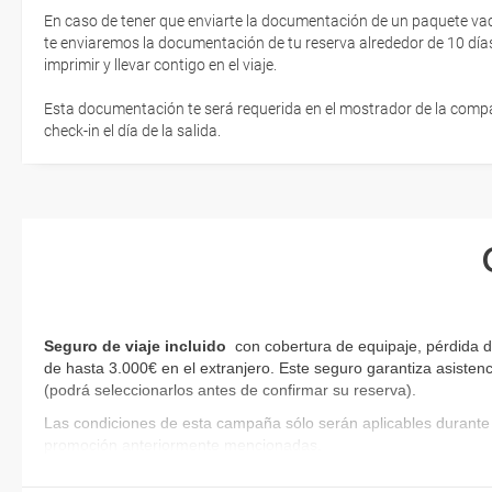
En caso de tener que enviarte la documentación de un paquete vacaci
te enviaremos la documentación de tu reserva alrededor de 10 días
imprimir y llevar contigo en el viaje.
Esta documentación te será requerida en el mostrador de la compañ
check-in el día de la salida.
Seguro de viaje incluido
con cobertura de equipaje, pérdida d
de hasta 3.000€ en el extranjero. Este seguro garantiza asistenc
(podrá seleccionarlos antes de confirmar su reserva)
.
Las condiciones de esta campaña sólo serán aplicables durante 
promoción anteriormente mencionadas.