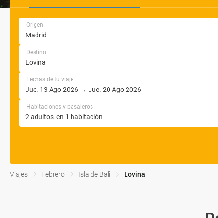
Origen
Destino
Fechas de tu viaje
Habitaciones y pasajeros
Viajes
Febrero
Isla de Bali
Lovina