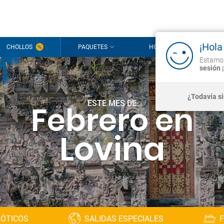
¡Hola
CHOLLOS
PAQUETES
HOTELES
CR
Estamos
sesión
p
¿Todavía s
ESTE MES DE
Febrero en
Lovina
XÓTICOS
SALIDAS ESPECIALES
F