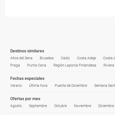
Destinos similares
Altos del Sena
Bruselas
Cádiz
Costa Adeje
Costa d
Praga
Punta Cana
Región Laponia Finlandesa
Rivier
Fechas especiales
Verano
Última hora
Puente de Diciembre
Semana San
Ofertas por mes
Agosto
Septiembre
Octubre
Noviembre
Diciembre