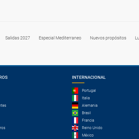
Salidas 2027
Especial Mediterraneo
Nuevos propósitos
Lu
ROS
INTERNACIONAL
Portugal
Italia
ntes
Alemania
Brasil
Francia
tros
Reino Unido
México