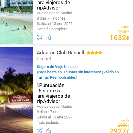
Vuelos desde Madrid
8 días / 7 noches
Salida el 13 ene 2027
desde
Pensión completa
1645
€
1632
€
Adaaran Club Rannalhi
Rannalhi
Seguro de Viaje Incluido
¡Paga hasta en 3 cuotas sin intereses! (Válido en
Tarifas Reembolsables)
Vuelos desde Madrid
8 días / 7 noches
Salida el 13 ene 2027
desde
Todo incluido
2959
€
2927
€