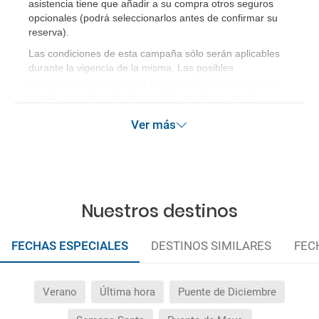
asistencia tiene que añadir a su compra otros seguros
opcionales (podrá seleccionarlos antes de confirmar su
reserva)
.
Las condiciones de esta campaña sólo serán aplicables
durante la vigencia de la misma. Las posibles
modificaciones de reserva posteriores a esta campaña
quedan excluidas de las condiciones de promoción
anteriormente mencionadas.
Ver más
Nuestros destinos
FECHAS ESPECIALES
DESTINOS SIMILARES
FEC
Verano
Última hora
Puente de Diciembre