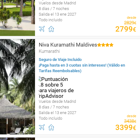
Vuelos desde Madrid
8 días / 7 noches
Salida el 13 ene 2027
desde
Todo incluido
2829
€
2799
€
Niva Kuramathi Maldives
Kumarathi
Seguro de Viaje Incluido
¡Paga hasta en 3 cuotas sin intereses! (Válido en
Tarifas Reembolsables)
Vuelos desde Madrid
8 días / 7 noches
Salida el 13 ene 2027
desde
Todo incluido
3438
€
3399
€