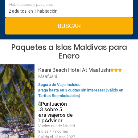
Habitaciones y pasajeros
BUSCAR
Paquetes a Islas Maldivas para
Enero
Kaani Beach Hotel At Maafushi
Maafushi
Seguro de Viaje Incluido
¡Paga hasta en 3 cuotas sin intereses! (Válido en
Tarifas Reembolsables)
Vuelos desde Madrid
8 días / 7 noches
Salida el 13 ene 2027