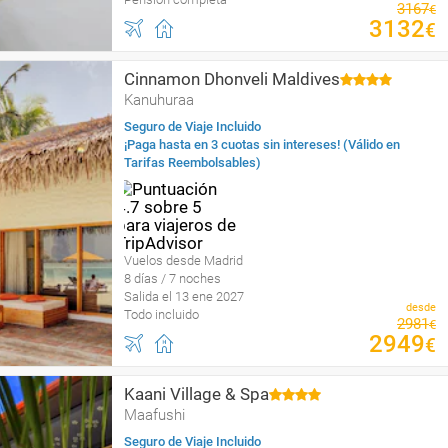
3167
€
3132
€
Cinnamon Dhonveli Maldives
Kanuhuraa
Seguro de Viaje Incluido
¡Paga hasta en 3 cuotas sin intereses! (Válido en
Tarifas Reembolsables)
Vuelos desde Madrid
8 días / 7 noches
Salida el 13 ene 2027
desde
Todo incluido
2981
€
2949
€
Kaani Village & Spa
Maafushi
Seguro de Viaje Incluido