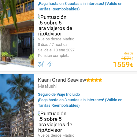
¡Paga hasta en 3 cuotas sin intereses! (Válido en
Tarifas Reembolsables)
Vuelos desde Madrid
8 días / 7 noches
Salida el 13 ene 2027
desde
Pensión completa
1571
€
1559
€
Kaani Grand Seaview
Maafushi
Seguro de Viaje Incluido
¡Paga hasta en 3 cuotas sin intereses! (Válido en
Tarifas Reembolsables)
Vuelos desde Madrid