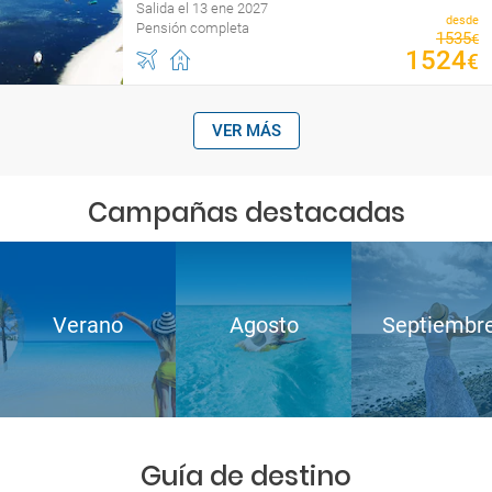
Salida el 13 ene 2027
desde
Pensión completa
1535
€
1524
€
VER MÁS
Campañas destacadas
Verano
Agosto
Septiembr
Guía de destino