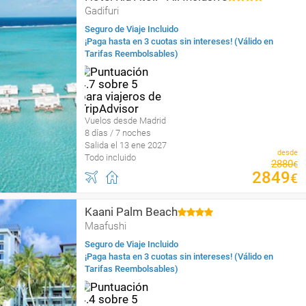
Gadifuri
Seguro de Viaje Incluido
¡Paga hasta en 3 cuotas sin intereses! (Válido en
Tarifas Reembolsables)
Vuelos desde Madrid
8 días / 7 noches
Salida el 13 ene 2027
desde
Todo incluido
2880
€
2849
€
Kaani Palm Beach
Maafushi
Seguro de Viaje Incluido
¡Paga hasta en 3 cuotas sin intereses! (Válido en
Tarifas Reembolsables)