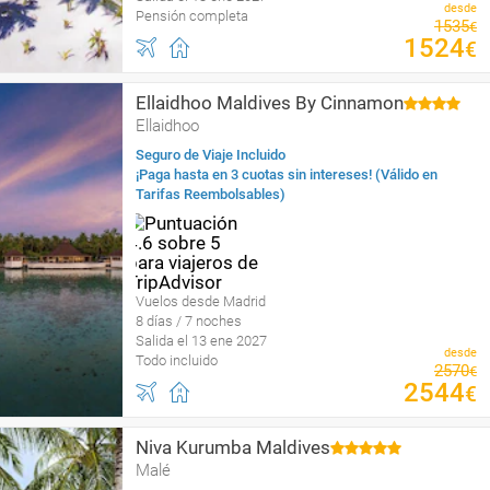
desde
Pensión completa
1535
€
1524
€
Ellaidhoo Maldives By Cinnamon
Ellaidhoo
Seguro de Viaje Incluido
¡Paga hasta en 3 cuotas sin intereses! (Válido en
Tarifas Reembolsables)
Vuelos desde Madrid
8 días / 7 noches
Salida el 13 ene 2027
desde
Todo incluido
2570
€
2544
€
Niva Kurumba Maldives
Malé