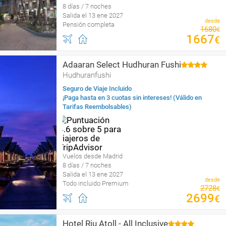
8 días / 7 noches
Salida el 13 ene 2027
desde
Pensión completa
1680
€
1667
€
Adaaran Select Hudhuran Fushi
Hudhuranfushi
Seguro de Viaje Incluido
¡Paga hasta en 3 cuotas sin intereses! (Válido en
Tarifas Reembolsables)
Vuelos desde Madrid
8 días / 7 noches
Salida el 13 ene 2027
desde
Todo incluido Premium
2728
€
2699
€
Hotel Riu Atoll - All Inclusive