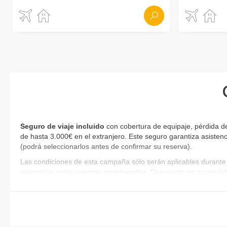
Seguro de viaje incluido
con cobertura de equipaje, pérdida d
de hasta 3.000€ en el extranjero. Este seguro garantiza asistenc
(podrá seleccionarlos antes de confirmar su reserva).
Las condiciones de esta campaña sólo serán aplicables durante 
promoción anteriormente mencionadas. Descuento no acumulab