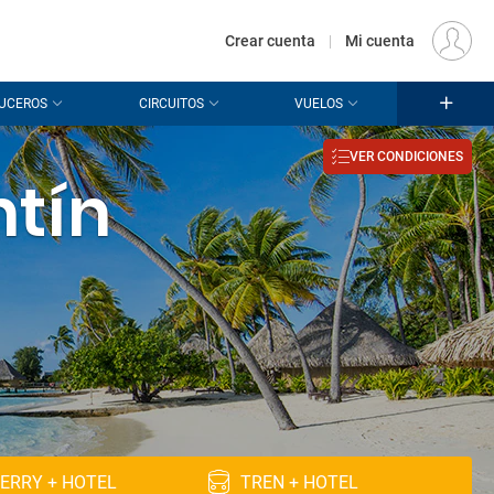
€
Origen
MADRID (MAD)
ES
EUR
Crear cuenta
|
Mi cuenta
UCEROS
CIRCUITOS
VUELOS
VER CONDICIONES
ntín
ERRY + HOTEL
TREN + HOTEL