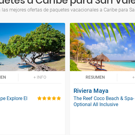
etes a Caribe para San Val
 las mejores ofertas de paquetes vacacionales a Caribe para Sa
MEN
+ INFO
RESUMEN
+
Riviera Maya
pe Explore El
The Reef Coco Beach & Spa-
Optional All Inclusive