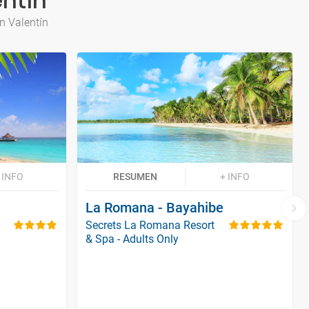
entín
n Valentín
 INFO
RESUMEN
+ INFO
La Romana - Bayahibe
Secrets La Romana Resort
& Spa - Adults Only