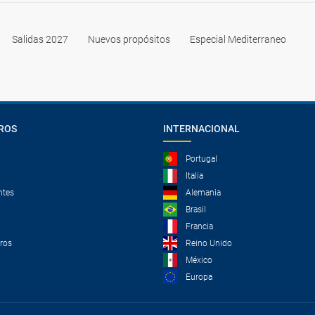
Salidas 2027
Nuevos propósitos
Especial Mediterraneo
ROS
INTERNACIONAL
Portugal
Italia
ntes
Alemania
Brasil
Francia
tros
Reino Unido
México
Europa