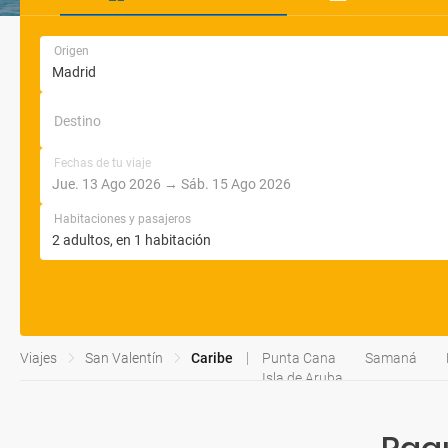
Origen
Destino
Fechas de tu viaje
Habitaciones y pasajeros
Viajes
San Valentín
Caribe
Punta Cana
Samaná
Isla de Aruba