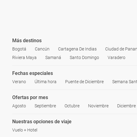
Más destinos
Bogotá
Cancún
Cartagena De Indias
Ciudad de Pana
Riviera Maya
Samaná
Santo Domingo
Varadero
Fechas especiales
Verano
Última hora
Puente de Diciembre
Semana San
Ofertas por mes
Agosto
Septiembre
Octubre
Noviembre
Diciembre
Nuestras opciones de viaje
Vuelo + Hotel