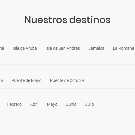
Nuestros destinos
má
Isla de Aruba
Isla de San Andrés
Jamaica
La Romana 
ta
Puente de Mayo
Puente de Octubre
Febrero
Abril
Mayo
Junio
Julio