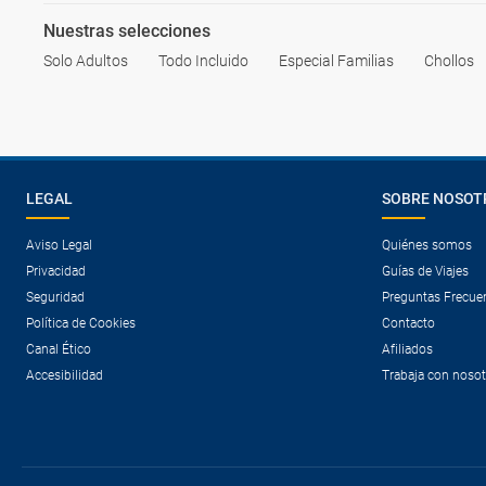
Nuestras selecciones
Solo Adultos
Todo Incluido
Especial Familias
Chollos
LEGAL
SOBRE NOSOT
Aviso Legal
Quiénes somos
Privacidad
Guías de Viajes
Seguridad
Preguntas Frecue
Política de Cookies
Contacto
Canal Ético
Afiliados
Accesibilidad
Trabaja con noso