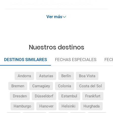
quedan excluidas de las condiciones de promoción
anteriormente mencionadas. Descuento no acumulable.
Ver más
Nuestros destinos
DESTINOS SIMILARES
FECHAS ESPECIALES
FEC
Andorra
Asturias
Berlín
Boa Vista
Bremen
Camagüey
Colonia
Costa del Sol
Dresden
Düsseldorf
Estambul
Frankfurt
Hamburgo
Hanover
Helsinki
Hurghada