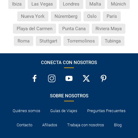
Ibiza
Las Vegas
Londres
Malta
Múnich
Nueva York
Núremberg
Oslo
París
Playa del Carmen
Punta Cana
Riviera Maya
Roma
Stuttgart
Torremolinos
Tubinga
CONECTA CON NOSOTROS
SOBRE NOSOTROS
Quiénes somos
Guías de Viajes
Preguntas Frecuentes
Contacto
Afiliados
Trabaja con nosotros
Blog