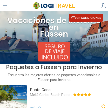
Vacaciones de Invierno
VER CONDICIONES
en
Füssen
Paquetes a Füssen para Invierno
Encuentra las mejores ofertas de paquetes vacacionales a
Füssen para Invierno
Punta Cana
Meliá Caribe Beach Resort