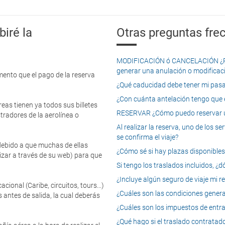
iré la
Otras preguntas frec
MODIFICACIÓN ó CANCELACIÓN ¿Pued
generar una anulación o modificaci
mento que el pago de la reserva
¿Qué caducidad debe tener mi pasapo
¿Con cuánta antelación tengo que e
eas tienen ya todos sus billetes
RESERVAR ¿Cómo puedo reservar un
tradores de la aerolínea o
Al realizar la reserva, uno de los 
se confirma el viaje?
 debido a que muchas de ellas
¿Cómo sé si hay plazas disponibles e
izar a través de su web) para que
Si tengo los traslados incluidos, ¿
¿Incluye algún seguro de viaje mi r
onal (Caribe, circuitos, tours...)
¿Cuáles son las condiciones general
 antes de salida, la cual deberás
¿Cuáles son los impuestos de entrad
¿Qué hago si el traslado contratado