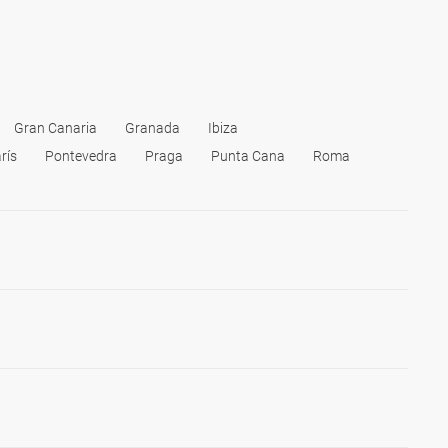
Gran Canaria
Granada
Ibiza
rís
Pontevedra
Praga
Punta Cana
Roma