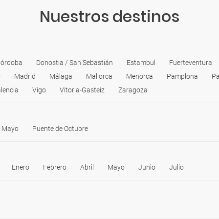
Nuestros destinos
órdoba
Donostia / San Sebastián
Estambul
Fuerteventura
o
Madrid
Málaga
Mallorca
Menorca
Pamplona
Pa
lencia
Vigo
Vitoria-Gasteiz
Zaragoza
e Mayo
Puente de Octubre
Enero
Febrero
Abril
Mayo
Junio
Julio