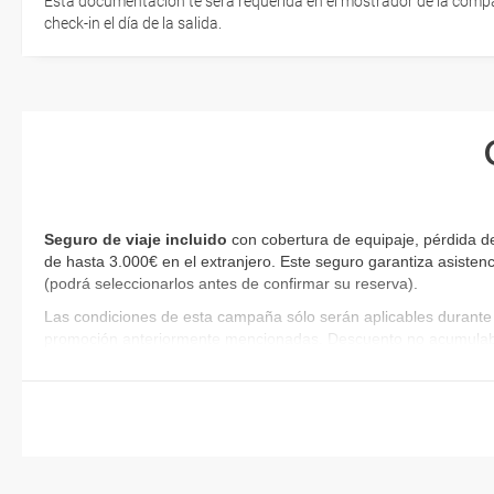
Esta documentación te será requerida en el mostrador de la compañ
check-in el día de la salida.
Seguro de viaje incluido
con cobertura de equipaje, pérdida de
de hasta 3.000€ en el extranjero. Este seguro garantiza asistenc
(podrá seleccionarlos antes de confirmar su reserva)
.
Las condiciones de esta campaña sólo serán aplicables durante 
promoción anteriormente mencionadas. Descuento no acumulab