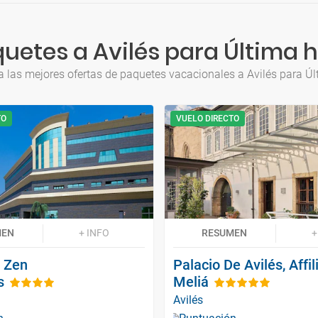
uetes a Avilés para Última 
a las mejores ofertas de paquetes vacacionales a Avilés para Úl
TO
VUELO DIRECTO
MEN
+ INFO
RESUMEN
+
l Zen
Palacio De Avilés, Affi
s
Meliá
Avilés