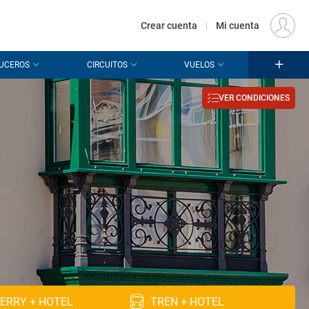
€
Origen
MADRID (MAD)
ES
EUR
Crear cuenta
|
Mi cuenta
UCEROS
CIRCUITOS
VUELOS
VER CONDICIONES
n
ERRY + HOTEL
TREN + HOTEL