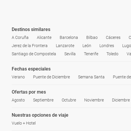
Destinos similares
A Coruña
Alicante
Barcelona
Bilbao
Cáceres
C
Jerez de la Frontera
Lanzarote
León
Londres
Lug
Santiago de Compostela
Sevilla
Tenerife
Toledo
Va
Fechas especiales
Verano
Puente de Diciembre
Semana Santa
Puente d
Ofertas por mes
Agosto
Septiembre
Octubre
Noviembre
Diciembre
Nuestras opciones de viaje
Vuelo + Hotel