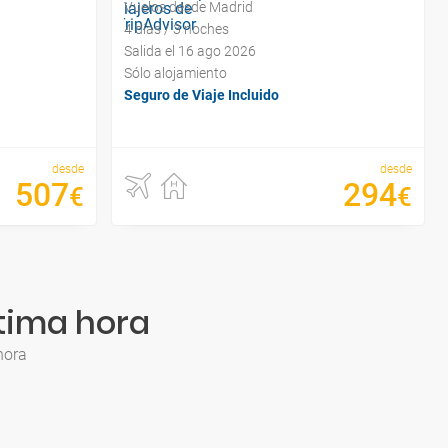
Vuelos desde Madrid
4 días / 3 noches
Salida el 16 ago 2026
Sólo alojamiento
Seguro de Viaje Incluido
desde
desde
507
294
€
€
ltima hora
hora