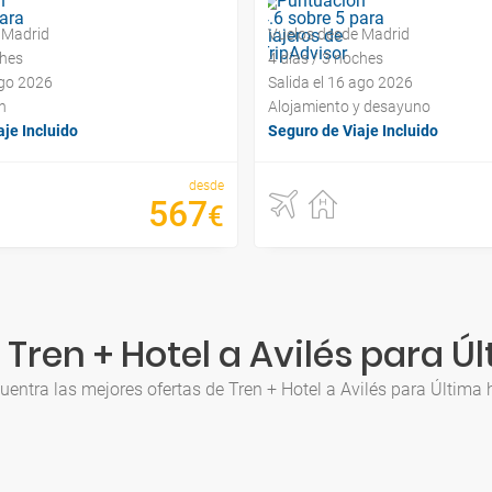
 Madrid
Vuelos desde Madrid
ches
4 días / 3 noches
ago 2026
Salida el 16 ago 2026
n
Alojamiento y desayuno
je Incluido
Seguro de Viaje Incluido
desde
567
€
Tren + Hotel a Avilés para Ú
uentra las mejores ofertas de Tren + Hotel a Avilés para Última 