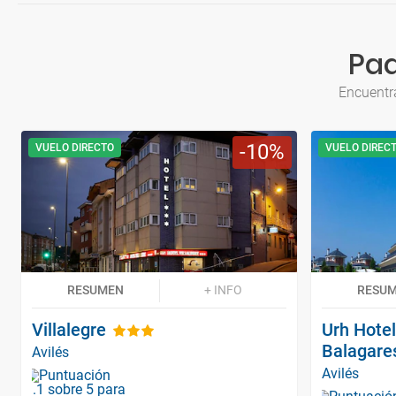
Paq
Encuentr
10
VUELO DIRECTO
VUELO DIREC
RESUMEN
+ INFO
RESU
Villalegre
Urh Hote
Balagare
Avilés
Avilés