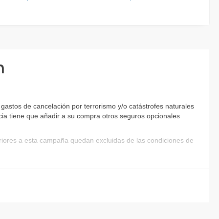
n
astos de cancelación por terrorismo y/o catástrofes naturales
encia tiene que añadir a su compra otros seguros opcionales
eriores a esta campaña quedan excluidas de las condiciones de