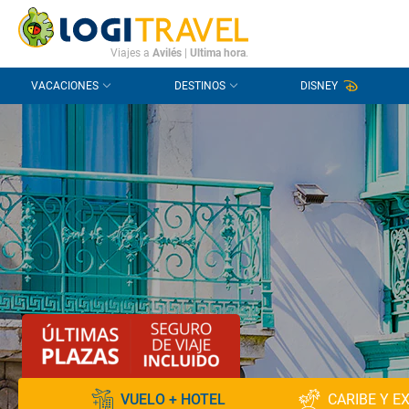
CONTACTO
PREGUNTAS FRECUENTES
Viajes a
Avilés
|
Ultima hora
.
VACACIONES
DESTINOS
DISNEY
VUELO + HOTEL
CARIBE Y E