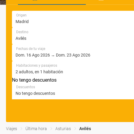
Origen
Destino
Fechas de tu viaje
Habitaciones y pasajeros
No tengo descuentos
Descuentos
Viajes
Última hora
Asturias
Avilés