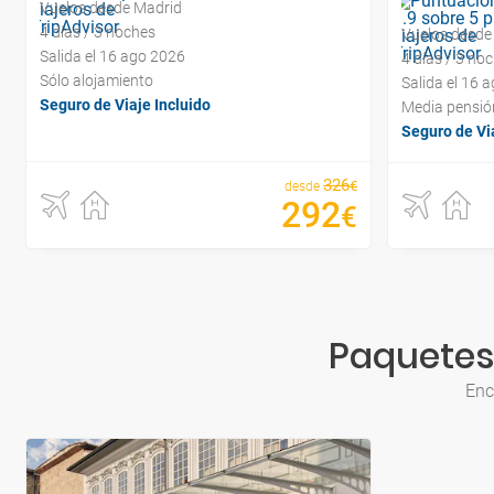
Vuelos desde Madrid
4 días / 3 noches
Vuelos desde
Salida el 16 ago 2026
4 días / 3 no
Sólo alojamiento
Salida el 16 
Seguro de Viaje Incluido
Media pensió
Seguro de Via
326
€
desde
292
€
Paquetes 
Enc