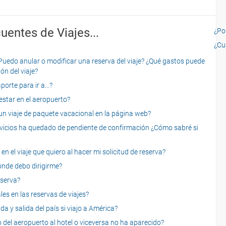
uentes de Viajes...
¿Por
¿Cu
o anular o modificar una reserva del viaje? ¿Qué gastos puede
ón del viaje?
rte para ir a...?
star en el aeropuerto?
 viaje de paquete vacacional en la página web?
servicios ha quedado de pendiente de confirmación ¿Cómo sabré si
n el viaje que quiero al hacer mi solicitud de reserva?
dónde debo dirigirme?
eserva?
es en las reservas de viajes?
a y salida del país si viajo a América?
 del aeropuerto al hotel o viceversa no ha aparecido?