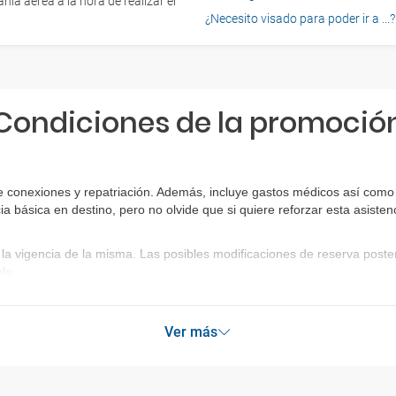
ía aérea a la hora de realizar el
¿Necesito visado para poder ir a ...?
Condiciones de la promoció
 conexiones y repatriación. Además, incluye gastos médicos así como g
ia básica en destino, pero no olvide que si quiere reforzar esta asist
la vigencia de la misma. Las posibles modificaciones de reserva post
le.
Ver más