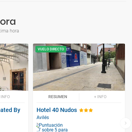
hora
tima hora
VUELO DIRECTO
 INFO
RESUMEN
+ INFO
liated By
Hotel 40 Nudos
Avilés