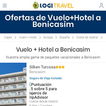
Ofertas de Vuelo+Hotel a
Benicasim
Viajes
Vuelo + Hotel
Europa
España
Costa de Azahar
Vuelo + Hotel a Benicasim
Nuestra amplia gama de paquetes vacacionales a Benicasim
Silken Turcosa
Benicasim
Seguro de Viaje Incluido
Vuelos desde Madrid
8 días / 7 noches