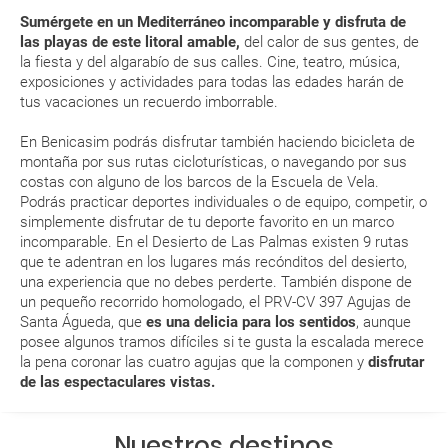
aérea a la hora de realizar el check-in el día de la salida.
Sumérgete en un Mediterráneo incomparable y disfruta de
las playas de este litoral amable,
del calor de sus gentes, de
la fiesta y del algarabío de sus calles. Cine, teatro, música,
MODIFICACIÓN ó CANCELACIÓN ¿Puedo anular o
exposiciones y actividades para todas las edades harán de
modificar una reserva del viaje? ¿Qué gastos puede
tus vacaciones un recuerdo imborrable.
generar una anulación o modificación del viaje?
En Benicasim podrás disfrutar también haciendo bicicleta de
montaña por sus rutas cicloturísticas, o navegando por sus
¿Qué caducidad debe tener mi pasaporte para ir
costas con alguno de los barcos de la Escuela de Vela.
a...?
Podrás practicar deportes individuales o de equipo, competir, o
simplemente disfrutar de tu deporte favorito en un marco
incomparable. En el Desierto de Las Palmas existen 9 rutas
¿Con cuánta antelación tengo que estar en el
que te adentran en los lugares más recónditos del desierto,
aeropuerto?
una experiencia que no debes perderte. También dispone de
un pequeño recorrido homologado, el PRV-CV 397 Agujas de
RESERVAR ¿Cómo puedo reservar un viaje de
Santa Águeda, que
es una delicia para los sentidos
, aunque
posee algunos tramos difíciles si te gusta la escalada merece
paquete vacacional en la página web?
la pena coronar las cuatro agujas que la componen y
disfrutar
de las espectaculares vistas.
Al realizar la reserva, uno de los servicios ha
quedado de pendiente de confirmación ¿Cómo
Nuestros destinos
sabré si se confirma el viaje?