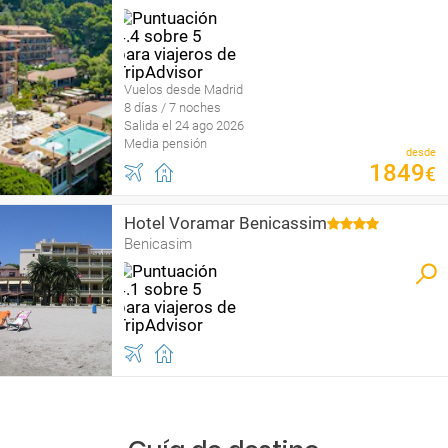
Vuelos desde Madrid
8 días / 7 noches
Salida el 24 ago 2026
Media pensión
desde
1849
€
Hotel Voramar Benicassim
Benicasim