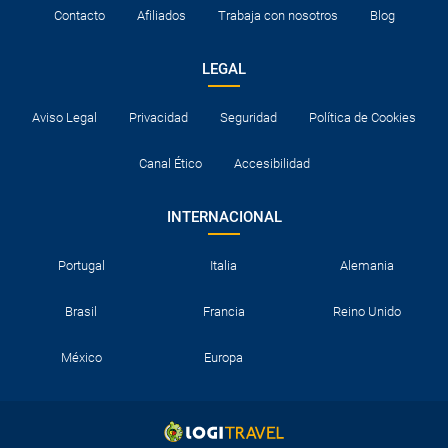
¿Necesito visado para poder ir a ...?
Contacto
Afiliados
Trabaja con nosotros
Blog
¿Por qué me sale el precio de un niño igual que el
LEGAL
precio de un adulto?
Aviso Legal
Privacidad
Seguridad
Política de Cookies
¿Cuántas veces debo imprimir el bono de los
traslados?
Canal Ético
Accesibilidad
INTERNACIONAL
Portugal
Italia
Alemania
Brasil
Francia
Reino Unido
México
Europa