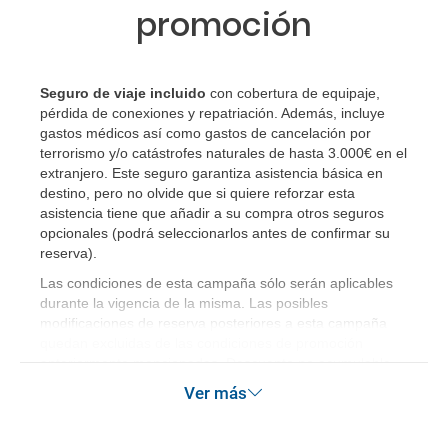
generar una anulación o modificación del viaje?
promoción
¿Qué caducidad debe tener mi pasaporte para ir
a...?
Seguro de viaje incluido
con cobertura de equipaje,
pérdida de conexiones y repatriación. Además, incluye
¿Con cuánta antelación tengo que estar en el
gastos médicos así como gastos de cancelación por
aeropuerto?
terrorismo y/o catástrofes naturales de hasta 3.000€ en el
extranjero. Este seguro garantiza asistencia básica en
destino, pero no olvide que si quiere reforzar esta
RESERVAR ¿Cómo puedo reservar un viaje de
asistencia tiene que añadir a su compra otros seguros
paquete vacacional en la página web?
opcionales (podrá seleccionarlos antes de confirmar su
reserva).
Al realizar la reserva, uno de los servicios ha
Las condiciones de esta campaña sólo serán aplicables
quedado de pendiente de confirmación ¿Cómo
durante la vigencia de la misma. Las posibles
sabré si se confirma el viaje?
modificaciones de reserva posteriores a esta campaña
quedan excluidas de las condiciones de promoción
anteriormente mencionadas. Descuento no acumulable.
¿Cómo sé si hay plazas disponibles en el viaje que
Ver más
quiero al hacer mi solicitud de reserva?
Si tengo los traslados incluidos, ¿dónde debo