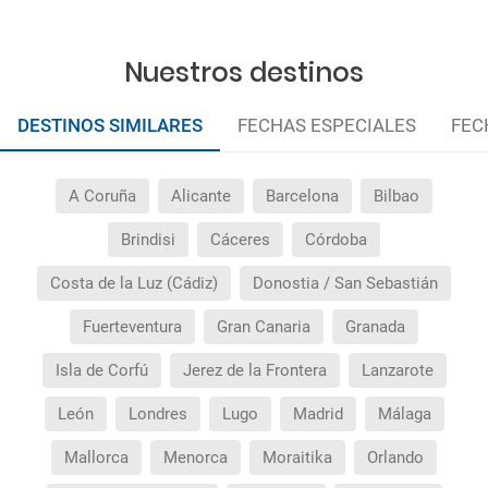
dirigirme?
Nuestros destinos
¿Incluye algún seguro de viaje mi reserva?
DESTINOS SIMILARES
FECHAS ESPECIALES
FEC
¿Cuáles son las condiciones generales en las
reservas de viajes?
A Coruña
Alicante
Barcelona
Bilbao
¿Cuáles son los impuestos de entrada y salida del
país si viajo a América?
Brindisi
Cáceres
Córdoba
Costa de la Luz (Cádiz)
Donostia / San Sebastián
¿Qué hago si el traslado contratado del aeropuerto
al hotel o viceversa no ha aparecido?
Fuerteventura
Gran Canaria
Granada
¿Necesito visado para poder ir a ...?
Isla de Corfú
Jerez de la Frontera
Lanzarote
León
Londres
Lugo
Madrid
Málaga
¿Por qué me sale el precio de un niño igual que el
precio de un adulto?
Mallorca
Menorca
Moraitika
Orlando