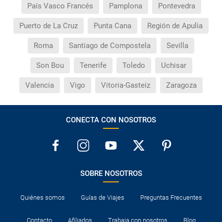
¿Cuántas veces debo imprimir el bono de los
País Vasco Francés
Pamplona
Pontevedra
traslados?
Puerto de La Cruz
Punta Cana
Región de Apulia
Roma
Santiago de Compostela
Sevilla
Son Bou
Tenerife
Toledo
Uchisar
Valencia
Vigo
Vitoria-Gasteiz
Zaragoza
CONECTA CON NOSOTROS
SOBRE NOSOTROS
Quiénes somos
Guías de Viajes
Preguntas Frecuentes
Contacto
Afiliados
Trabaja con nosotros
Blog