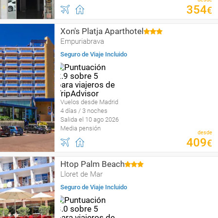
354
€
Xon's Platja Aparthotel
Empuriabrava
Seguro de Viaje Incluido
Vuelos desde Madrid
4 días / 3 noches
Salida el 10 ago 2026
Media pensión
desde
409
€
Htop Palm Beach
Lloret de Mar
Seguro de Viaje Incluido