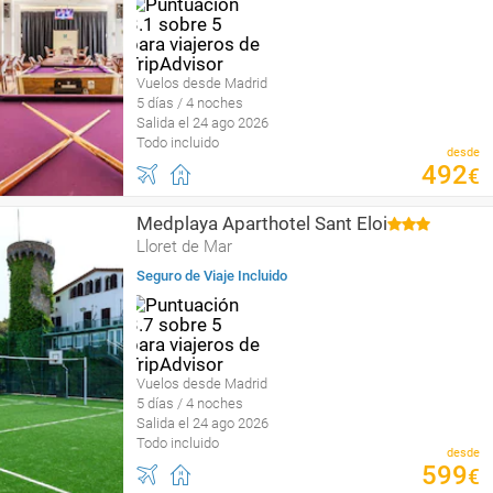
Vuelos desde Madrid
5 días / 4 noches
Salida el 24 ago 2026
Todo incluido
desde
492
€
Medplaya Aparthotel Sant Eloi
Lloret de Mar
Seguro de Viaje Incluido
Vuelos desde Madrid
5 días / 4 noches
Salida el 24 ago 2026
Todo incluido
desde
599
€