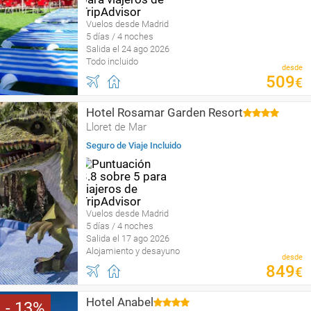
Vuelos desde Madrid
5 días / 4 noches
Salida el 24 ago 2026
Todo incluido
desde
509
€
Hotel Rosamar Garden Resort
Lloret de Mar
Seguro de Viaje Incluido
Vuelos desde Madrid
5 días / 4 noches
Salida el 17 ago 2026
Alojamiento y desayuno
desde
849
€
Hotel Anabel
13