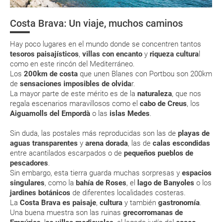
Moneda
tienen ya todos sus billetes electrónicos por lo que podrás obtenerlas
directamente en los mostradores de la aerolínea o realizando el check-
Costa Brava: Un viaje, muchos caminos
in por su web.
Huso Horario
Terres de l'Ebre
Monasterio de
Playas de Co
Sant Cugat
Barcelona
Eso sí, deberás estar atento si viajas con una compañía low cost, debido
Hay poco lugares en el mundo donde se concentren tantos
a que muchas de ellas exigen la presentación de la tarjeta de embarque
Gastronomía
(que deberás realizar a través de su web) para que no te carguen un
tesoros paisajísticos
,
villas con encanto
y
riqueza cultura
l
suplemento extra en el mismo aeropuerto.
como en este rincón del Mediterráneo.
Los
200km de costa
que unen Blanes con Portbou son 200km
En caso de tener que enviarte la documentación de un paquete
de
sensaciones imposibles de olvida
r.
vacacional (Caribe, circuitos, tours...) te enviaremos la documentación
de tu reserva alrededor de 10 días antes de salida, la cual deberás
La mayor parte de este mérito es de la
naturaleza
, que nos
imprimir y llevar contigo en el viaje.
regala escenarios maravillosos como el
cabo de Creus
, los
Aiguamolls del Empordà
o las
islas Medes
.
Esta documentación te será requerida en el mostrador de la compañía
aérea a la hora de realizar el check-in el día de la salida.
Sin duda, las postales más reproducidas son las de
playas de
aguas transparentes
y
arena dorada
, las de
calas escondidas
entre acantilados escarpados o de
pequeños pueblos de
MODIFICACIÓN ó CANCELACIÓN ¿Puedo anular o
pescadores
.
modificar una reserva del viaje? ¿Qué gastos puede
Sin embargo, esta tierra guarda muchas sorpresas y
espacios
generar una anulación o modificación del viaje?
singulares
, como la
bahía de Roses
, el
lago de Banyoles
o los
jardines botánicos
de diferentes localidades costeras.
La
Costa Brava es paisaje
,
cultura
y también
gastronomía
.
¿Qué caducidad debe tener mi pasaporte para ir
Una buena muestra son las ruinas
grecorromanas de
a...?