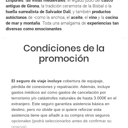
Empúries
, l
as villas medievales
, el legado judío del
casco
antiguo de Girona
, la tradición ceramista de la Bisbal o la
¿Con cuánta antelación tengo que estar en el
huella surrealista de Salvador Dalí
, y también
productos
autóctonos
de -como la anchoa, el
aceite
, el
vino
y la
cocina
aeropuerto?
de mar y montaña
. Toda una amalgama de
experiencias tan
diversas como emocionantes
.
RESERVAR ¿Cómo puedo reservar un viaje de
paquete vacacional en la página web?
Condiciones de la
Al realizar la reserva, uno de los servicios ha
promoción
quedado de pendiente de confirmación ¿Cómo
sabré si se confirma el viaje?
¿Cómo sé si hay plazas disponibles en el viaje que
El seguro de viaje incluye
cobertura de equipaje,
pérdida de conexiones y repatriación. Además, incluye
quiero al hacer mi solicitud de reserva?
gastos médicos así como gastos de cancelación por
terrorismo y/o catástrofes naturales de hasta 3.000€ en el
Si tengo los traslados incluidos, ¿dónde debo
extranjero. Este seguro garantiza asistencia básica en
dirigirme?
destino, pero no olvide que si quiere reforzar esta
asistencia tiene que añadir a su compra otros seguros
opcionales (podrá seleccionarlos antes de confirmar su
¿Incluye algún seguro de viaje mi reserva?
reserva).