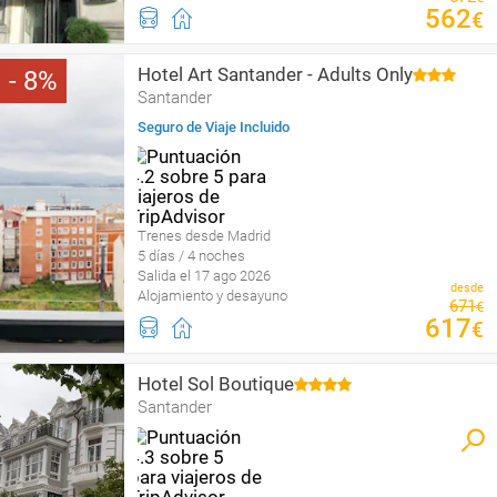
562
€
Hotel Art Santander - Adults Only
8
Santander
Seguro de Viaje Incluido
Trenes desde Madrid
5 días / 4 noches
Salida el 17 ago 2026
desde
Alojamiento y desayuno
671
€
617
€
Hotel Sol Boutique
Santander