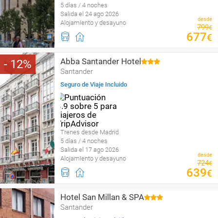
5 días / 4 noches
Salida el 24 ago 2026
desde
Alojamiento y desayuno
799
€
677
€
Abba Santander Hotel
12
Santander
Seguro de Viaje Incluido
Trenes desde Madrid
5 días / 4 noches
Salida el 17 ago 2026
desde
Alojamiento y desayuno
724
€
639
€
Hotel San Millan & SPA
Santander