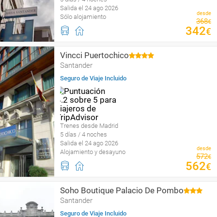
Salida el 24 ago 2026
desde
Sólo alojamiento
368
€
342
€
Vincci Puertochico
Santander
Seguro de Viaje Incluido
Trenes desde Madrid
5 días / 4 noches
Salida el 24 ago 2026
desde
Alojamiento y desayuno
572
€
562
€
Soho Boutique Palacio De Pombo
Santander
Seguro de Viaje Incluido