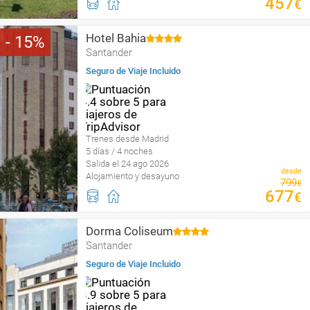
457
€
Hotel Bahia
15
Santander
Seguro de Viaje Incluido
Trenes desde Madrid
5 días / 4 noches
Salida el 24 ago 2026
desde
Alojamiento y desayuno
799
€
677
€
Dorma Coliseum
Santander
Seguro de Viaje Incluido