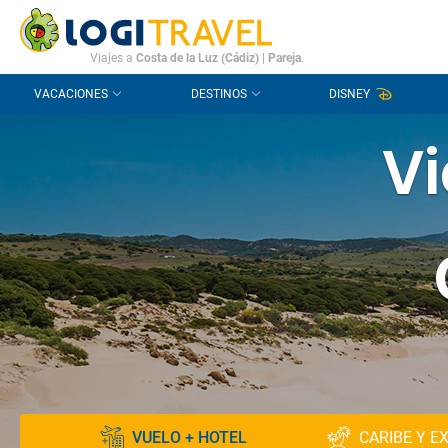
CONTACTO
PREGUNTAS FRECUENTES
Viajes a
Costa de la Luz (Cádiz)
|
Pareja
.
VACACIONES
DESTINOS
DISNEY
Vi
VUELO + HOTEL
CARIBE Y E