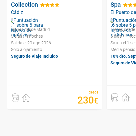
Collection
Spa
Cádiz
El Puerto d
Trenes desde Madrid
Trenes desde
5 días / 4 noches
5 días / 4 no
Salida el 20 ago 2026
Salida el 1 s
Sólo alojamiento
Media pensió
Seguro de Viaje Incluido
10% dto. Sep
Seguro de Via
desde
230
€