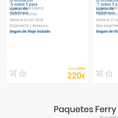
Vuelos desde Madrid
Vuelos desde
5 días / 4 noches
7 días / 6 no
Salida el 24 oct 2026
Salida el 23 
Alojamiento y desayuno
Sólo alojamie
Seguro de Viaje Incluido
Seguro de Via
236
€
desde
220
€
Paquetes Ferry 
Encuentra