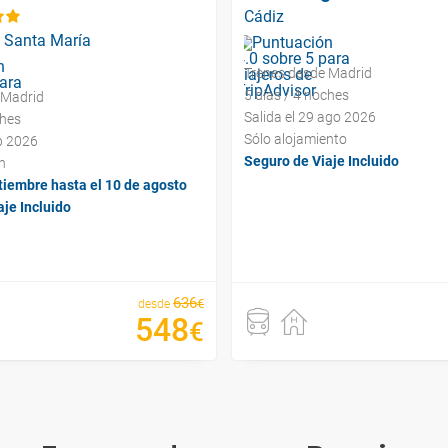
Cádiz
e Santa María
Trenes desde Madrid
5 días / 4 noches
 Madrid
Salida el 29 ago 2026
ches
Sólo alojamiento
ep 2026
Seguro de Viaje Incluido
n
tiembre hasta el 10 de agosto
je Incluido
636
€
desde
548
€