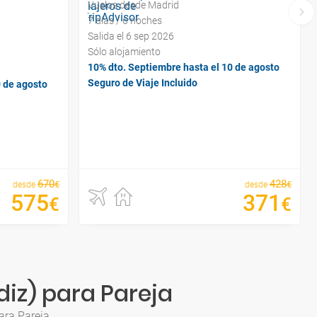
Vuelos desde Madrid
7 días / 6 noches
Salida el 6 sep 2026
Sólo alojamiento
10% dto. Septiembre hasta el 10 de agosto
Seguro de Viaje Incluido
0 de agosto
670
428
€
€
desde
desde
575
371
€
€
diz) para Pareja
ara Pareja