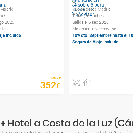
 Madrid
Vuelos desde Madrid
ches
7 días / 6 noches
ago 2026
Salida el 6 sep 2026
nto
Alojamiento y desayuno
je Incluido
10% dto. Septiembre hasta el 1
Seguro de Viaje Incluido
desde
352
€
+ Hotel a Costa de la Luz (Cá
 las mejores ofertas de Ferry + Hotel a Costa de la Luz (Cádiz) p