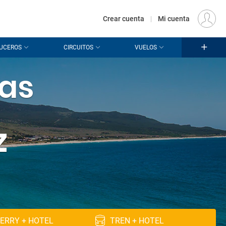
€
Origen
MADRID (MAD)
ES
EUR
Crear cuenta
|
Mi cuenta
UCEROS
CIRCUITOS
VUELOS
jas
z
ERRY + HOTEL
TREN + HOTEL