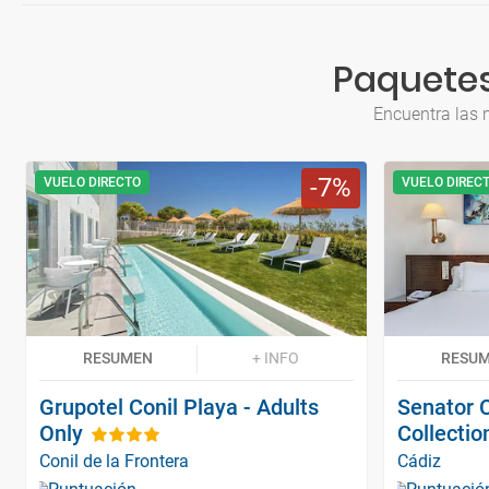
Paquetes
Encuentra las 
7
VUELO DIRECTO
VUELO DIREC
RESUMEN
+ INFO
RESU
Grupotel Conil Playa - Adults
Senator 
Only
Collectio
Conil de la Frontera
Cádiz