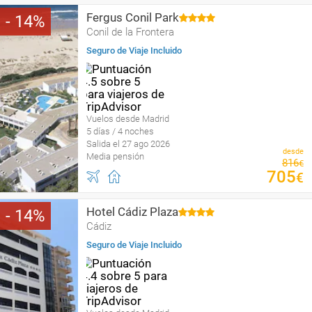
Fergus Conil Park
14
Conil de la Frontera
Seguro de Viaje Incluido
Vuelos desde Madrid
5 días / 4 noches
Salida el 27 ago 2026
desde
Media pensión
816
€
705
€
Hotel Cádiz Plaza
14
Cádiz
Seguro de Viaje Incluido