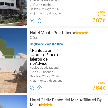
Vuelos desde Madrid
7 días / 6 noches
Salida el 23 ago 2026
desde
Alojamiento y desayuno
826
€
707
€
Hotel Monte Puertatierra
Cádiz
Seguro de Viaje Incluido
Vuelos desde Madrid
7 días / 6 noches
Salida el 23 ago 2026
Alojamiento y desayuno
desde
784
€
Hotel Cádiz Paseo del Mar, Affiliated By
Meliá