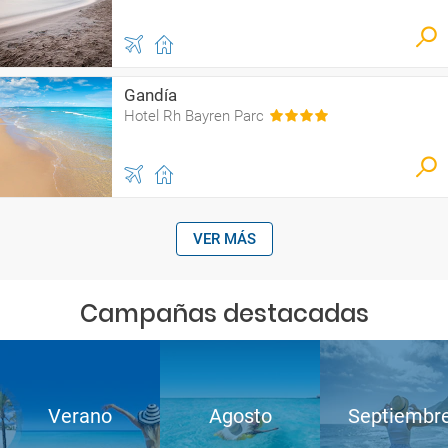
Gandía
Hotel Rh Bayren Parc
VER MÁS
Campañas destacadas
Verano
Agosto
Septiembr