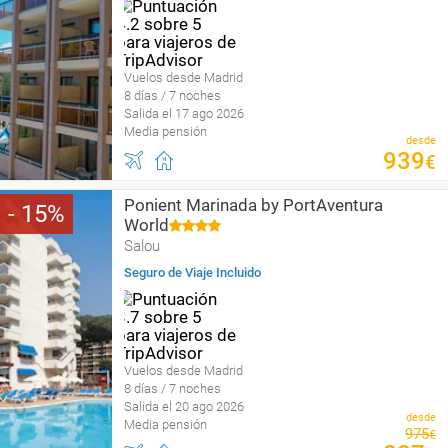
Vuelos desde Madrid
8 días / 7 noches
Salida el 17 ago 2026
Media pensión
desde
939
€
Ponient Marinada by PortAventura
15
World
Salou
Seguro de Viaje Incluido
Vuelos desde Madrid
8 días / 7 noches
Salida el 20 ago 2026
desde
Media pensión
975
€