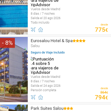
Vuelos desde Madrid
8 días / 7 noches
Salida el 20 ago 2026
Todo incluido
desde
775
€
Eurosalou Hotel & Spa
8
Salou
Seguro de Viaje Incluido
Vuelos desde Madrid
8 días / 7 noches
Salida el 24 ago 2026
desde
Pensión completa
864
€
794
€
Park Suites Salou