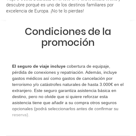
a...?
descubre porqué es uno de los destinos familiares por
excelencia de Europa. ¡No te lo pierdas!
¿Con cuánta antelación tengo que estar en el
aeropuerto?
Condiciones de la
RESERVAR ¿Cómo puedo reservar un viaje de
promoción
paquete vacacional en la página web?
Al realizar la reserva, uno de los servicios ha
El seguro de viaje incluye
cobertura de equipaje,
quedado de pendiente de confirmación ¿Cómo
pérdida de conexiones y repatriación. Además, incluye
sabré si se confirma el viaje?
gastos médicos así como gastos de cancelación por
terrorismo y/o catástrofes naturales de hasta 3.000€ en el
¿Cómo sé si hay plazas disponibles en el viaje que
extranjero. Este seguro garantiza asistencia básica en
destino, pero no olvide que si quiere reforzar esta
quiero al hacer mi solicitud de reserva?
asistencia tiene que añadir a su compra otros seguros
opcionales (podrá seleccionarlos antes de confirmar su
Si tengo los traslados incluidos, ¿dónde debo
reserva).
dirigirme?
¿Incluye algún seguro de viaje mi reserva?