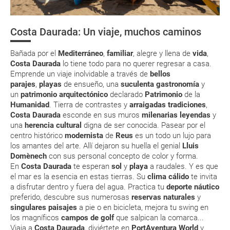
Respecto a las tarjetas de embarque, casi todas las compañías aéreas
Moneda
tienen ya todos sus billetes electrónicos por lo que podrás obtenerlas
directamente en los mostradores de la aerolínea o realizando el check-
Costa Daurada: Un viaje, muchos caminos
in por su web.
Huso Horario
Terres de l'Ebre
Monasterio de
Playas de Co
Sant Cugat
Barcelona
Eso sí, deberás estar atento si viajas con una compañía low cost, debido
Bañada por el
Mediterráneo
,
familiar
, alegre y llena de
vida
,
a que muchas de ellas exigen la presentación de la tarjeta de embarque
Gastronomía
(que deberás realizar a través de su web) para que no te carguen un
Costa Daurada
lo tiene todo para no querer regresar a casa.
suplemento extra en el mismo aeropuerto.
Emprende un viaje inolvidable a través de
bellos
parajes
,
playas
de ensueño, una
suculenta gastronomía
y
En caso de tener que enviarte la documentación de un paquete
un
patrimonio arquitectónico
declarado
Patrimonio
de la
vacacional (Caribe, circuitos, tours...) te enviaremos la documentación
de tu reserva alrededor de 10 días antes de salida, la cual deberás
Humanidad
. Tierra de contrastes y
arraigadas tradiciones
,
imprimir y llevar contigo en el viaje.
Costa Daurada
esconde en sus muros
milenarias leyendas
y
una
herencia cultural
digna de ser conocida. Pasear por el
Esta documentación te será requerida en el mostrador de la compañía
centro histórico
modernista
de
Reus
es un todo un lujo para
aérea a la hora de realizar el check-in el día de la salida.
los amantes del arte. Allí dejaron su huella el genial
Lluis
Domènech
con sus personal concepto de color y forma.
En
Costa Daurada
te esperan
sol
y
playa
a raudales. Y es que
MODIFICACIÓN ó CANCELACIÓN ¿Puedo anular o
el mar es la esencia en estas tierras. Su
clima cálido
te invita
modificar una reserva del viaje? ¿Qué gastos puede
a disfrutar dentro y fuera del agua. Practica tu
deporte náutico
generar una anulación o modificación del viaje?
preferido, descubre sus numerosas
reservas naturales
y
singulares paisajes
a pie o en bicicleta, mejora tu
swing
en
los magníficos
campos de golf
que salpican la comarca...
¿Qué caducidad debe tener mi pasaporte para ir
Viaja a
Costa Daurada
,
diviértete en
PortAventura World
y