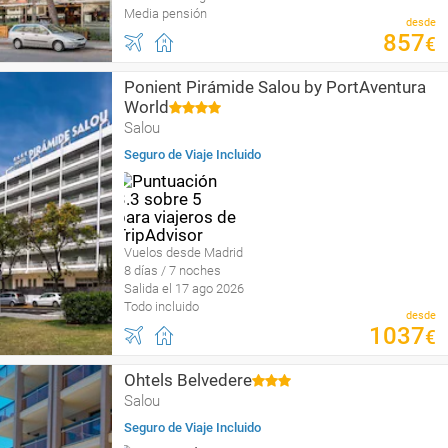
Media pensión
desde
857
€
Ponient Pirámide Salou by PortAventura
World
Salou
Seguro de Viaje Incluido
Vuelos desde Madrid
8 días / 7 noches
Salida el 17 ago 2026
Todo incluido
desde
1037
€
Ohtels Belvedere
Salou
Seguro de Viaje Incluido