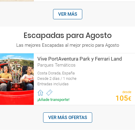
VER MÁS
Escapadas para Agosto
Las mejores Escapadas al mejor precio para Agosto
Vive PortAventura Park y Ferrari Land
Parques Temáticos
Costa Dorada, España
Desde 2 días / 1 noche
Entradas incluidas
desde
105
€
¡Añade transporte!
VER MÁS OFERTAS