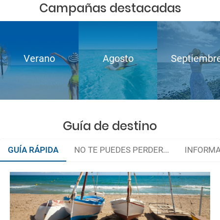
Campañas destacadas
Verano
Agosto
Septiembr
Guía de destino
GUÍA RÁPIDA
NO TE PUEDES PERDER...
INFORMA
¿Cuando ir?
El Grand Tour de Cataluña
La documentación de tu reserva te será enviada por mail en el
momento que el pago de la reserva esté realizado completamente.
Documentación