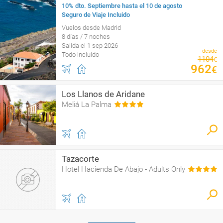
10% dto. Septiembre hasta el 10 de agosto
Seguro de Viaje Incluido
Vuelos desde Madrid
8 días / 7 noches
Salida el 1 sep 2026
desde
Todo incluido
1104
€
962
€
Los Llanos de Aridane
Meliá La Palma
Tazacorte
Hotel Hacienda De Abajo - Adults Only