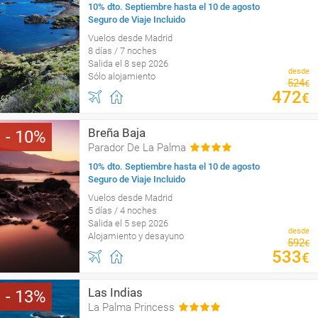
10% dto. Septiembre hasta el 10 de agosto
Seguro de Viaje Incluido
Vuelos desde Madrid
8 días / 7 noches
Salida el 8 sep 2026
desde
Sólo alojamiento
524
€
472
€
Breña Baja
10
Parador De La Palma
10% dto. Septiembre hasta el 10 de agosto
Seguro de Viaje Incluido
Vuelos desde Madrid
5 días / 4 noches
Salida el 5 sep 2026
desde
Alojamiento y desayuno
592
€
533
€
Las Indias
13
La Palma Princess