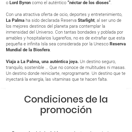
generar una anulación o modificación del viaje?
lluviosos. ¡Acuérdate de llevar el paraguas a mano si vas
o
Lord Byron
como el auténtico
“néctar de los dioses”
.
de excursión al centro de la Isla!
Con una atractiva oferta de ocio, deportes y entretenimiento,
¿Qué caducidad debe tener mi pasaporte para ir
No olvides meter el bañador en la maleta. En La Palma
La Palma
ha sido declarada Reserva
Starlight
, al ser uno de
puedes disfrutar del verano también en invierno. Las
a...?
los mejores destinos del planeta para contemplar la
aguas de las costas gozan siempre de unas magníficas
inmensidad del Universo. Con tantas bondades y poblada por
temperaturas. ¡Disfruta del chapuzón!
¿Con cuánta antelación tengo que estar en el
amables y hospitalarios lugareños, no es de extrañar que esta
Si te gusta disfrutar de la naturaleza y las actividades al
pequeña e infinita Isla sea considerada por la Unesco
Reserva
aeropuerto?
aire libre, en enero y febrero descubrirás una Isla
Mundial de la Biosfera
.
diferente de exuberante naturaleza
RESERVAR ¿Cómo puedo reservar un viaje de
Viaja a La Palma, una auténtica joya.
Un destino seguro,
ENE
FEB
MAR
ABR
paquete vacacional en la página web?
tranquilo, sostenible … Que no conoce de multitudes ni masas.
Un destino donde reiniciarte, reprogramarte. Un destino que te
inyectará la energía, las vitaminas que te hacen falta.
Al realizar la reserva, uno de los servicios ha
20.0 °C
20.1 °C
20.6 °C
21.0 °C
2
quedado de pendiente de confirmación ¿Cómo
15.2 °C
15.1 °C
15.4 °C
15.9 °C
sabré si se confirma el viaje?
Condiciones de la
promoción
¿Cómo sé si hay plazas disponibles en el viaje que
quiero al hacer mi solicitud de reserva?
Si tengo los traslados incluidos, ¿dónde debo