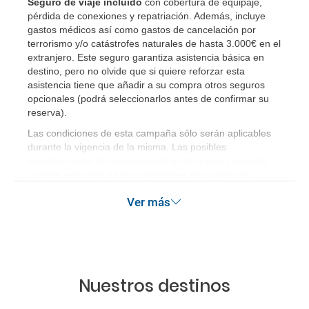
Seguro de viaje incluido
con cobertura de equipaje,
dirigirme?
pérdida de conexiones y repatriación. Además, incluye
gastos médicos así como gastos de cancelación por
terrorismo y/o catástrofes naturales de hasta 3.000€ en el
¿Incluye algún seguro de viaje mi reserva?
extranjero. Este seguro garantiza asistencia básica en
destino, pero no olvide que si quiere reforzar esta
¿Cuáles son las condiciones generales en las
asistencia tiene que añadir a su compra otros seguros
reservas de viajes?
opcionales (podrá seleccionarlos antes de confirmar su
reserva)
.
¿Cuáles son los impuestos de entrada y salida del
Las condiciones de esta campaña sólo serán aplicables
país si viajo a América?
durante la vigencia de la misma. Las posibles
modificaciones de reserva posteriores a esta campaña
quedan excluidas de las condiciones de promoción
¿Qué hago si el traslado contratado del aeropuerto
anteriormente mencionadas.
al hotel o viceversa no ha aparecido?
Ver más
¿Necesito visado para poder ir a ...?
¿Por qué me sale el precio de un niño igual que el
Nuestros destinos
precio de un adulto?