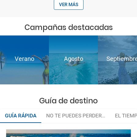
VER MÁS
Campañas destacadas
Verano
Agosto
Septiembr
Guía de destino
GUÍA RÁPIDA
NO TE PUEDES PERDER...
EL TIEM
Descubre los secretos del Universo