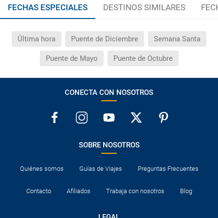
¿Cuántas veces debo imprimir el bono de los
FECHAS ESPECIALES
DESTINOS SIMILARES
FEC
traslados?
Última hora
Puente de Diciembre
Semana Santa
Puente de Mayo
Puente de Octubre
CONECTA CON NOSOTROS
SOBRE NOSOTROS
Quiénes somos
Guías de Viajes
Preguntas Frecuentes
Contacto
Afiliados
Trabaja con nosotros
Blog
LEGAL