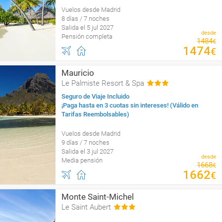
Vuelos desde Madrid
8 días / 7 noches
Salida el 5 jul 2027
desde
Pensión completa
1484
€
1474
€
Mauricio
Le Palmiste Resort & Spa
Seguro de Viaje Incluido
¡Paga hasta en 3 cuotas sin intereses! (Válido en
Tarifas Reembolsables)
Vuelos desde Madrid
9 días / 7 noches
Salida el 3 jul 2027
desde
Media pensión
1668
€
1662
€
Monte Saint-Michel
Le Saint Aubert