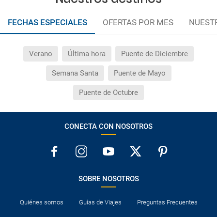
FECHAS ESPECIALES
OFERTAS POR MES
NUEST
Verano
Última hora
Puente de Diciembre
Semana Santa
Puente de Mayo
Puente de Octubre
CONECTA CON NOSOTROS
SOBRE NOSOTROS
Quiénes somos
Guías de Viajes
Preguntas Frecuentes