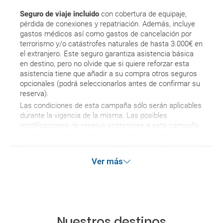
Seguro de viaje incluido
con cobertura de equipaje,
pérdida de conexiones y repatriación. Además, incluye
gastos médicos así como gastos de cancelación por
terrorismo y/o catástrofes naturales de hasta 3.000€ en
el extranjero. Este seguro garantiza asistencia básica
en destino, pero no olvide que si quiere reforzar esta
asistencia tiene que añadir a su compra otros seguros
opcionales (podrá seleccionarlos antes de confirmar su
reserva).
Las condiciones de esta campaña sólo serán aplicables
durante la vigencia de la misma. Las posibles
modificaciones de reserva posteriores a esta campaña
quedan excluidas de las condiciones de promoción
anteriormente mencionadas. Descuento no acumulable.
Ver más
Nuestros destinos