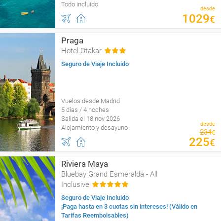
Todo incluido
desde
1029
€
Praga
Hotel Otakar
Seguro de Viaje Incluido
Vuelos desde Madrid
5 días / 4 noches
Salida el 18 nov 2026
desde
Alojamiento y desayuno
234
€
225
€
Riviera Maya
Bluebay Grand Esmeralda - All
Inclusive
Seguro de Viaje Incluido
¡Paga hasta en 3 cuotas sin intereses! (Válido en
Tarifas Reembolsables)