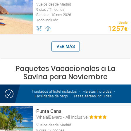
Vuelos desde Madrid
9 días / 7 noches
Salida el 10 nov 2026
Todo incluido
desde
1257
€
VER MÁS
Paquetes Vacacionales a La
Savina para Noviembre
Traslados al hotel incluidos
Maletas incluidas
Facilidades de pago
Tasas aéreas incluidas
Punta Cana
Whala!Bavaro - All Inclusive
Vuelos desde Madrid
8 días / 7 noches