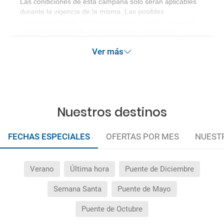
Las condiciones de esta campaña sólo serán aplicables
durante la vigencia de la misma. Las posibles
modificaciones de reserva posteriores a esta campaña
quedan excluidas de las condiciones de promoción
anteriormente mencionadas.
Ver más
Nuestros destinos
FECHAS ESPECIALES
OFERTAS POR MES
NUEST
Verano
Última hora
Puente de Diciembre
Semana Santa
Puente de Mayo
Puente de Octubre