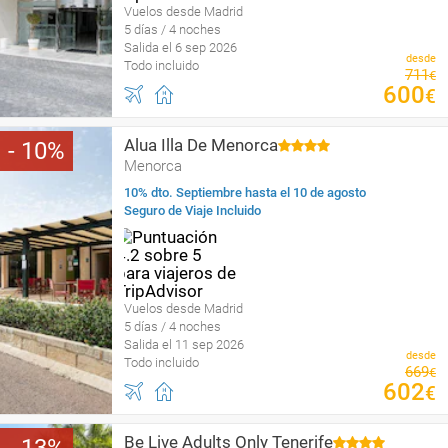
Vuelos desde Madrid
5 días / 4 noches
Salida el 6 sep 2026
desde
Todo incluido
711
€
600
€
Alua Illa De Menorca
10
Menorca
10% dto. Septiembre hasta el 10 de agosto
Seguro de Viaje Incluido
Vuelos desde Madrid
5 días / 4 noches
Salida el 11 sep 2026
desde
Todo incluido
669
€
602
€
Be Live Adults Only Tenerife