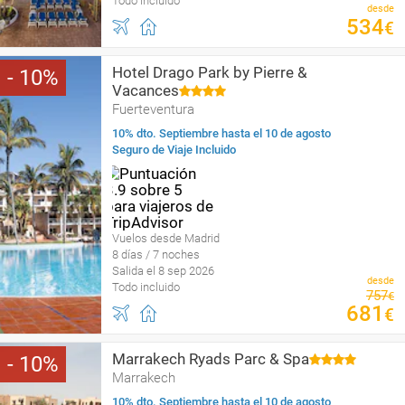
Todo incluido
desde
534
€
Hotel Drago Park by Pierre &
10
Vacances
Fuerteventura
10% dto. Septiembre hasta el 10 de agosto
Seguro de Viaje Incluido
Vuelos desde Madrid
8 días / 7 noches
Salida el 8 sep 2026
desde
Todo incluido
757
€
681
€
Marrakech Ryads Parc & Spa
10
Marrakech
10% dto. Septiembre hasta el 10 de agosto