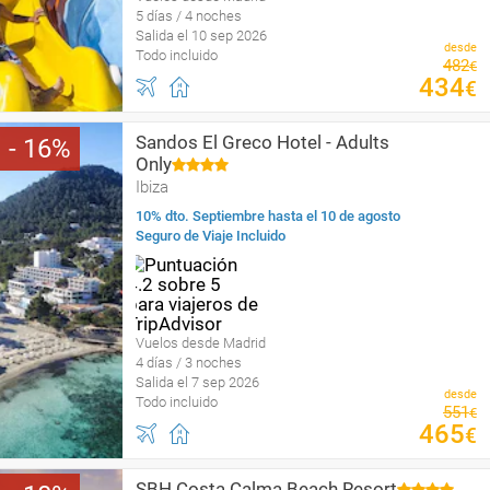
5 días / 4 noches
Salida el 10 sep 2026
desde
Todo incluido
482
€
434
€
Sandos El Greco Hotel - Adults
16
Only
Ibiza
10% dto. Septiembre hasta el 10 de agosto
Seguro de Viaje Incluido
Vuelos desde Madrid
4 días / 3 noches
Salida el 7 sep 2026
desde
Todo incluido
551
€
465
€
SBH Costa Calma Beach Resort