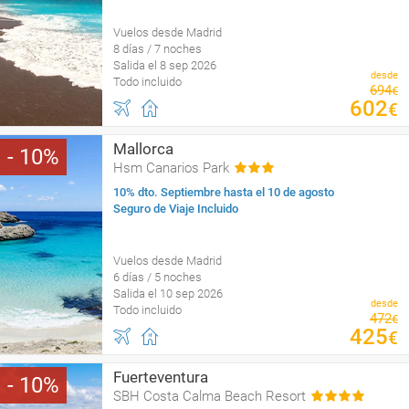
Vuelos desde Madrid
8 días / 7 noches
Salida el 8 sep 2026
desde
Todo incluido
694
€
602
€
Mallorca
10
Hsm Canarios Park
10% dto. Septiembre hasta el 10 de agosto
Seguro de Viaje Incluido
Vuelos desde Madrid
6 días / 5 noches
Salida el 10 sep 2026
desde
Todo incluido
472
€
425
€
Fuerteventura
10
SBH Costa Calma Beach Resort