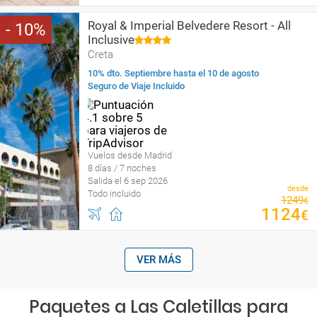
Royal & Imperial Belvedere Resort - All
10
Inclusive
Creta
10% dto. Septiembre hasta el 10 de agosto
Seguro de Viaje Incluido
Vuelos desde Madrid
8 días / 7 noches
Salida el 6 sep 2026
desde
Todo incluido
1249
€
1124
€
VER MÁS
Paquetes a Las Caletillas para