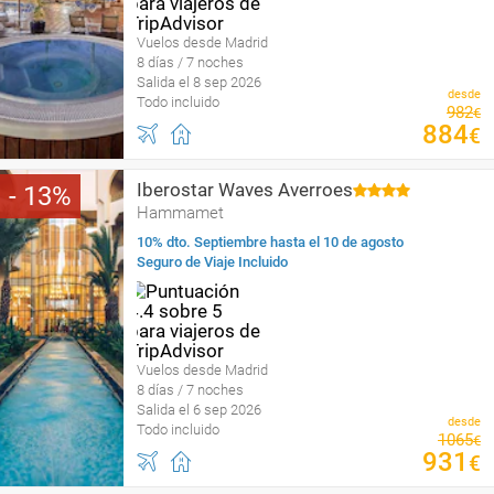
Vuelos desde Madrid
8 días / 7 noches
Salida el 8 sep 2026
desde
Todo incluido
982
€
884
€
Iberostar Waves Averroes
13
Hammamet
10% dto. Septiembre hasta el 10 de agosto
Seguro de Viaje Incluido
Vuelos desde Madrid
8 días / 7 noches
Salida el 6 sep 2026
desde
Todo incluido
1065
€
931
€