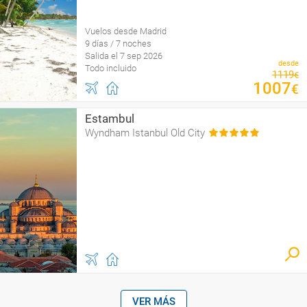
Vuelos desde Madrid
9 días / 7 noches
Salida el 7 sep 2026
desde
Todo incluido
1119
€
1007
€
Estambul
Wyndham Istanbul Old City
VER MÁS