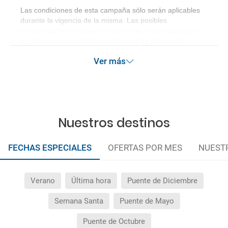
Las condiciones de esta campaña sólo serán aplicables
durante la vigencia de la misma. Las posibles
modificaciones de reserva posteriores a esta campaña
quedan excluidas de las condiciones de promoción
anteriormente mencionadas.
Ver más
Nuestros destinos
FECHAS ESPECIALES
OFERTAS POR MES
NUEST
Verano
Última hora
Puente de Diciembre
Semana Santa
Puente de Mayo
Puente de Octubre