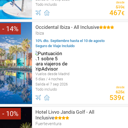
desde
Todo incluido
519
€
467
€
Occidental Ibiza - All Inclusive
14
Ibiza
10% dto. Septiembre hasta el 10 de agosto
Seguro de Viaje Incluido
Vuelos desde Madrid
5 días / 4 noches
Salida el 7 sep 2026
desde
Todo incluido
625
€
539
€
Hotel Livvo Jandía Golf - All
10
Inclusive
Fuerteventura