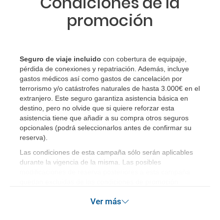
Condiciones de la
promoción
Seguro de viaje incluido
con cobertura de equipaje,
pérdida de conexiones y repatriación. Además, incluye
gastos médicos así como gastos de cancelación por
terrorismo y/o catástrofes naturales de hasta 3.000€ en el
extranjero. Este seguro garantiza asistencia básica en
destino, pero no olvide que si quiere reforzar esta
asistencia tiene que añadir a su compra otros seguros
opcionales (podrá seleccionarlos antes de confirmar su
reserva)
.
Las condiciones de esta campaña sólo serán aplicables
durante la vigencia de la misma. Las posibles
modificaciones de reserva posteriores a esta campaña
quedan excluidas de las condiciones de promoción
anteriormente mencionadas. Descuento no acumulable.
Ver más