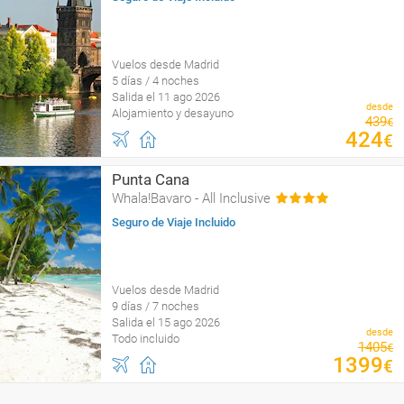
Vuelos desde Madrid
5 días / 4 noches
Salida el 11 ago 2026
desde
Alojamiento y desayuno
439
€
424
€
Punta Cana
Whala!Bavaro - All Inclusive
Seguro de Viaje Incluido
Vuelos desde Madrid
9 días / 7 noches
Salida el 15 ago 2026
desde
Todo incluido
1405
€
1399
€