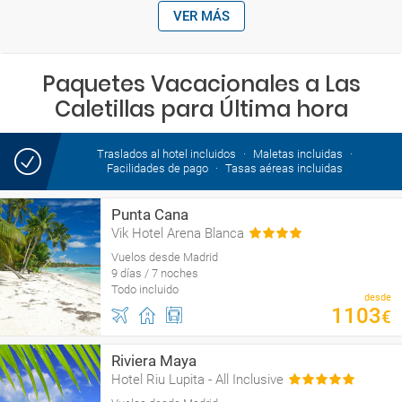
VER MÁS
Paquetes Vacacionales a Las
Caletillas para Última hora
Traslados al hotel incluidos
Maletas incluidas
Facilidades de pago
Tasas aéreas incluidas
Punta Cana
Vik Hotel Arena Blanca
Vuelos desde Madrid
9 días / 7 noches
Todo incluido
desde
1103
€
Riviera Maya
Hotel Riu Lupita - All Inclusive