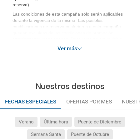
reserva)
.
Las condiciones de esta campaña sólo serán aplicables
durante la vigencia de la misma. Las posibles
modificaciones de reserva posteriores a esta campaña
quedan excluidas de las condiciones de promoción
anteriormente mencionadas. Descuento no acumulable.
Ver más
Nuestros destinos
FECHAS ESPECIALES
OFERTAS POR MES
NUEST
Verano
Última hora
Puente de Diciembre
Semana Santa
Puente de Octubre