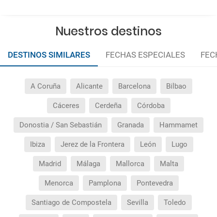
Nuestros destinos
DESTINOS SIMILARES
FECHAS ESPECIALES
FEC
A Coruña
Alicante
Barcelona
Bilbao
Cáceres
Cerdeña
Córdoba
Donostia / San Sebastián
Granada
Hammamet
Ibiza
Jerez de la Frontera
León
Lugo
Madrid
Málaga
Mallorca
Malta
Menorca
Pamplona
Pontevedra
Santiago de Compostela
Sevilla
Toledo