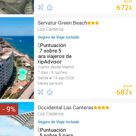
desde
672
€
Servatur Green Beach
Los Caideros
Seguro de Viaje Incluido
Vuelos desde Madrid
7 días / 6 noches
Salida el 13 ago 2026
Media pensión
desde
687
€
Occidental Las Canteras
9
Los Caideros
Seguro de Viaje Incluido