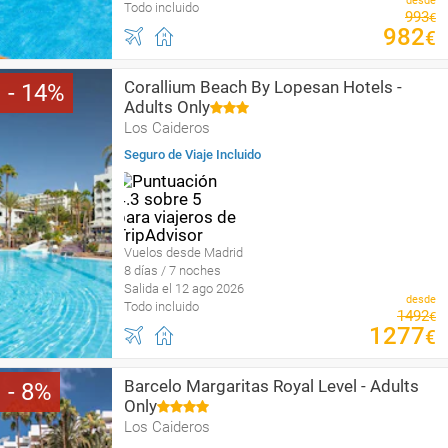
desde
Todo incluido
993
€
982
€
Corallium Beach By Lopesan Hotels -
14
Adults Only
Los Caideros
Seguro de Viaje Incluido
Vuelos desde Madrid
8 días / 7 noches
Salida el 12 ago 2026
desde
Todo incluido
1492
€
1277
€
Barcelo Margaritas Royal Level - Adults
8
Only
Los Caideros