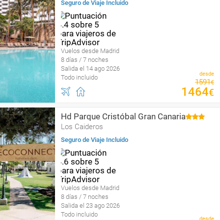
Seguro de Viaje Incluido
Vuelos desde Madrid
8 días / 7 noches
Salida el 14 ago 2026
desde
Todo incluido
1591
€
1464
€
Hd Parque Cristóbal Gran Canaria
Los Caideros
Seguro de Viaje Incluido
Vuelos desde Madrid
8 días / 7 noches
Salida el 23 ago 2026
Todo incluido
desde