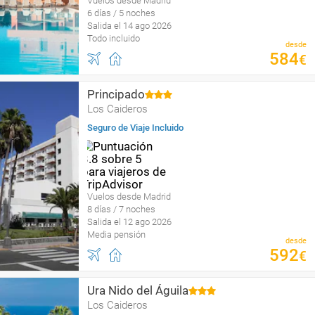
Vuelos desde Madrid
6 días / 5 noches
Salida el 14 ago 2026
Todo incluido
desde
584
€
Principado
Los Caideros
Seguro de Viaje Incluido
Vuelos desde Madrid
8 días / 7 noches
Salida el 12 ago 2026
Media pensión
desde
592
€
Ura Nido del Águila
Los Caideros