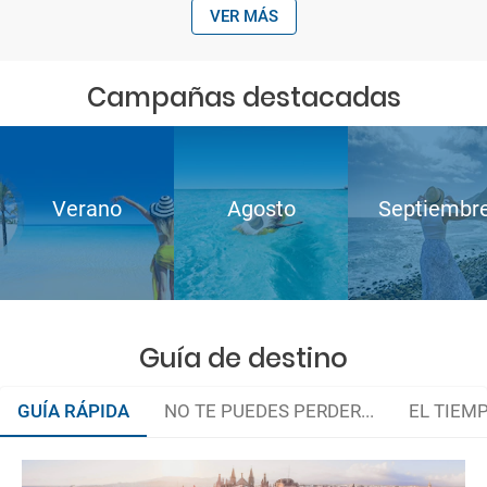
VER MÁS
Campañas destacadas
Verano
Agosto
Septiembr
Guía de destino
GUÍA RÁPIDA
NO TE PUEDES PERDER...
EL TIEM
Casal Can Balaguer