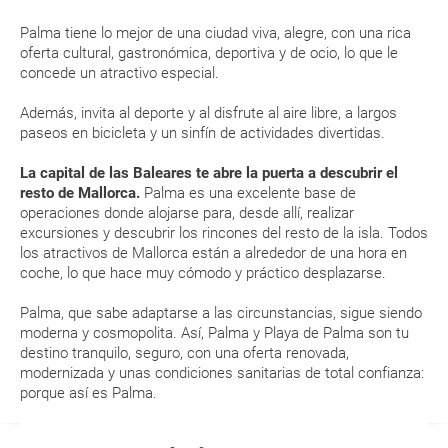
generar una anulación o modificación del viaje?
de la capital de Mallorca
Palma tiene lo mejor de una ciudad viva, alegre, con una rica
Palma es una ciudad abierta al mar, el Mediterráneo
¿Qué caducidad debe tener mi pasaporte para ir
oferta cultural, gastronómica, deportiva y de ocio, lo que le
siempre está a un paso.
concede un atractivo especial.
a...?
El clima en Palma es templado durante todo el año. En
julio y agosto, puedes ir de excursión por montañas
Además, invita al deporte y al disfrute al aire libre, a largos
Patrimonio de la Humanidad, la Serra de Tramuntana, y
¿Con cuánta antelación tengo que estar en el
paseos en bicicleta y un sinfín de actividades divertidas.
acabar dándote un chapuzón en algunas de las mejores
aeropuerto?
aguas del Mediterráneo
La capital de las Baleares te abre la puerta a descubrir el
resto de Mallorca.
Palma es una excelente base de
RESERVAR ¿Cómo puedo reservar un viaje de
ENE
FEB
MAR
ABR
operaciones donde alojarse para, desde allí, realizar
paquete vacacional en la página web?
excursiones y descubrir los rincones del resto de la isla. Todos
15 °C
16 °C
17 °C
19 °C
los atractivos de Mallorca están a alrededor de una hora en
Al realizar la reserva, uno de los servicios ha
coche, lo que hace muy cómodo y práctico desplazarse.
8 °C
8 °C
9 °C
11 °C
quedado de pendiente de confirmación ¿Cómo
Palma, que sabe adaptarse a las circunstancias, sigue siendo
sabré si se confirma el viaje?
moderna y cosmopolita. Así, Palma y Playa de Palma son tu
destino tranquilo, seguro, con una oferta renovada,
¿Cómo sé si hay plazas disponibles en el viaje que
modernizada y unas condiciones sanitarias de total confianza:
quiero al hacer mi solicitud de reserva?
porque así es Palma.
Si tengo los traslados incluidos, ¿dónde debo