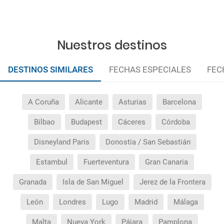
¿Cuántas veces debo imprimir el bono de los
traslados?
Nuestros destinos
DESTINOS SIMILARES
FECHAS ESPECIALES
FEC
A Coruña
Alicante
Asturias
Barcelona
Bilbao
Budapest
Cáceres
Córdoba
Disneyland Paris
Donostia / San Sebastián
Estambul
Fuerteventura
Gran Canaria
Granada
Isla de San Miguel
Jerez de la Frontera
León
Londres
Lugo
Madrid
Málaga
Malta
Nueva York
Pájara
Pamplona