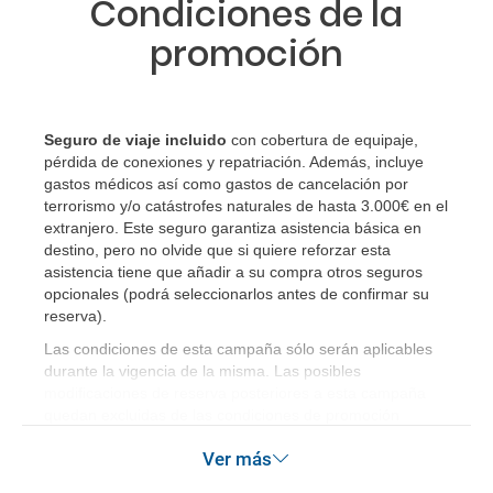
Condiciones de la
dirigirme?
promoción
¿Incluye algún seguro de viaje mi reserva?
¿Cuáles son las condiciones generales en las
Seguro de viaje incluido
con cobertura de equipaje,
reservas de viajes?
pérdida de conexiones y repatriación. Además, incluye
gastos médicos así como gastos de cancelación por
terrorismo y/o catástrofes naturales de hasta 3.000€ en el
¿Cuáles son los impuestos de entrada y salida del
extranjero. Este seguro garantiza asistencia básica en
país si viajo a América?
destino, pero no olvide que si quiere reforzar esta
asistencia tiene que añadir a su compra otros seguros
¿Qué hago si el traslado contratado del aeropuerto
opcionales (podrá seleccionarlos antes de confirmar su
al hotel o viceversa no ha aparecido?
reserva)
.
Las condiciones de esta campaña sólo serán aplicables
¿Necesito visado para poder ir a ...?
durante la vigencia de la misma. Las posibles
modificaciones de reserva posteriores a esta campaña
quedan excluidas de las condiciones de promoción
¿Por qué me sale el precio de un niño igual que el
anteriormente mencionadas. Descuento no acumulable.
precio de un adulto?
Ver más