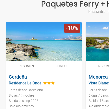
Paquetes Ferry + 
Encuentra la
10
RESUMEN
+ INFO
RESU
Cerdeña
Menorca
Residence Le Onde
Vista Blan
Ferris desde Barcelona
Ferris desde 
8 días / 7 noches
6 días / 5 no
Salida el 6 sep 2026
Salida el 3 s
Sólo alojamiento
Alojamiento 