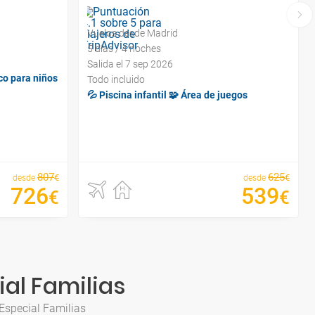
Vuelos desde Madrid
5 días / 4 noches
Salida el 7 sep 2026
ico para niños
Todo incluido
💦 Piscina infantil 🧩 Área de juegos
807
625
€
€
desde
desde
726
539
€
€
ial Familias
Especial Familias