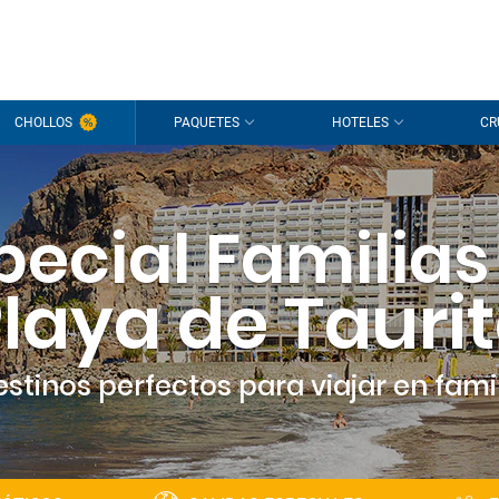
CHOLLOS
PAQUETES
HOTELES
CR
pecial Familias
laya de Tauri
estinos perfectos para viajar en famil