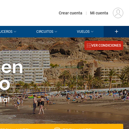
€
Origen
MADRID (MAD)
ES
EUR
Crear cuenta
|
Mi cuenta
UCEROS
CIRCUITOS
VUELOS
VER CONDICIONES
 en
to
ia!