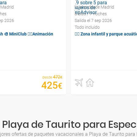
 Madrid
Vuelos desde Madrid
ches
8 días / 7 noches
sep 2026
Salida el 7 sep 2026
Todo incluido
 🎨 MiniClub 🤹‍♂️Animación
🤹‍♀️ Zona infantil y parque acuát
472
€
desde
425
€
Playa de Taurito para Espec
jores ofertas de paquetes vacacionales a Playa de Taurito para 