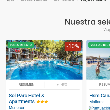
Nuestra sel
Via
10
VUELO DIRECTO
VUELO DIREC
RESUMEN
+ INFO
RESU
Sol Parc Hotel &
Hsm Cana
Apartments
Mallorca
Menorca