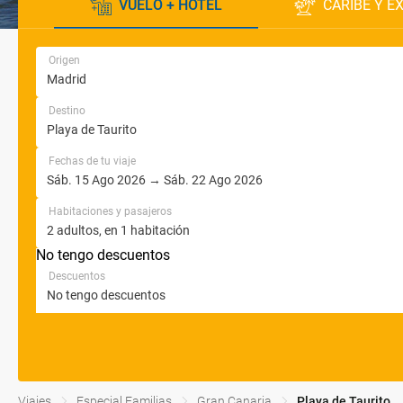
VUELO + HOTEL
CARIBE Y E
Origen
Destino
Fechas de tu viaje
Habitaciones y pasajeros
No tengo descuentos
Descuentos
Viajes
Especial Familias
Gran Canaria
Playa de Taurito