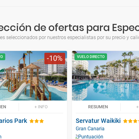
ección de ofertas para Espec
jes seleccionados por nuestros especialistas por su precio y cali
10
TO
VUELO DIRECTO
MEN
+ INFO
RESUMEN
+
rios Park
Servatur Waikiki
Gran Canaria