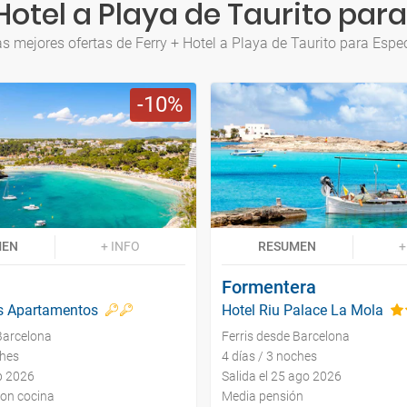
Hotel a Playa de Taurito para
s mejores ofertas de Ferry + Hotel a Playa de Taurito para Espe
10
MEN
+ INFO
RESUMEN
+
Formentera
es Apartamentos
Hotel Riu Palace La Mola
Barcelona
Ferris desde Barcelona
ches
4 días / 3 noches
ep 2026
Salida el 25 ago 2026
con cocina
Media pensión