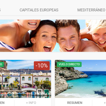
S
CAPITALES EUROPEAS
MEDITERRÁNEO
10
TO
VUELO DIRECTO
MEN
+ INFO
RESUMEN
+