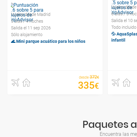
Vuelos desde
6 días / 5 no
Vuelos desde Madrid
Salida el 10 
5 días / 4 noches
Todo incluido
Salida el 11 sep 2026
💦 AquaSplash
Sólo alojamiento
infantil
🌊 Mini parque acuático para los niños
372
€
desde
335
€
Paquetes a 
Encuentra las me