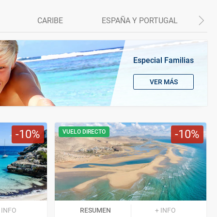
CARIBE
ESPAÑA Y PORTUGAL
Especial Familias
VER MÁS
10
10
VUELO DIRECTO
 INFO
RESUMEN
+ INFO