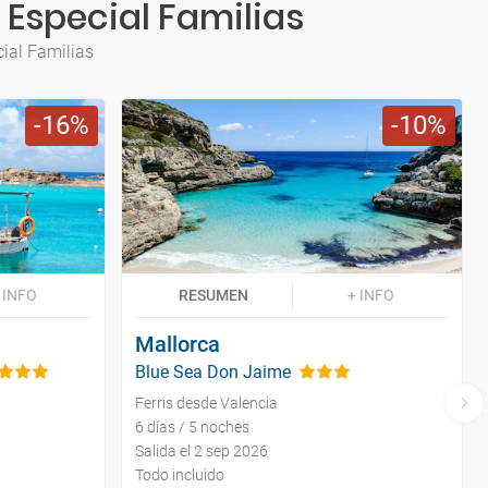
 Especial Familias
cial Familias
16
10
 INFO
RESUMEN
+ INFO
Mallorca
Blue Sea Don Jaime
Ferris desde Valencia
6 días / 5 noches
Salida el 2 sep 2026
Todo incluido