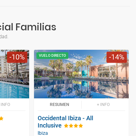
ial Familias
dad.
10
14
VUELO DIRECTO
 INFO
RESUMEN
+ INFO
Occidental Ibiza - All
Inclusive
Ibiza