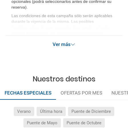
opcionales (podrá seleccionarlos antes de confirmar su
reserva)
.
Las condiciones de esta campaña sólo serán aplicables
durante la vigencia de la misma. Las posibles
modificaciones de reserva posteriores a esta campaña
quedan excluidas de las condiciones de promoción
anteriormente mencionadas. Descuento no acumulable.
Ver más
Nuestros destinos
FECHAS ESPECIALES
OFERTAS POR MES
NUEST
Verano
Última hora
Puente de Diciembre
Puente de Mayo
Puente de Octubre