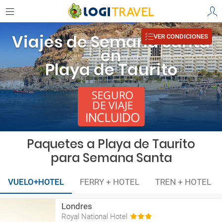
Viajes de Semana Santa
VER CONDICIONES
en
Playa de Taurito
Paquetes a Playa de Taurito
para Semana Santa
VUELO+HOTEL
FERRY + HOTEL
TREN + HOTEL
Londres
Royal National Hotel