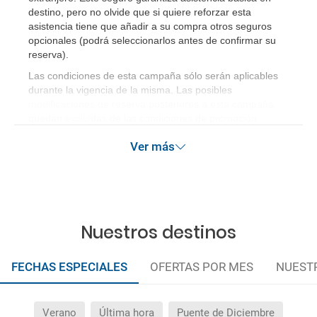
destino, pero no olvide que si quiere reforzar esta
asistencia tiene que añadir a su compra otros seguros
opcionales (podrá seleccionarlos antes de confirmar su
reserva)
.
Las condiciones de esta campaña sólo serán aplicables
durante la vigencia de la misma. Las posibles
modificaciones de reserva posteriores a esta campaña
quedan excluidas de las condiciones de promoción
anteriormente mencionadas.
Ver más
Nuestros destinos
FECHAS ESPECIALES
OFERTAS POR MES
NUEST
Verano
Última hora
Puente de Diciembre