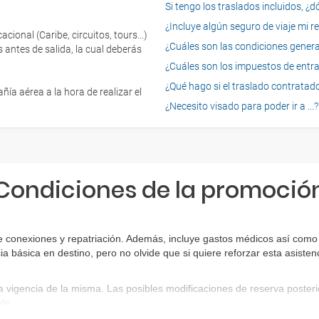
Si tengo los traslados incluidos, ¿
¿Incluye algún seguro de viaje mi r
onal (Caribe, circuitos, tours...)
¿Cuáles son las condiciones general
 antes de salida, la cual deberás
¿Cuáles son los impuestos de entrad
¿Qué hago si el traslado contratado
ía aérea a la hora de realizar el
¿Necesito visado para poder ir a ...?
Condiciones de la promoció
 conexiones y repatriación. Además, incluye gastos médicos así como g
ia básica en destino, pero no olvide que si quiere reforzar esta asist
a vigencia de la misma. Las posibles modificaciones de reserva poste
le.