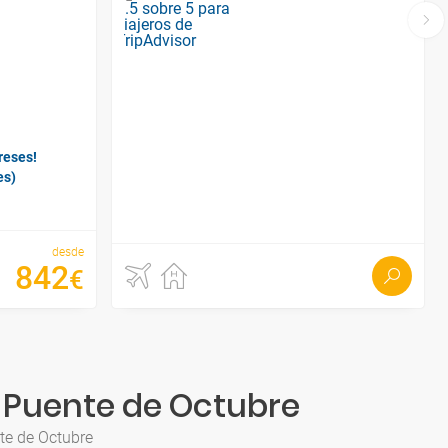
reses!
es)
desde
842
€
a Puente de Octubre
nte de Octubre