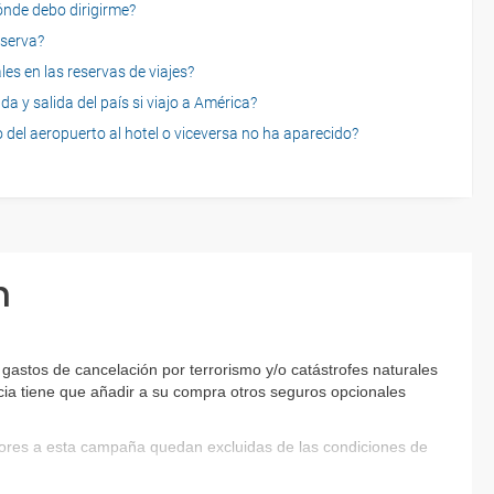
dónde debo dirigirme?
eserva?
es en las reservas de viajes?
a y salida del país si viajo a América?
 del aeropuerto al hotel o viceversa no ha aparecido?
n
astos de cancelación por terrorismo y/o catástrofes naturales
encia tiene que añadir a su compra otros seguros opcionales
riores a esta campaña quedan excluidas de las condiciones de