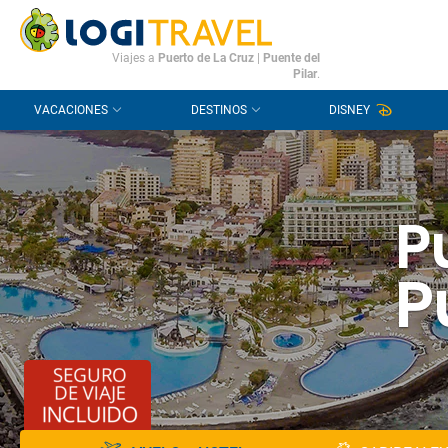
CONTACTO
PREGUNTAS FRECUENTES
Viajes a
Puerto de La Cruz
|
Puente del
Pilar
.
VACACIONES
DESTINOS
DISNEY
P
P