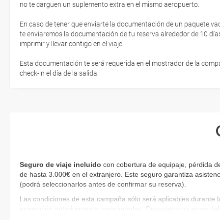
no te carguen un suplemento extra en el mismo aeropuerto.
En caso de tener que enviarte la documentación de un paquete vacaci
te enviaremos la documentación de tu reserva alrededor de 10 días
imprimir y llevar contigo en el viaje.
Esta documentación te será requerida en el mostrador de la compañ
check-in el día de la salida.
Seguro de viaje incluido
con cobertura de equipaje, pérdida de
de hasta 3.000€ en el extranjero. Este seguro garantiza asistenc
(podrá seleccionarlos antes de confirmar su reserva)
.
Las condiciones de esta campaña sólo será aplicables durante l
promoción anteriormente mencionadas. Descuento no acumulab