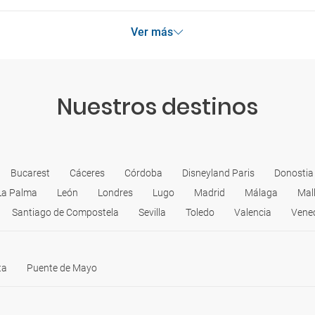
Ver más
Nuestros destinos
Bucarest
Cáceres
Córdoba
Disneyland Paris
Donostia
La Palma
León
Londres
Lugo
Madrid
Málaga
Mal
Santiago de Compostela
Sevilla
Toledo
Valencia
Vene
ta
Puente de Mayo