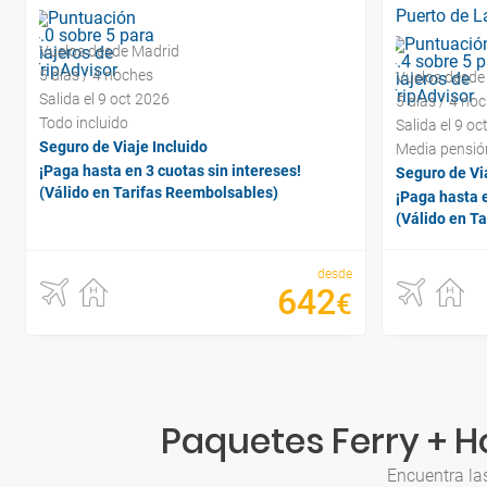
Puerto de L
Vuelos desde Madrid
5 días / 4 noches
Vuelos desde
Salida el 9 oct 2026
5 días / 4 no
Todo incluido
Salida el 9 oc
Seguro de Viaje Incluido
Media pensió
¡Paga hasta en 3 cuotas sin intereses!
Seguro de Via
(Válido en Tarifas Reembolsables)
¡Paga hasta e
(Válido en T
desde
642
€
Paquetes Ferry + H
Encuentra las