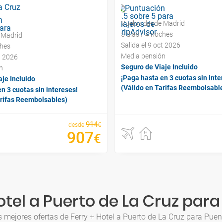
a Cruz
Vuelos desde Madrid
5 días / 4 noches
 Madrid
Salida el 9 oct 2026
ches
Media pensión
t 2026
Seguro de Viaje Incluido
n
¡Paga hasta en 3 cuotas sin inte
je Incluido
(Válido en Tarifas Reembolsabl
n 3 cuotas sin intereses!
arifas Reembolsables)
914
€
desde
907
€
otel a Puerto de La Cruz par
 mejores ofertas de Ferry + Hotel a Puerto de La Cruz para Pue