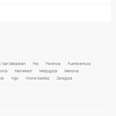
 / San Sebastián
Fez
Florencia
Fuerteventura
lorca
Marrakech
Medjugorje
Menorca
cia
Vigo
Vitoria-Gasteiz
Zaragoza