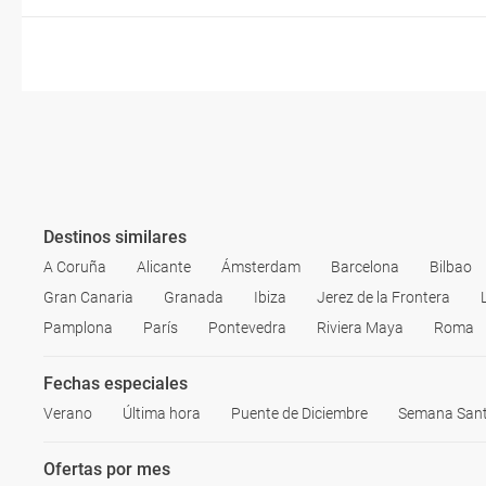
Destinos similares
A Coruña
Alicante
Ámsterdam
Barcelona
Bilbao
Gran Canaria
Granada
Ibiza
Jerez de la Frontera
Pamplona
París
Pontevedra
Riviera Maya
Roma
Fechas especiales
Verano
Última hora
Puente de Diciembre
Semana San
Ofertas por mes