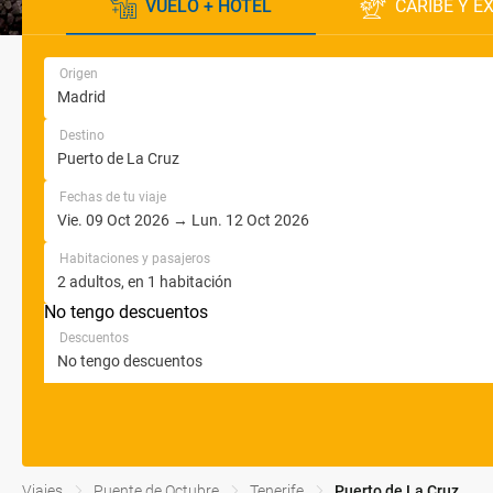
VUELO + HOTEL
CARIBE Y E
Origen
Destino
Fechas de tu viaje
Habitaciones y pasajeros
No tengo descuentos
Descuentos
Viajes
Puente de Octubre
Tenerife
Puerto de La Cruz