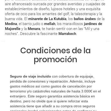
aeropuerto?
aire afrancesado surcada por grandes avenidas y cuajadas de
establecimientos de diseño, lujosos hoteles y una exquisita
RESERVAR ¿Cómo puedo reservar un viaje de
oferta de ocio para los amantes del
golf
, la talasoterapia y la
buena vida. El
minarete de La Kutubia
, los
baños árabes
de la
paquete vacacional en la página web?
Medina
, el barrio judío o
mellah
, los maravillosos
jardines de
Majorelle
y la
Menara
, te harán sentir con en las “
Mil y una
Al realizar la reserva, uno de los servicios ha
noches
”. Descubre la fascinante
Marrakech
.
quedado de pendiente de confirmación ¿Cómo
sabré si se confirma el viaje?
Condiciones de la
¿Cómo sé si hay plazas disponibles en el viaje que
promoción
quiero al hacer mi solicitud de reserva?
Si tengo los traslados incluidos, ¿dónde debo
Seguro de viaje incluido
con cobertura de equipaje,
dirigirme?
pérdida de conexiones y repatriación. Además, incluye
gastos médicos así como gastos de cancelación por
terrorismo y/o catástrofes naturales de hasta 3.000€ en el
¿Incluye algún seguro de viaje mi reserva?
extranjero. Este seguro garantiza asistencia básica en
destino, pero no olvide que si quiere reforzar esta
¿Cuáles son las condiciones generales en las
asistencia tiene que añadir a su compra otros seguros
reservas de viajes?
opcionales (podrá seleccionarlos antes de confirmar su