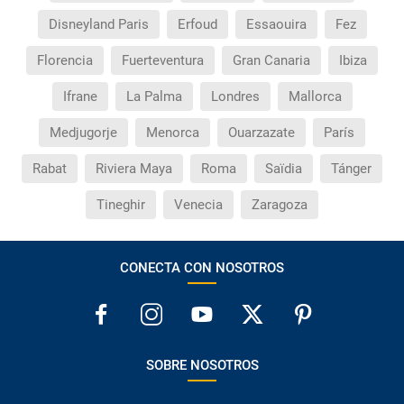
Disneyland Paris
Erfoud
Essaouira
Fez
Florencia
Fuerteventura
Gran Canaria
Ibiza
Ifrane
La Palma
Londres
Mallorca
Medjugorje
Menorca
Ouarzazate
París
Rabat
Riviera Maya
Roma
Saïdia
Tánger
Tineghir
Venecia
Zaragoza
CONECTA CON NOSOTROS
SOBRE NOSOTROS