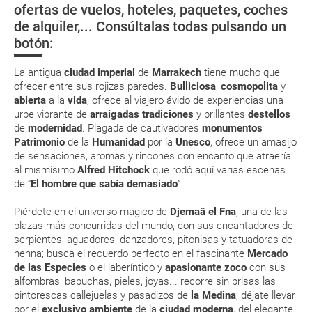
ofertas de vuelos, hoteles, paquetes, coches
Eso sí, deberás estar atento si viajas con una compañía low cost, debido
de alquiler,... Consúltalas todas pulsando un
a que muchas de ellas exigen la presentación de la tarjeta de embarque
¿Dónde Alojarse?
(que deberás realizar a través de su web) para que no te carguen un
botón:
suplemento extra en el mismo aeropuerto.
En caso de tener que enviarte la documentación de un paquete
La antigua
ciudad imperial
de
Marrakech
tiene mucho que
vacacional (Caribe, circuitos, tours...) te enviaremos la documentación
ofrecer entre sus rojizas paredes.
Bulliciosa
,
cosmopolita
y
de tu reserva alrededor de 10 días antes de salida, la cual deberás
abierta
a la
vida
, ofrece al viajero ávido de experiencias una
imprimir y llevar contigo en el viaje.
urbe vibrante de
arraigadas tradiciones
y brillantes
destellos
Esta documentación te será requerida en el mostrador de la compañía
de
modernidad
. Plagada de cautivadores
monumentos
aérea a la hora de realizar el check-in el día de la salida.
Patrimonio
de la
Humanidad
por la
Unesco
, ofrece un amasijo
de sensaciones, aromas y rincones con encanto que atraería
al mismísimo
Alfred Hitchock
que rodó aquí varias escenas
MODIFICACIÓN ó CANCELACIÓN ¿Puedo anular o
de “
El hombre que sabía demasiado
”.
modificar una reserva del viaje? ¿Qué gastos puede
Piérdete en el universo mágico de
Djemaâ el Fna
, una de las
generar una anulación o modificación del viaje?
plazas más concurridas del mundo, con sus encantadores de
serpientes, aguadores, danzadores, pitonisas y tatuadoras de
¿Qué caducidad debe tener mi pasaporte para ir
henna; busca el recuerdo perfecto en el fascinante
Mercado
a...?
de las Especies
o el laberíntico y
apasionante zoco
con sus
alfombras, babuchas, pieles, joyas... recorre sin prisas las
pintorescas callejuelas y pasadizos de
la Medina
; déjate llevar
¿Con cuánta antelación tengo que estar en el
por el
exclusivo ambiente
de la
ciudad moderna
, del elegante