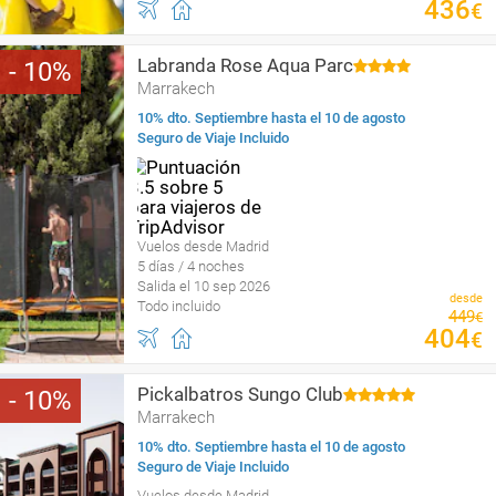
436
€
Labranda Rose Aqua Parc
10
Marrakech
10% dto. Septiembre hasta el 10 de agosto
Seguro de Viaje Incluido
Vuelos desde Madrid
5 días / 4 noches
Salida el 10 sep 2026
desde
Todo incluido
449
€
404
€
Pickalbatros Sungo Club
10
Marrakech
10% dto. Septiembre hasta el 10 de agosto
Seguro de Viaje Incluido
Vuelos desde Madrid