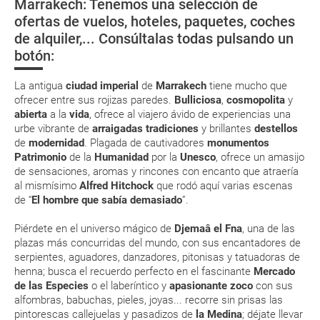
Marrakech: Tenemos una selección de
in por su web.
Salud y seguridad
ofertas de vuelos, hoteles, paquetes, coches
Eso sí, deberás estar atento si viajas con una compañía low cost, debido
de alquiler,... Consúltalas todas pulsando un
a que muchas de ellas exigen la presentación de la tarjeta de embarque
¿Dónde Alojarse?
(que deberás realizar a través de su web) para que no te carguen un
botón:
suplemento extra en el mismo aeropuerto.
En caso de tener que enviarte la documentación de un paquete
La antigua
ciudad imperial
de
Marrakech
tiene mucho que
vacacional (Caribe, circuitos, tours...) te enviaremos la documentación
ofrecer entre sus rojizas paredes.
Bulliciosa
,
cosmopolita
y
de tu reserva alrededor de 10 días antes de salida, la cual deberás
abierta
a la
vida
, ofrece al viajero ávido de experiencias una
imprimir y llevar contigo en el viaje.
urbe vibrante de
arraigadas tradiciones
y brillantes
destellos
Esta documentación te será requerida en el mostrador de la compañía
de
modernidad
. Plagada de cautivadores
monumentos
aérea a la hora de realizar el check-in el día de la salida.
Patrimonio
de la
Humanidad
por la
Unesco
, ofrece un amasijo
de sensaciones, aromas y rincones con encanto que atraería
al mismísimo
Alfred Hitchock
que rodó aquí varias escenas
MODIFICACIÓN ó CANCELACIÓN ¿Puedo anular o
de “
El hombre que sabía demasiado
”.
modificar una reserva del viaje? ¿Qué gastos puede
Piérdete en el universo mágico de
Djemaâ el Fna
, una de las
generar una anulación o modificación del viaje?
plazas más concurridas del mundo, con sus encantadores de
serpientes, aguadores, danzadores, pitonisas y tatuadoras de
¿Qué caducidad debe tener mi pasaporte para ir
henna; busca el recuerdo perfecto en el fascinante
Mercado
a...?
de las Especies
o el laberíntico y
apasionante zoco
con sus
alfombras, babuchas, pieles, joyas... recorre sin prisas las
pintorescas callejuelas y pasadizos de
la Medina
; déjate llevar
¿Con cuánta antelación tengo que estar en el