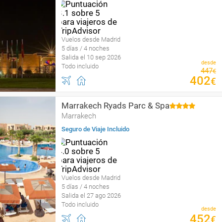
Vuelos desde Madrid
5 días / 4 noches
Salida el 10 sep 2026
desde
Todo incluido
447
€
402
€
Marrakech Ryads Parc & Spa
Marrakech
Seguro de Viaje Incluido
Vuelos desde Madrid
5 días / 4 noches
Salida el 27 ago 2026
Todo incluido
desde
452
€