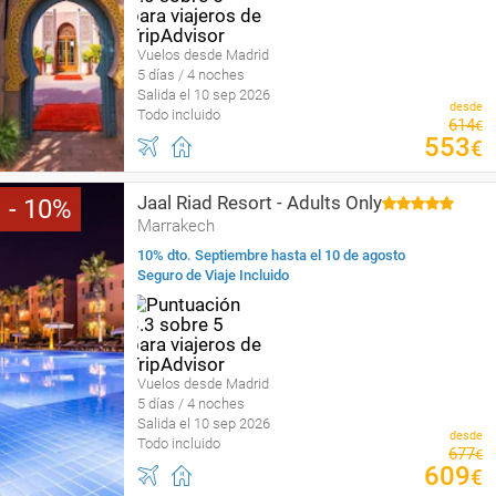
Vuelos desde Madrid
5 días / 4 noches
Salida el 10 sep 2026
desde
Todo incluido
614
€
553
€
Jaal Riad Resort - Adults Only
10
Marrakech
10% dto. Septiembre hasta el 10 de agosto
Seguro de Viaje Incluido
Vuelos desde Madrid
5 días / 4 noches
Salida el 10 sep 2026
desde
Todo incluido
677
€
609
€