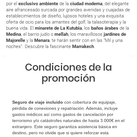
por el
exclusivo ambiente
de la
ciudad moderna
, del elegante
aeropuerto?
aire afrancesado surcada por grandes avenidas y cuajadas de
establecimientos de diseño, lujosos hoteles y una exquisita
RESERVAR ¿Cómo puedo reservar un viaje de
oferta de ocio para los amantes del
golf
, la talasoterapia y la
buena vida. El
minarete de La Kutubia
, los
baños árabes
de la
paquete vacacional en la página web?
Medina
, el barrio judío o
mellah
, los maravillosos
jardines de
Majorelle
y la
Menara
, te harán sentir con en las “
Mil y una
Al realizar la reserva, uno de los servicios ha
noches
”. Descubre la fascinante
Marrakech
.
quedado de pendiente de confirmación ¿Cómo
sabré si se confirma el viaje?
Condiciones de la
¿Cómo sé si hay plazas disponibles en el viaje que
promoción
quiero al hacer mi solicitud de reserva?
Si tengo los traslados incluidos, ¿dónde debo
Seguro de viaje incluido
con cobertura de equipaje,
dirigirme?
pérdida de conexiones y repatriación. Además, incluye
gastos médicos así como gastos de cancelación por
¿Incluye algún seguro de viaje mi reserva?
terrorismo y/o catástrofes naturales de hasta 3.000€ en el
extranjero. Este seguro garantiza asistencia básica en
¿Cuáles son las condiciones generales en las
destino, pero no olvide que si quiere reforzar esta