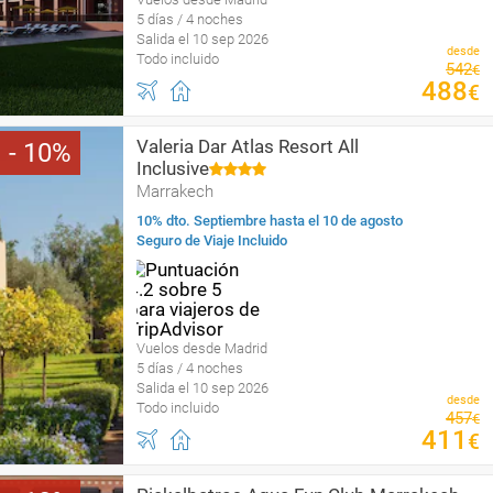
5 días / 4 noches
Salida el 10 sep 2026
desde
Todo incluido
542
€
488
€
Valeria Dar Atlas Resort All
10
Inclusive
Marrakech
10% dto. Septiembre hasta el 10 de agosto
Seguro de Viaje Incluido
Vuelos desde Madrid
5 días / 4 noches
Salida el 10 sep 2026
desde
Todo incluido
457
€
411
€