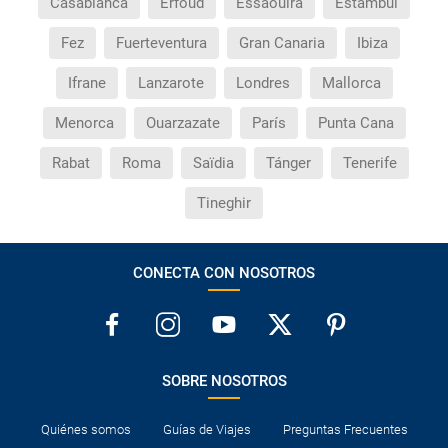
Casablanca
Erfoud
Essaouira
Estambul
Fez
Fuerteventura
Gran Canaria
Ibiza
Ifrane
Lanzarote
Londres
Mallorca
Menorca
Ouarzazate
París
Punta Cana
Rabat
Roma
Saïdia
Tánger
Tenerife
Tineghir
CONECTA CON NOSOTROS
SOBRE NOSOTROS
Quiénes somos
Guías de Viajes
Preguntas Frecuentes