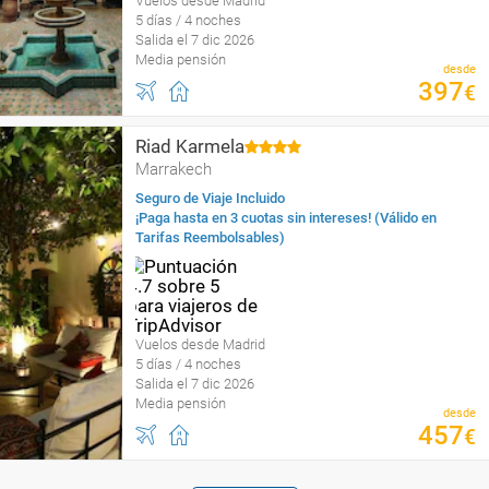
Vuelos desde Madrid
5 días / 4 noches
Salida el 7 dic 2026
Media pensión
desde
397
€
Riad Karmela
Marrakech
Seguro de Viaje Incluido
¡Paga hasta en 3 cuotas sin intereses! (Válido en
Tarifas Reembolsables)
Vuelos desde Madrid
5 días / 4 noches
Salida el 7 dic 2026
Media pensión
desde
457
€