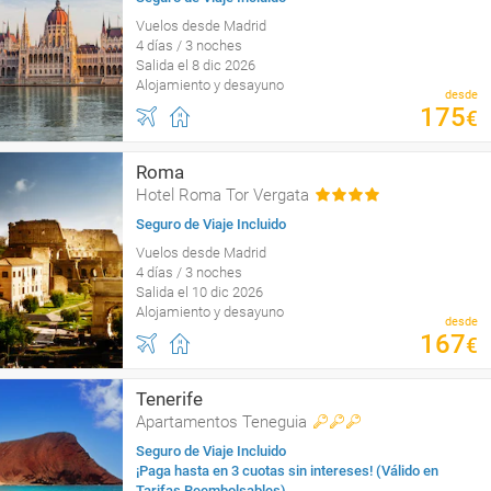
Vuelos desde Madrid
4 días / 3 noches
Salida el 8 dic 2026
Alojamiento y desayuno
desde
175
€
Roma
Hotel Roma Tor Vergata
Seguro de Viaje Incluido
Vuelos desde Madrid
4 días / 3 noches
Salida el 10 dic 2026
Alojamiento y desayuno
desde
167
€
Tenerife
Apartamentos Teneguia
Seguro de Viaje Incluido
¡Paga hasta en 3 cuotas sin intereses! (Válido en
Tarifas Reembolsables)