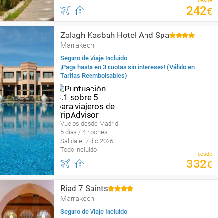
desde
242
€
Zalagh Kasbah Hotel And Spa
Marrakech
Seguro de Viaje Incluido
¡Paga hasta en 3 cuotas sin intereses! (Válido en
Tarifas Reembolsables)
Vuelos desde Madrid
5 días / 4 noches
Salida el 7 dic 2026
Todo incluido
desde
332
€
Riad 7 Saints
Marrakech
Seguro de Viaje Incluido