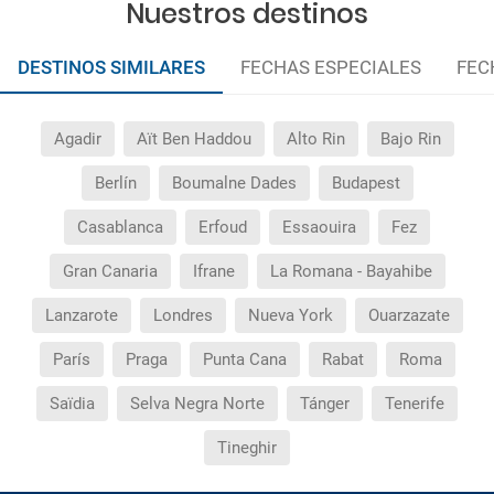
Nuestros destinos
DESTINOS SIMILARES
FECHAS ESPECIALES
FEC
Agadir
Aït Ben Haddou
Alto Rin
Bajo Rin
Berlín
Boumalne Dades
Budapest
Casablanca
Erfoud
Essaouira
Fez
Gran Canaria
Ifrane
La Romana - Bayahibe
Lanzarote
Londres
Nueva York
Ouarzazate
París
Praga
Punta Cana
Rabat
Roma
Saïdia
Selva Negra Norte
Tánger
Tenerife
Tineghir