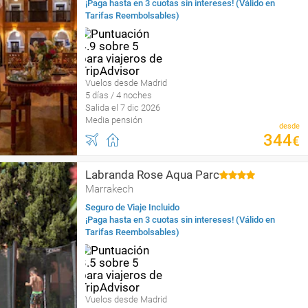
¡Paga hasta en 3 cuotas sin intereses! (Válido en
Tarifas Reembolsables)
Vuelos desde Madrid
5 días / 4 noches
Salida el 7 dic 2026
Media pensión
desde
344
€
Labranda Rose Aqua Parc
Marrakech
Seguro de Viaje Incluido
¡Paga hasta en 3 cuotas sin intereses! (Válido en
Tarifas Reembolsables)
Vuelos desde Madrid