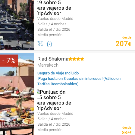
Vuelos desde Madrid
5 días / 4 noches
Salida el 7 dic 2026
Media pensión
desde
207
€
Riad Shaloma
7
Marrakech
Seguro de Viaje Incluido
¡Paga hasta en 3 cuotas sin intereses! (Válido en
Tarifas Reembolsables)
Vuelos desde Madrid
5 días / 4 noches
Salida el 7 dic 2026
desde
Media pensión
337
€