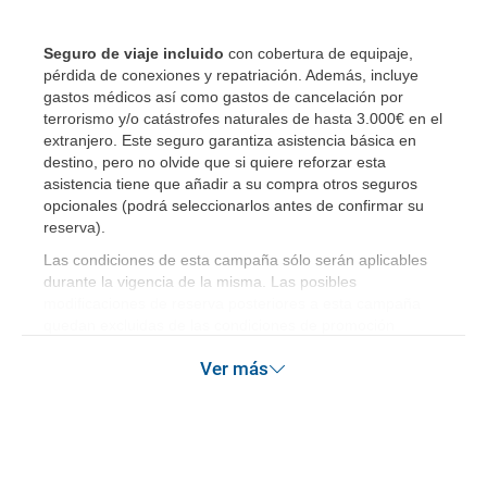
Seguro de viaje incluido
con cobertura de equipaje,
pérdida de conexiones y repatriación. Además, incluye
gastos médicos así como gastos de cancelación por
terrorismo y/o catástrofes naturales de hasta 3.000€ en el
extranjero. Este seguro garantiza asistencia básica en
destino, pero no olvide que si quiere reforzar esta
asistencia tiene que añadir a su compra otros seguros
opcionales (podrá seleccionarlos antes de confirmar su
reserva)
.
Las condiciones de esta campaña sólo serán aplicables
durante la vigencia de la misma. Las posibles
modificaciones de reserva posteriores a esta campaña
quedan excluidas de las condiciones de promoción
anteriormente mencionadas.
Ver más